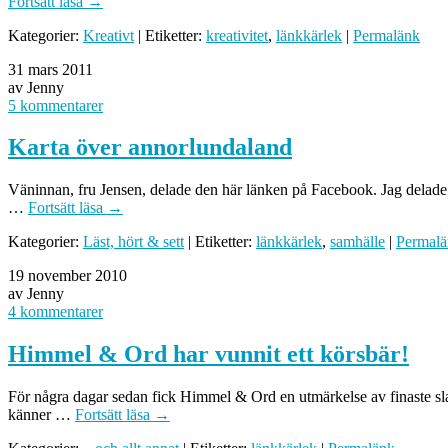
Fortsätt läsa
→
Kategorier:
Kreativt
| Etiketter:
kreativitet
,
länkkärlek
|
Permalänk
31 mars 2011
av Jenny
5 kommentarer
Karta över annorlundaland
Väninnan, fru Jensen, delade den här länken på Facebook. Jag delade vi
…
Fortsätt läsa
→
Kategorier:
Läst, hört & sett
| Etiketter:
länkkärlek
,
samhälle
|
Permal
19 november 2010
av Jenny
4 kommentarer
Himmel & Ord har vunnit ett körsbär!
För några dagar sedan fick Himmel & Ord en utmärkelse av finaste slag: 
känner …
Fortsätt läsa
→