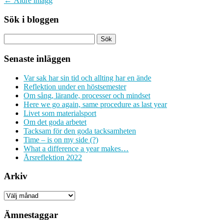
←
Äldre inlägg
Sök i bloggen
Senaste inläggen
Var sak har sin tid och allting har en ände
Reflektion under en höstsemester
Om sång, lärande, processer och mindset
Here we go again, same procedure as last year
Livet som materialsport
Om det goda arbetet
Tacksam för den goda tacksamheten
Time – is on my side (?)
What a difference a year makes…
Årsreflektion 2022
Arkiv
Arkiv
Ämnestaggar