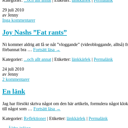
Kategorier:
...och allt annat
| Etiketter:
länkkärlek
|
Permalänk
29 juli 2010
av Jenny
Inga kommentarer
Joy Nashs ”Fat rants”
Ni kommer aldrig att få se nåt ”vloggande” (videobloggande, alltså) f
förbannat bra …
Fortsätt läsa
→
Kategorier:
...och allt annat
| Etiketter:
länkkärlek
|
Permalänk
24 juli 2010
av Jenny
2 kommentarer
En länk
Jag har försökt skriva något om den här artikeln, formulera något klokt
till något som …
Fortsätt läsa
→
Kategorier:
Reflektioner
| Etiketter:
länkkärlek
|
Permalänk