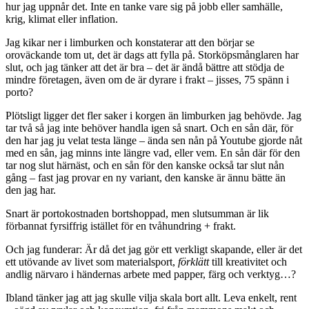
hur jag uppnår det. Inte en tanke vare sig på jobb eller samhälle,
krig, klimat eller inflation.
Jag kikar ner i limburken och konstaterar att den börjar se
oroväckande tom ut, det är dags att fylla på. Storköpsmånglaren har
slut, och jag tänker att det är bra – det är ändå bättre att stödja de
mindre företagen, även om de är dyrare i frakt – jisses, 75 spänn i
porto?
Plötsligt ligger det fler saker i korgen än limburken jag behövde. Jag
tar två så jag inte behöver handla igen så snart. Och en sån där, för
den har jag ju velat testa länge – ända sen nån på Youtube gjorde nåt
med en sån, jag minns inte längre vad, eller vem. En sån där för den
tar nog slut härnäst, och en sån för den kanske också tar slut nån
gång – fast jag provar en ny variant, den kanske är ännu bätte än
den jag har.
Snart är portokostnaden bortshoppad, men slutsumman är lik
förbannat fyrsiffrig istället för en tvåhundring + frakt.
Och jag funderar: Är då det jag gör ett verkligt skapande, eller är det
ett utövande av livet som materialsport,
förklätt
till kreativitet och
andlig närvaro i händernas arbete med papper, färg och verktyg…?
Ibland tänker jag att jag skulle vilja skala bort allt. Leva enkelt, rent