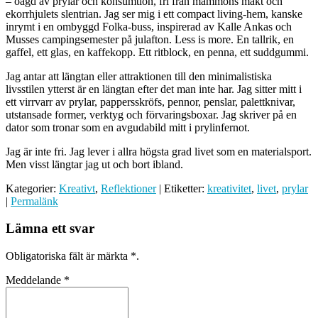
– oägd av prylar och konsumtion, fri från mammons makt och
ekorrhjulets slentrian. Jag ser mig i ett compact living-hem, kanske
inrymt i en ombyggd Folka-buss, inspirerad av Kalle Ankas och
Musses campingsemester på julafton. Less is more. En tallrik, en
gaffel, ett glas, en kaffekopp. Ett ritblock, en penna, ett suddgummi.
Jag antar att längtan eller attraktionen till den minimalistiska
livsstilen ytterst är en längtan efter det man inte har. Jag sitter mitt i
ett virrvarr av prylar, pappersskröfs, pennor, penslar, palettknivar,
utstansade former, verktyg och förvaringsboxar. Jag skriver på en
dator som tronar som en avgudabild mitt i prylinfernot.
Jag är inte fri. Jag lever i allra högsta grad livet som en materialsport.
Men visst längtar jag ut och bort ibland.
Kategorier:
Kreativt
,
Reflektioner
| Etiketter:
kreativitet
,
livet
,
prylar
|
Permalänk
Lämna ett svar
Obligatoriska fält är märkta
*
.
Meddelande
*