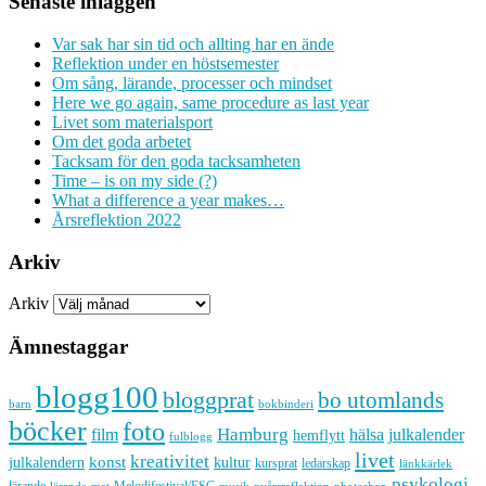
Senaste inläggen
Var sak har sin tid och allting har en ände
Reflektion under en höstsemester
Om sång, lärande, processer och mindset
Here we go again, same procedure as last year
Livet som materialsport
Om det goda arbetet
Tacksam för den goda tacksamheten
Time – is on my side (?)
What a difference a year makes…
Årsreflektion 2022
Arkiv
Arkiv
Ämnestaggar
blogg100
bloggprat
bo utomlands
barn
bokbinderi
böcker
foto
Hamburg
hälsa
film
julkalender
hemflytt
fulblogg
livet
kreativitet
konst
kultur
julkalendern
kursprat
ledarskap
länkkärlek
psykologi
lärande
Melodifestival/ESC
läsande
musik
nyårsreflektion