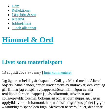
Hem
Reflektioner
Läst, hört & sett
Kreativt
Jobbrelaterat
…och allt annat
Himmel & Ord
Livet som materialsport
13 augusti 2023
av Jenny
|
Inga kommentarer
Jag ägnar en hel dag åt skapande. Collage. Mixed media. Altered
objects. Mina händer, armar, kläder täcks av limfläckar, och vart jag
går lämnar jag ett spår av pappersströssel från någon av alla
renklippta former i papper jag åstadkommit, utöver ett antal
collageprydda föremål, bokomslag och artjournaluppslag. Jag är
uppfylld av ro och harmoni, har ett fullständigt fokus på det jag gör
– samtidigt avspänd och lugn. Medveten närvaro i nuet, det här är