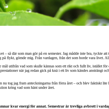
vet – så där som man gör på en semester. Jag mådde inte bra, tyckte att ti
 på flykt, gömde mig. Från vardagen, från det som borde vara livet. Allt
te mål utifrån vad som skulle kännas som ett rikt och fullt liv, istället
 prestationer när jag redan gick på knä i ett liv som kändes ansträngt och
an nu tog jag fram anteckningarna från förra året – och blev faktiskt li
ektion kring vad som hänt under året.
nar kvar energi för annat. Semestrar är trevliga avbrott i vardagen