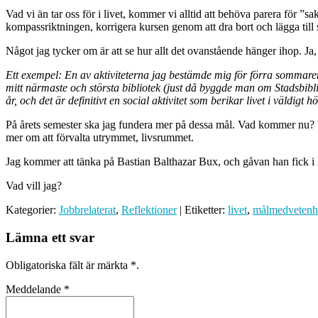
Vad vi än tar oss för i livet, kommer vi alltid att behöva parera för ”
kompassriktningen, korrigera kursen genom att dra bort och lägga till 
Något jag tycker om är att se hur allt det ovanstående hänger ihop. Ja,
Ett exempel: En av aktiviteterna jag bestämde mig för förra sommaren,
mitt närmaste och största bibliotek (just då byggde man om Stadsbibli
år, och det är definitivt en social aktivitet som berikar livet i väldigt h
På årets semester ska jag fundera mer på dessa mål. Vad kommer nu? Va
mer om att förvalta utrymmet, livsrummet.
Jag kommer att tänka på Bastian Balthazar Bux, och gåvan han fick i 
Vad vill jag?
Kategorier:
Jobbrelaterat
,
Reflektioner
| Etiketter:
livet
,
målmedvetenh
Lämna ett svar
Obligatoriska fält är märkta
*
.
Meddelande
*