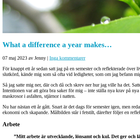
What a difference a year makes…
07 maj 2023
av Jenny
|
Inga kommentarer
För knappt ett år sedan satt jag på en semester och reflekterade över li
slutkörd, kände mig som så ofta vid ledigheter, som om jag befann mig
Så jag satte mig ner, där och då och skrev ner hur jag ville ha det. Sat
Intentionen var att göra bra saker för mig – inte ställa nya krav på nya
maskrosor i asfalten, stjärnor i natten.
Nu har nästan ett år gått. Snart är det dags för semester igen, men red
ekonomi och skapande. Målbilden står i fetstilt, därefter följer en refl
Arbete
”Mitt arbete är utvecklande, lönsamt och kul. Det ger och läm