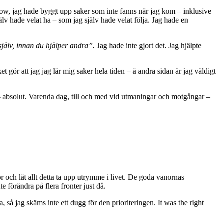
 flow, jag hade byggt upp saker som inte fanns när jag kom – inklusive
lv hade velat ha – som jag själv hade velat följa. Jag hade en
älv, innan du hjälper andra”.
Jag hade inte gjort det. Jag hjälpte
t gör att jag jag lär mig saker hela tiden – å andra sidan är jag väldigt
– absolut. Varenda dag, till och med vid utmaningar och motgångar –
 och lät allt detta ta upp utrymme i livet. De goda vanornas
e förändra på flera fronter just då.
, så jag skäms inte ett dugg för den prioriteringen. It was the right