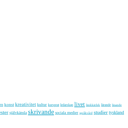
livet
kreativitet
konst
kultur
rn
kursprat
ledarskap
lärande
länkkärlek
läsande
skrivande
ster
studier
tyskland
sociala medier
självkänsla
språkvård