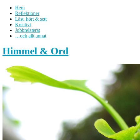
Hem
Reflektioner
Läst, hört & sett
Kreativt
Jobbrelaterat
…och allt annat
Himmel & Ord