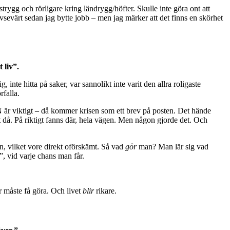
trygg och rörligare kring ländrygg/höfter. Skulle inte göra ont att
vsevärt sedan jag bytte jobb – men jag märker att det finns en skörhet
 liv”.
inte hitta på saker, var sannolikt inte varit den allra roligaste
rfalla.
 är viktigt – då kommer krisen som ett brev på posten. Det hände
ust då. På riktigt fanns där, hela vägen. Men någon gjorde det. Och
on, vilket vore direkt oförskämt. Så vad
gör
man? Man lär sig vad
”, vid varje chans man får.
r måste få göra. Och livet
blir
rikare.