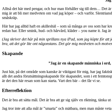
”Jag 
Alltså det här med pengar, och hur man förhåller sig till dem… Det är v
mig är att bli mer medveten om vad jag köper – och varför. Slentriansh
småskräp.
Här har jag alltid haft en akilleshäl – som så många av oss som har kr
redan har. Eller smink, hud- och hårvård, kläder – you name it. Jag är a
(Jag skriver det här på min sprillans nya iPad, som jag köpte för att
bra, att det gör lite ont någonstans. Det gör mig medveten och motver
Skapande
”Jag är en skapande människa i ord, b
Just här, på det område som kanske är viktigast för mig, har jag faktis
allt det andra förutsättningsskapande för skapandet, som i ett femtonspe
är det den här resan som kan starta. Vart den bär – det får vi se.
Efterreflektion
Det är bra att sätta mål. Det är bra att ge sig själv en riktning, tänka u
Jag tror inte att alla mål är ”smarta” och mätbara, men man måste veta h