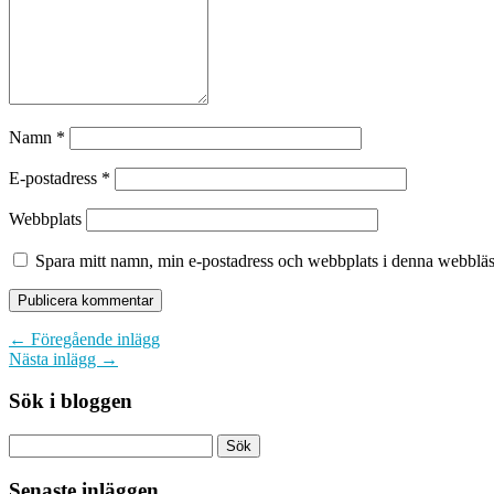
Namn
*
E-postadress
*
Webbplats
Spara mitt namn, min e-postadress och webbplats i denna webbläsa
← Föregående inlägg
Nästa inlägg →
Sök i bloggen
Senaste inläggen