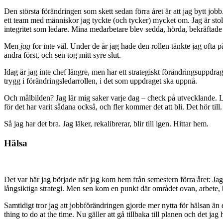
Den största förändringen som skett sedan förra året är att jag bytt job
ett team med människor jag tyckte (och tycker) mycket om. Jag är stolt
integritet som ledare. Mina medarbetare blev sedda, hörda, bekrä
Men
jag
for inte väl. Under de år jag hade den rollen tänkte jag oft
andra först, och sen tog mitt syre slut.
Idag är jag inte chef längre, men har ett strategiskt förändringsuppdrag
trygg i förändringsledarrollen, i det som uppdraget ska uppnå.
Och målbilden? Jag lär mig saker varje dag – check på utvecklande. L
för det har varit sådana också, och fler kommer det att bli. Det hör til
Så jag har det bra. Jag läker, rekalibrerar, blir till igen. Hittar hem.
Hälsa
Det var här jag började när jag kom hem från semestern förra året: Jag
långsiktiga strategi. Men sen kom en punkt där området ovan, arbete, be
Samtidigt tror jag att jobbförändringen gjorde mer nytta för hälsan än e
thing to do at the time. Nu gäller att gå tillbaka till planen och det jag