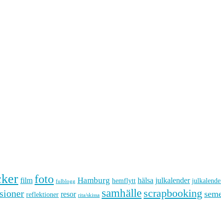
cker
foto
Hamburg
hälsa
film
julkalender
hemflytt
julkalende
fulblogg
samhälle
scrapbooking
sioner
seme
resor
reflektioner
rita/skissa