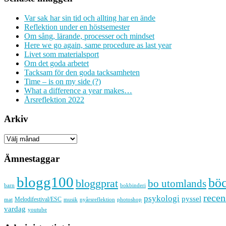
Var sak har sin tid och allting har en ände
Reflektion under en höstsemester
Om sång, lärande, processer och mindset
Here we go again, same procedure as last year
Livet som materialsport
Om det goda arbetet
Tacksam för den goda tacksamheten
Time – is on my side (?)
What a difference a year makes…
Årsreflektion 2022
Arkiv
Arkiv
Ämnestaggar
blogg100
bö
bloggprat
bo utomlands
barn
bokbinderi
recen
psykologi
pyssel
Melodifestival/ESC
musik
nyårsreflektion
mat
photoshop
vardag
youtube