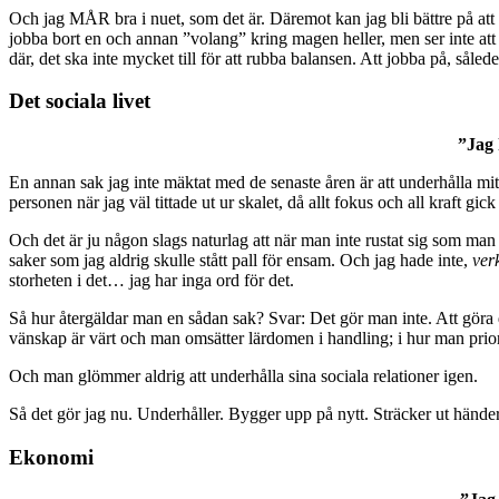
Och jag MÅR bra i nuet, som det är. Däremot kan jag bli bättre på att u
jobba bort en och annan ”volang” kring magen heller, men ser inte att 
där, det ska inte mycket till för att rubba balansen. Att jobba på, sålede
Det sociala livet
”Jag 
En annan sak jag inte mäktat med de senaste åren är att underhålla mitt 
personen när jag väl tittade ut ur skalet, då allt fokus och all kraft gick 
Och det är ju någon slags naturlag att när man inte rustat sig som 
saker som jag aldrig skulle stått pall för ensam. Och jag hade inte,
ver
storheten i det… jag har inga ord för det.
Så hur återgäldar man en sådan sak? Svar: Det gör man inte. Att göra de
vänskap är värt och man omsätter lärdomen i handling; i hur man priori
Och man glömmer aldrig att underhålla sina sociala relationer igen.
Så det gör jag nu. Underhåller. Bygger upp på nytt. Sträcker ut händer
Ekonomi