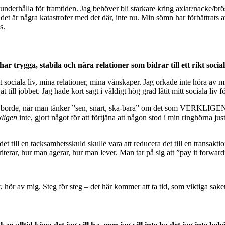
nderhålla för framtiden. Jag behöver bli starkare kring axlar/nacke/brös
det är några katastrofer med det där, inte nu. Min sömn har förbättrats a
s.
har trygga, stabila och nära relationer som bidrar till ett rikt socialt
sociala liv, mina relationer, mina vänskaper. Jag orkade inte höra av mig, 
åt till jobbet. Jag hade kort sagt i väldigt hög grad låtit mitt sociala liv fö
man borde, när man tänker ”sen, snart, ska-bara” om det som VERKLIGEN
kligen
inte, gjort något för att förtjäna att någon stod i min ringhörna j
t till en tacksamhetsskuld skulle vara att reducera det till en transakti
terar, hur man agerar, hur man lever. Man tar på sig att ”pay it forward
, hör av mig. Steg för steg – det här kommer att ta tid, som viktiga sake