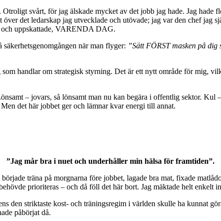
b. Otroligt svårt, för jag älskade mycket av det jobb jag hade. Jag hade
 över det ledarskap jag utvecklade och utövade; jag var den chef jag sjä
ftade och uppskattade, VARENDA DAG.
a på säkerhetsgenomgången när man flyger:
”Sätt FÖRST masken på dig sj
 som handlar om strategisk styrning. Det är ett nytt område för mig, vilke
önsamt – jovars, så lönsamt man nu kan begära i offentlig sektor. Kul 
l. Men det här jobbet ger och lämnar kvar energi till annat.
”Jag mår bra i nuet och underhåller min hälsa för framtiden”.
 började träna på morgnarna före jobbet, lagade bra mat, fixade matlådor
hövde prioriteras – och då föll det här bort. Jag mäktade helt enkelt int
ns den striktaste kost- och träningsregim i världen skulle ha kunnat göra
 hade påbörjat då.