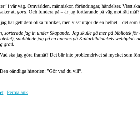
saker” i vår väg. Omvärlden, människor, förändringar, händelser. Visst s
saker att
göra
. Och fundera på – är jag fortfarande på väg mot rätt mål?
 jag har gett dem olika rubriker, men visst utgör de en helhet – det som
 sorterade jag in under Skapande: Jag skulle gå mer på bibliotek för at
oteket), snubblade jag på en annons på Kulturbibliotekets webbplats om a
ög grad.
d ska jag göra framåt? Det blir inte problemdrivet så mycket som förra 
Den oändliga historien: ”Gör vad du vill”.
et
|
Permalänk