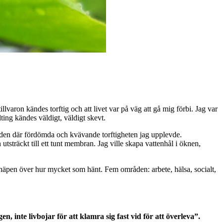
llvaron kändes torftig och att livet var på väg att gå mig förbi. Jag var
ing kändes väldigt, väldigt skevt.
 för den där fördömda och kvävande torftigheten jag upplevde.
 utsträckt till ett tunt membran. Jag ville skapa vattenhål i öknen,
te häpen över hur mycket som hänt. Fem områden: arbete, hälsa, socialt,
, inte livbojar för att klamra sig fast vid för att överleva”.