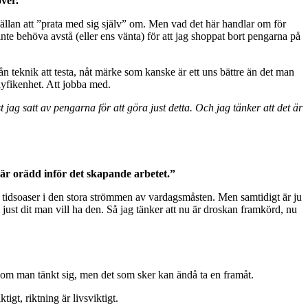
över.”
 sällan att ”prata med sig själv” om. Men vad det här handlar om för
te behöva avstå (eller ens vänta) för att jag shoppat bort pengarna på
n teknik att testa, nåt märke som kanske är ett uns bättre än det man
 nyfikenhet. Att jobba med.
ag satt av pengarna för att göra just detta. Och jag tänker att det är
 är orädd inför det skapande arbetet.”
ill tidsoaser i den stora strömmen av vardagsmåsten. Men samtidigt är ju
n just dit man vill ha den. Så jag tänker att nu är droskan framkörd, nu
tigt som man tänkt sig, men det som sker kan ändå ta en framåt.
igt, riktning är livsviktigt.