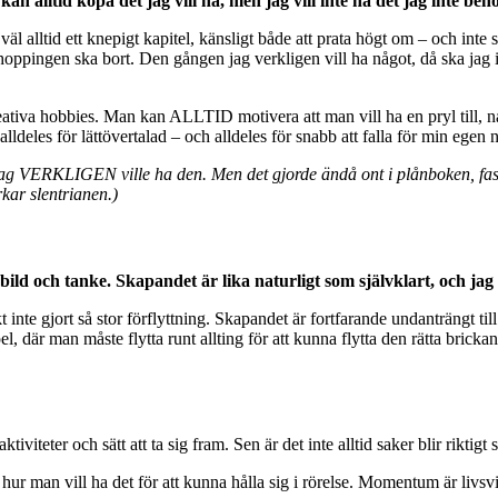
kan alltid köpa det jag vill ha, men jag vill inte ha det jag inte beh
äl alltid ett knepigt kapitel, känsligt både att prata högt om – och inte
oppingen ska bort. Den gången jag verkligen vill ha något, då ska jag in
eativa hobbies. Man kan ALLTID motivera att man vill ha en pryl till, nå
lldeles för lättövertalad – och alldeles för snabb att falla för min egen
 jag VERKLIGEN ville ha den. Men det gjorde ändå ont i plånboken, fast j
kar slentrianen.)
ild och tanke. Skapandet är lika naturligt som självklart, och jag
kt inte gjort så stor förflyttning. Skapandet är fortfarande undanträngt t
l, där man måste flytta runt allting för att kunna flytta den rätta bricka
t aktiviteter och sätt att ta sig fram. Sen är det inte alltid saker blir rik
ur man vill ha det för att kunna hålla sig i rörelse. Momentum är livsvikt