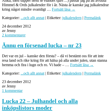
Anka, men slipper helst se eländet själv…) passar jag på att avsluta
Himmel & Ords julkalender för i år. Nästa år kanske jag julkalendrar
kring något mindre svamligt …
Fortsätt läsa
→
Kategorier:
...och allt annat
| Etiketter:
julkalendern
|
Permalänk
24 december 2012
av Jenny
2 kommentarer
Ännu en försenad lucka – nr 23
Det var en jul – kanske den första? – då vi bestämt oss för att inte
resa land och rike kring för att hälsa på alla under julen, utan stanna
hemma och fira i lugn och ro. Vi hade – …
Fortsätt läsa
→
Kategorier:
...och allt annat
| Etiketter:
julkalendern
|
Permalänk
23 december 2012
av Jenny
1 kommentar
Lucka 22 – Julhandel och alla
inköpslistors moder