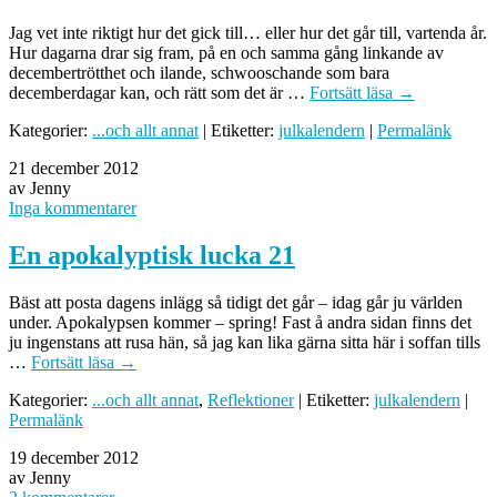
Jag vet inte riktigt hur det gick till… eller hur det går till, vartenda år.
Hur dagarna drar sig fram, på en och samma gång linkande av
decembertrötthet och ilande, schwooschande som bara
decemberdagar kan, och rätt som det är …
Fortsätt läsa
→
Kategorier:
...och allt annat
| Etiketter:
julkalendern
|
Permalänk
21 december 2012
av Jenny
Inga kommentarer
En apokalyptisk lucka 21
Bäst att posta dagens inlägg så tidigt det går – idag går ju världen
under. Apokalypsen kommer – spring! Fast å andra sidan finns det
ju ingenstans att rusa hän, så jag kan lika gärna sitta här i soffan tills
…
Fortsätt läsa
→
Kategorier:
...och allt annat
,
Reflektioner
| Etiketter:
julkalendern
|
Permalänk
19 december 2012
av Jenny