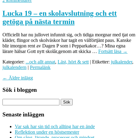
2 kommentarer
Lucka 19 – en skolavslutning och ett
getöga på nästa termin
Officiellt har nu jullovet infunnit sig, och tidiga morgnar med tjat om
kläder, flingor och skolväskor har tagit en välförtjänt paus. Kanske
blir imorgon rent av Dagen P som i Pepparkakor…? Mina egna
lärare hälsar Gott nytt skolår,genom att skicka …
Fortsätt läsa
→
Kategorier:
...och allt annat
,
Läst, hört & sett
| Etiketter:
julkalender
,
julkalendern
|
Permalänk
←
Äldre inlägg
Sök i bloggen
Senaste inläggen
Var sak har sin tid och allting har en ände
Reflektion under en höstsemester
Om sång, lärande, processer och mindset