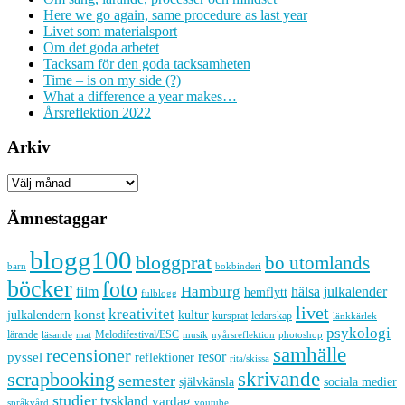
Here we go again, same procedure as last year
Livet som materialsport
Om det goda arbetet
Tacksam för den goda tacksamheten
Time – is on my side (?)
What a difference a year makes…
Årsreflektion 2022
Arkiv
Arkiv
Ämnestaggar
blogg100
bloggprat
bo utomlands
barn
bokbinderi
böcker
foto
Hamburg
hälsa
film
julkalender
hemflytt
fulblogg
livet
kreativitet
konst
kultur
julkalendern
kursprat
ledarskap
länkkärlek
psykologi
lärande
Melodifestival/ESC
läsande
musik
nyårsreflektion
mat
photoshop
samhälle
recensioner
resor
pyssel
reflektioner
rita/skissa
skrivande
scrapbooking
semester
sociala medier
självkänsla
studier
tyskland
vardag
språkvård
youtube