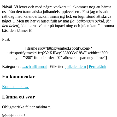
Nåväl. Vi lever och med några veckors jullekommer nog att hämta
oss från den traumatiska julhandelsupplevelsen . Fast jag missade
rätt dag med kalenderluckan innan jag fick en lugn stund att skriva
något… Men nu har vi huset fullt av mat
(ja, balkongen också, för
den delen)
, klapparna väntar på inpackning och julen kan få komma
bäst den känner för.
Pust.
[iframe src=”https://embed.spotify.com/?
uri=spotify:track:1ieq2YaXJBzyJ33fOYvG8W” width=”300″
height=”380″ frameborder=”0″ allowtransparency=”true”]
Kategorier:
...och allt annat
| Etiketter:
julkalendern
|
Permalänk
En kommentar
Kommentera →
Lämna ett svar
Obligatoriska fält är märkta
*
.
Meddelande
*