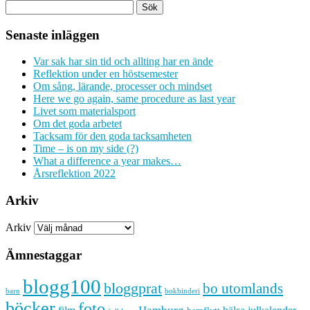
Senaste inläggen
Var sak har sin tid och allting har en ände
Reflektion under en höstsemester
Om sång, lärande, processer och mindset
Here we go again, same procedure as last year
Livet som materialsport
Om det goda arbetet
Tacksam för den goda tacksamheten
Time – is on my side (?)
What a difference a year makes…
Årsreflektion 2022
Arkiv
Arkiv
Ämnestaggar
blogg100
bloggprat
bo utomlands
barn
bokbinderi
böcker
foto