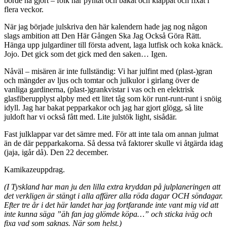
borde ha gjort – folk har pyntat och bakat och klappat och fixat i
flera veckor.
När jag började julskriva den här kalendern hade jag nog någon
slags ambition att Den Här Gången Ska Jag Också Göra Rätt.
Hänga upp julgardiner till första advent, laga lutfisk och koka knäck.
Jojo. Det gick som det gick med den saken… Igen.
Nåväl – misären är inte fullständig: Vi har julfint med (plast-)gran
och mängder av ljus och tomtar och julkulor i girlang över de
vanliga gardinerna, (plast-)grankvistar i vas och en elektrisk
glasfiberupplyst alpby med ett litet tåg som kör runt-runt-runt i snöig
idyll. Jag har bakat pepparkakor och jag har gjort glögg, så lite
juldoft har vi också fått med. Lite julstök light, sisådär.
Fast julklappar var det sämre med. För att inte tala om annan julmat
än de där pepparkakorna. Så dessa två faktorer skulle vi åtgärda idag
(jaja, igår då). Den 22 december.
Kamikazeuppdrag.
(I Tyskland har man ju den lilla extra kryddan på julplaneringen att
det verkligen är stängt i alla affärer alla röda dagar OCH söndagar.
Efter tre år i det här landet har jag fortfarande inte vant mig vid att
inte kunna säga ”äh fan jag glömde köpa…” och sticka iväg och
fixa vad som saknas. När som helst.)