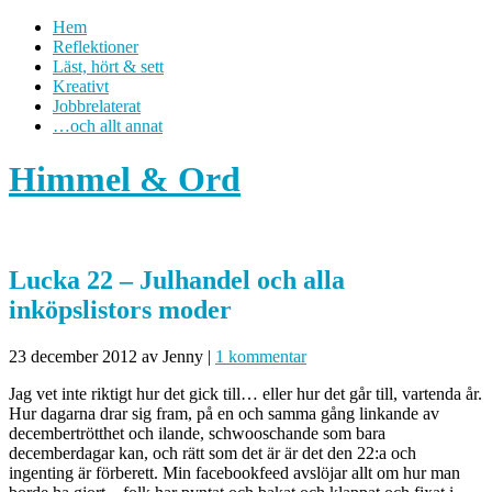
Hem
Reflektioner
Läst, hört & sett
Kreativt
Jobbrelaterat
…och allt annat
Himmel & Ord
Lucka 22 – Julhandel och alla
inköpslistors moder
23 december 2012
av Jenny
|
1 kommentar
Jag vet inte riktigt hur det gick till… eller hur det går till, vartenda år.
Hur dagarna drar sig fram, på en och samma gång linkande av
decembertrötthet och ilande, schwooschande som bara
decemberdagar kan, och rätt som det är är det den 22:a och
ingenting är förberett. Min facebookfeed avslöjar allt om hur man