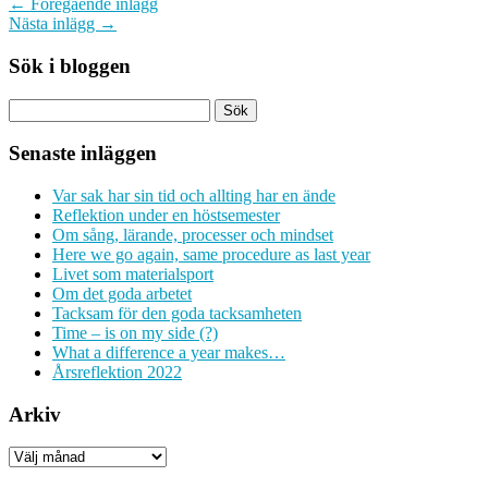
← Föregående inlägg
Nästa inlägg →
Sök i bloggen
Senaste inläggen
Var sak har sin tid och allting har en ände
Reflektion under en höstsemester
Om sång, lärande, processer och mindset
Here we go again, same procedure as last year
Livet som materialsport
Om det goda arbetet
Tacksam för den goda tacksamheten
Time – is on my side (?)
What a difference a year makes…
Årsreflektion 2022
Arkiv
Arkiv