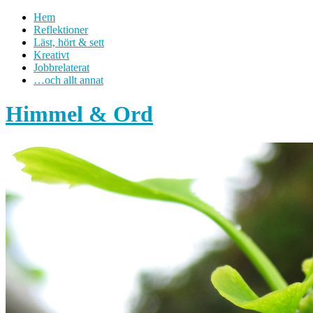
Hem
Reflektioner
Läst, hört & sett
Kreativt
Jobbrelaterat
…och allt annat
Himmel & Ord