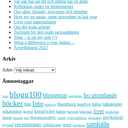
Var sak har sin tid och allting har en ände
Reflektion under en höstsemester
Om sång, lärande, processer och mindset
Here we go again, same procedure as last year
Livet som materialsport
Om det goda arbetet
Tacksam för den goda tacksamheten
Time – is on my side (?)
What a difference a year makes…
Årsreflektion 2022
Arkiv
Arkiv
Ämnestaggar
blogg100
bloggprat
bo utomlands
barn
bokbinderi
böcker
foto
Hamburg
hälsa
film
julkalender
hemflytt
fulblogg
livet
kreativitet
konst
kultur
julkalendern
kursprat
ledarskap
länkkärlek
psykologi
lärande
Melodifestival/ESC
läsande
musik
nyårsreflektion
mat
photoshop
samhälle
recensioner
resor
pyssel
reflektioner
rita/skissa