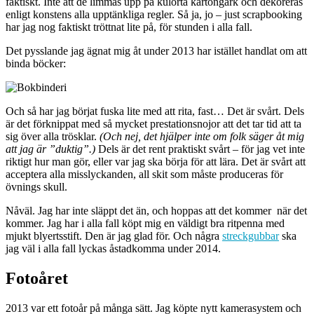
faktiskt. Inte att de limmas upp på kulörta kartongark och dekoreras
enligt konstens alla upptänkliga regler. Så ja, jo – just scrapbooking
har jag nog faktiskt tröttnat lite på, för stunden i alla fall.
Det pysslande jag ägnat mig åt under 2013 har istället handlat om att
binda böcker:
Och så har jag börjat fuska lite med att rita, fast… Det är svårt. Dels
är det förknippat med så mycket prestationsnojor att det tar tid att ta
sig över alla trösklar.
(Och nej, det hjälper inte om folk säger åt mig
att jag är ”duktig”.)
Dels är det rent praktiskt svårt – för jag vet inte
riktigt hur man gör, eller var jag ska börja för att lära. Det är svårt att
acceptera alla misslyckanden, all skit som måste produceras för
övnings skull.
Nåväl. Jag har inte släppt det än, och hoppas att det kommer när det
kommer. Jag har i alla fall köpt mig en väldigt bra ritpenna med
mjukt blyertsstift. Den är jag glad för. Och några
streckgubbar
ska
jag väl i alla fall lyckas åstadkomma under 2014.
Fotoåret
2013 var ett fotoår på många sätt. Jag köpte nytt kamerasystem och