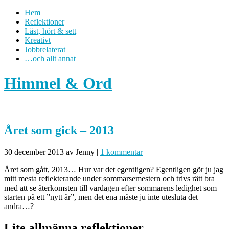
Hem
Reflektioner
Läst, hört & sett
Kreativt
Jobbrelaterat
…och allt annat
Himmel & Ord
Året som gick – 2013
30 december 2013
av Jenny
|
1 kommentar
Året som gått, 2013… Hur var det egentligen? Egentligen gör ju jag
mitt mesta reflekterande under sommarsemestern och trivs rätt bra
med att se återkomsten till vardagen efter sommarens ledighet som
starten på ett ”nytt år”, men det ena måste ju inte utesluta det
andra…?
Lite allmänna reflektioner