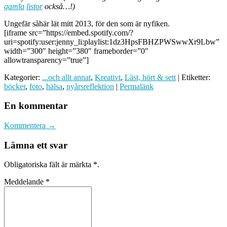
gamla
listor
också…!)
Ungefär såhär lät mitt 2013, för den som är nyfiken.
[iframe src=”https://embed.spotify.com/?
uri=spotify:user:jenny_li:playlist:1dz3HpsFBHZPWSwwXr9Lbw”
width=”300″ height=”380″ frameborder=”0″
allowtransparency=”true”]
Kategorier:
...och allt annat
,
Kreativt
,
Läst, hört & sett
| Etiketter:
böcker
,
foto
,
hälsa
,
nyårsreflektion
|
Permalänk
En kommentar
Kommentera →
Lämna ett svar
Obligatoriska fält är märkta
*
.
Meddelande
*