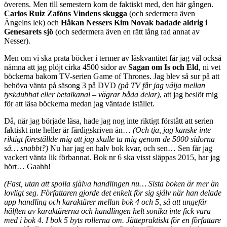
överens. Men till semestern kom de faktiskt med, den här gången.
Carlos Ruiz Zafòns Vindens skugga
(och sedermera även
Ängelns lek) och
Håkan Nessers Kim Novak badade aldrig i
Genesarets sjö
(och sedermera även en rätt lång rad annat av
Nesser).
Men om vi ska prata böcker i termer av läskvantitet får jag väl också
nämna att jag plöjt cirka 4500 sidor av
Sagan om Is och Eld
, ni vet
böckerna bakom TV-serien Game of Thrones. Jag blev så sur på att
behöva vänta på säsong 3 på DVD
(på TV får jag välja mellan
tyskdubbat eller betalkanal – vägrar båda delar)
, att jag beslöt mig
för att läsa böckerna medan jag väntade istället.
Då, när jag började läsa, hade jag nog inte riktigt förstått att serien
faktiskt inte heller är färdigskriven än…
(Och tja, jag kanske inte
riktigt föreställde mig att jag skulle ta mig genom de 5000 sidorna
så… snabbt?)
Nu har jag en halv bok kvar, och sen… Sen får jag
vackert vänta lik förbannat. Bok nr 6 ska visst släppas 2015, har jag
hört… Gaahh!
(Fast, utan att spoila själva handlingen nu… Sista boken är mer än
lovligt seg. Författaren gjorde det enkelt för sig själv när han delade
upp handling och karaktärer mellan bok 4 och 5, så att ungefär
hälften av karaktärerna och handlingen helt sonika inte fick vara
med i bok 4. I bok 5 byts rollerna om. Jättepraktiskt för en författare