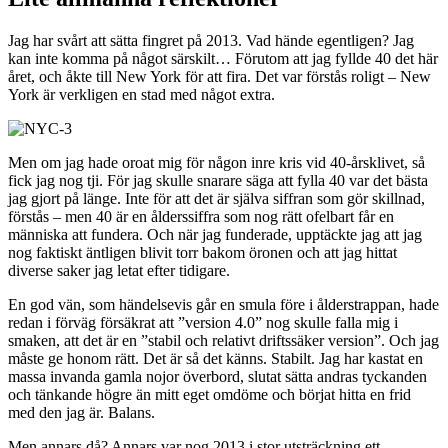
Jag har svårt att sätta fingret på 2013. Vad hände egentligen? Jag
kan inte komma på något särskilt… Förutom att jag fyllde 40 det här
året, och åkte till New York för att fira. Det var förstås roligt – New
York är verkligen en stad med något extra.
Men om jag hade oroat mig för någon inre kris vid 40-årsklivet, så
fick jag nog tji. För jag skulle snarare säga att fylla 40 var det bästa
jag gjort på länge. Inte för att det är själva siffran som gör skillnad,
förstås – men 40 är en ålderssiffra som nog rätt ofelbart får en
människa att fundera. Och när jag funderade, upptäckte jag att jag
nog faktiskt äntligen blivit torr bakom öronen och att jag hittat
diverse saker jag letat efter tidigare.
En god vän, som händelsevis går en smula före i ålderstrappan, hade
redan i förväg försäkrat att ”version 4.0” nog skulle falla mig i
smaken, att det är en ”stabil och relativt driftssäker version”. Och jag
måste ge honom rätt. Det är så det känns. Stabilt. Jag har kastat en
massa invanda gamla nojor överbord, slutat sätta andras tyckanden
och tänkande högre än mitt eget omdöme och börjat hitta en frid
med den jag är. Balans.
Men annars då? Annars var nog 2013 i stor utsträckning ett