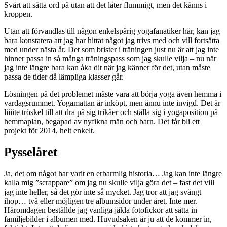
Svårt att sätta ord på utan att det låter flummigt, men det känns i
kroppen.
Utan att förvandlas till någon enkelspårig yogafanatiker här, kan jag
bara konstatera att jag har hittat något jag trivs med och vill fortsätta
med under nästa år. Det som brister i träningen just nu är att jag inte
hinner passa in så många träningspass som jag skulle vilja – nu när
jag inte längre bara kan åka dit när jag känner för det, utan måste
passa de tider då lämpliga klasser går.
Lösningen på det problemet måste vara att börja yoga även hemma i
vardagsrummet. Yogamattan är inköpt, men ännu inte invigd. Det är
liiiite tröskel till att dra på sig trikåer och ställa sig i yogaposition på
hemmaplan, begapad av nyfikna män och barn. Det får bli ett
projekt för 2014, helt enkelt.
Pysselåret
Ja, det om något har varit en erbarmlig historia… Jag kan inte längre
kalla mig ”scrappare” om jag nu skulle vilja göra det – fast det vill
jag inte heller, så det gör inte så mycket. Jag tror att jag svängt
ihop… två eller möjligen tre albumsidor under året. Inte mer.
Häromdagen beställde jag vanliga jäkla fotofickor att sätta in
familjebilder i albumen med. Huvudsaken är ju att de kommer in,