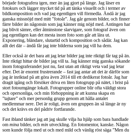
började fotografera igen, mer än jag gjort på länge. Jag läser en
fotokurs och lägger mycket tid på att tänka visuellt och i termer av
bildkomposition och vad jag egentligen vill förmedla. Ändå är jag
ganska missnöjd med mitt ”fotoår”. Jag går genom bilder, och finner
färre bilder än någonsin som jag känner mig nöjd med. Antingen har
jag blivit sämre, eller åtminstone slarvigare, som fotograf även om
jag egentligen kan det mesta inom foto som går att lära ut.
Exponering, bländare, slutartid och komposition och sådär. Jag kan
allt det där – ändå får jag inte bilderna som jag vill ha dem.
Eller också är det bara att jag letar bilder jag inte riktigt får tag på än.
Inte riktigt hittar de bilder jag vill ta. Jag känner mig ganska sökande
inom fotograferandet just nu, fast utan att riktigt veta vad jag letar
efter. Det är enormt frustrerande – fast jag antar att det är därför som
jag är inriktad på att göra även 2014 till ett dedikerat fotoår. Jag har
dragit igång och försöker driva en liten fotogrupp på nätet, i brist på
stort fotoumgänge lokalt. Fotogrupper online blir ofta väldigt stora
och opersonliga, och min förhoppning är att kunna skapa en
”tajtare” och mer personlig grupp genom att hålla antalet
medlemmar nere. Det är roligt, även om gruppen än så länge är ny
och det krävs en del pådriv fortfarande.
Fast ibland tänker jag att jag skulle vilja ha hjälp som bara handlade
om
mina
bilder, och
min
utveckling. En fotomentor, kanske. Någon
som kunde följa med ut och med mild och vänlig röst säga ”Men du