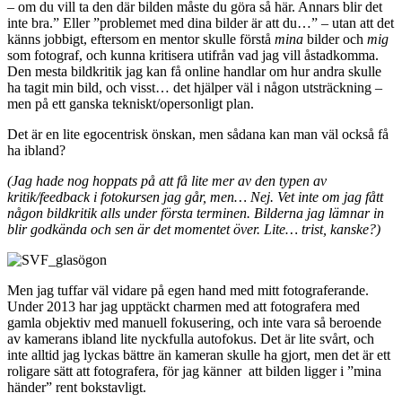
– om du vill ta den där bilden måste du göra så här. Annars blir det
inte bra.” Eller ”problemet med dina bilder är att du…” – utan att det
känns jobbigt, eftersom en mentor skulle förstå
mina
bilder och
mig
som fotograf, och kunna kritisera utifrån vad jag vill åstadkomma.
Den mesta bildkritik jag kan få online handlar om hur andra skulle
ha tagit min bild, och visst… det hjälper väl i någon utsträckning –
men på ett ganska tekniskt/opersonligt plan.
Det är en lite egocentrisk önskan, men sådana kan man väl också få
ha ibland?
(Jag hade nog hoppats på att få lite mer av den typen av
kritik/feedback i fotokursen jag går, men… Nej. Vet inte om jag fått
någon bildkritik alls under första terminen. Bilderna jag lämnar in
blir godkända och sen är det momentet över. Lite… trist, kanske?)
Men jag tuffar väl vidare på egen hand med mitt fotograferande.
Under 2013 har jag upptäckt charmen med att fotografera med
gamla objektiv med manuell fokusering, och inte vara så beroende
av kamerans ibland lite nyckfulla autofokus. Det är lite svårt, och
inte alltid jag lyckas bättre än kameran skulle ha gjort, men det är ett
roligare sätt att fotografera, för jag känner att bilden ligger i ”mina
händer” rent bokstavligt.