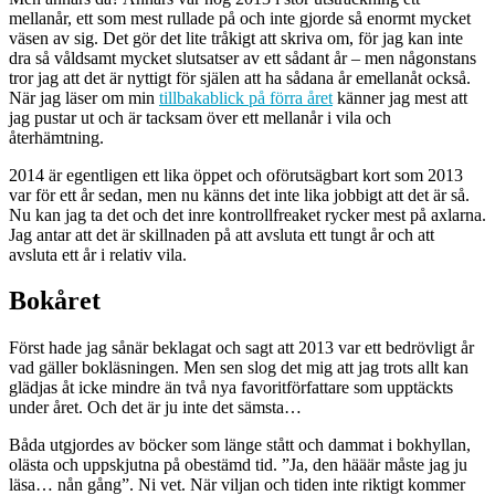
mellanår, ett som mest rullade på och inte gjorde så enormt mycket
väsen av sig. Det gör det lite tråkigt att skriva om, för jag kan inte
dra så våldsamt mycket slutsatser av ett sådant år – men någonstans
tror jag att det är nyttigt för själen att ha sådana år emellanåt också.
När jag läser om min
tillbakablick på förra året
känner jag mest att
jag pustar ut och är tacksam över ett mellanår i vila och
återhämtning.
2014 är egentligen ett lika öppet och oförutsägbart kort som 2013
var för ett år sedan, men nu känns det inte lika jobbigt att det är så.
Nu kan jag ta det och det inre kontrollfreaket rycker mest på axlarna.
Jag antar att det är skillnaden på att avsluta ett tungt år och att
avsluta ett år i relativ vila.
Bokåret
Först hade jag sånär beklagat och sagt att 2013 var ett bedrövligt år
vad gäller bokläsningen. Men sen slog det mig att jag trots allt kan
glädjas åt icke mindre än två nya favoritförfattare som upptäckts
under året. Och det är ju inte det sämsta…
Båda utgjordes av böcker som länge stått och dammat i bokhyllan,
olästa och uppskjutna på obestämd tid. ”Ja, den hääär måste jag ju
läsa… nån gång”. Ni vet. När viljan och tiden inte riktigt kommer