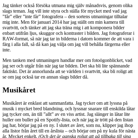
Jag tänker också försöka utmana mig själv månadsvis, genom olika
slags teman. Jag vill inte styra och ställa för mycket med vad jag
”får” eller ”inte får” fotografera – den sortens utmaningar tilltalar
mig inte. Men för januari 2014 har jag ställt om min kamera till
svartvitt, och tänker att jag ska träna mig i att komponera bilder
enbart utifrån ljus, skuggor och kontraster i bilden. Jag fotograferar i
RAW-format, så när jag tar in bilderna i datorn kommer de att vara i
färg i alla fall, så då kan jag välja om jag vill behålla färgerna eller
inte.
Men tanken med utmaningen handlar mer om fotoögonblicket, vad
jag ser och utgår från när jag tar bilden. Det ska bli lite spännande
faktiskt. Det är annorlunda att se världen i svartvitt, ska bli roligt att
se om jag också tar en annan slags bilder då.
Musikåret
Musikåret är enklast att sammanfatta. Jag tycker om att lyssna på
musik i mycket bred blandning, och lyssnar snarare till enskilda låtar
jag tycker om, än till ”allt” av en viss artist. Jag slänger in låtar lite
huller om buller på en Spotify-lista, och när jag är trött på den listan
jag har, börjar jag på en ny. I slutet av året, som nu, klipper jag ihop
alla listor från året till en årslista – och börjar om på ny kula för nästa
år. Mycket enkelt.
(Och det är ganska roligt att gå tillbaka till sina