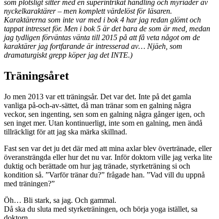
som plötsligt sitter med en superintrikat handling och myriader av
nyckelkaraktärer – men komplett värdelöst för läsaren.
Karaktärerna som inte var med i bok 4 har jag redan glömt och
tappat intresset för. Men i bok 5 är det bara de som är med, medan
jag tydligen förväntas vänta till 2015 på att få veta något om de
karaktärer jag fortfarande är intresserad av… Njäeh, som
dramaturgiskt grepp köper jag det INTE.)
Träningsåret
Jo men 2013 var ett träningsår. Det var det. Inte på det gamla
vanliga på-och-av-sättet, då man tränar som en galning några
veckor, sen ingenting, sen som en galning några gånger igen, och
sen inget mer. Utan kontinuerligt, inte som en galning, men ändå
tillräckligt för att jag ska märka skillnad.
Fast sen var det ju det där med att mina axlar blev övertränade, eller
överansträngda eller hur det nu var. Inför doktorn ville jag verka lite
duktig och berättade om hur jag tränade, styrketräning si och
kondition så. ”Varför tränar du?” frågade han. ”Vad vill du uppnå
med träningen?”
Öh… Bli stark, sa jag. Och gammal.
Då ska du sluta med styrketräningen, och börja yoga istället, sa
doktorn.