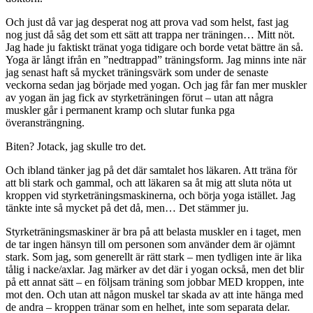
Och just då var jag desperat nog att prova vad som helst, fast jag
nog just då såg det som ett sätt att trappa ner träningen… Mitt nöt.
Jag hade ju faktiskt tränat yoga tidigare och borde vetat bättre än så.
Yoga är långt ifrån en ”nedtrappad” träningsform. Jag minns inte när
jag senast haft så mycket träningsvärk som under de senaste
veckorna sedan jag började med yogan. Och jag får fan mer muskler
av yogan än jag fick av styrketräningen förut – utan att några
muskler går i permanent kramp och slutar funka pga
överansträngning.
Biten? Jotack, jag skulle tro det.
Och ibland tänker jag på det där samtalet hos läkaren. Att träna för
att bli stark och gammal, och att läkaren sa åt mig att sluta nöta ut
kroppen vid styrketräningsmaskinerna, och börja yoga istället. Jag
tänkte inte så mycket på det då, men… Det stämmer ju.
Styrketräningsmaskiner är bra på att belasta muskler en i taget, men
de tar ingen hänsyn till om personen som använder dem är ojämnt
stark. Som jag, som generellt är rätt stark – men tydligen inte är lika
tålig i nacke/axlar. Jag märker av det där i yogan också, men det blir
på ett annat sätt – en följsam träning som jobbar MED kroppen, inte
mot den. Och utan att någon muskel tar skada av att inte hänga med
de andra – kroppen tränar som en helhet, inte som separata delar.