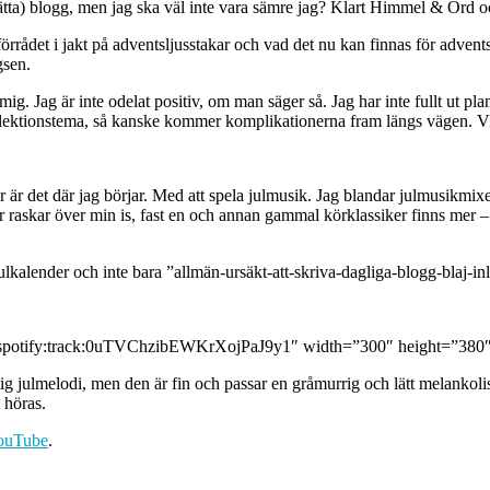
endrätta) blogg, men jag ska väl inte vara sämre jag? Klart Himmel & Ord 
arförrådet i jakt på adventsljusstakar och vad det nu kan finnas för adven
gsen.
 mig. Jag är inte odelat positiv, om man säger så. Jag har inte fullt ut 
flektionstema, så kanske kommer komplikationerna fram längs vägen. Vi 
r är det där jag börjar. Med att spela julmusik. Jag blandar julmusikmix
ar raskar över min is, fast en och annan gammal körklassiker finns mer –
julkalender och inte bara ”allmän-ursäkt-att-skriva-dagliga-blogg-blaj-inl
ri=spotify:track:0uTVChzibEWKrXojPaJ9y1″ width=”300″ height=”380″
g julmelodi, men den är fin och passar en gråmurrig och lätt melankolis
t höras.
ouTube
.