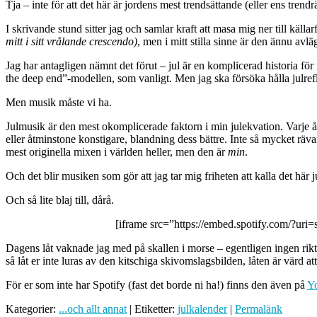
Tja – inte för att det här är jordens mest trendsättande (eller ens tr
I skrivande stund sitter jag och samlar kraft att masa mig ner till käll
mitt i sitt vrålande crescendo)
, men i mitt stilla sinne är den ännu avlä
Jag har antagligen nämnt det förut – jul är en komplicerad historia för
the deep end”-modellen, som vanligt. Men jag ska försöka hålla julre
Men musik måste vi ha.
Julmusik är den mest okomplicerade faktorn i min julekvation. Varje å
eller åtminstone konstigare, blandning dess bättre. Inte så mycket räv
mest originella mixen i världen heller, men den är
min
.
Och det blir musiken som gör att jag tar mig friheten att kalla det här 
Och så lite blaj till, dårå.
[iframe src=”https://embed.spotify.com/?u
Dagens låt vaknade jag med på skallen i morse – egentligen ingen rikti
så låt er inte luras av den kitschiga skivomslagsbilden, låten är värd at
För er som inte har Spotify (fast det borde ni ha!) finns den även på
Y
Kategorier:
...och allt annat
| Etiketter:
julkalender
|
Permalänk