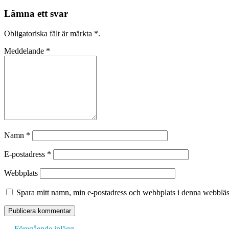
Lämna ett svar
Obligatoriska fält är märkta
*
.
Meddelande
*
Namn
*
E-postadress
*
Webbplats
Spara mitt namn, min e-postadress och webbplats i denna webbläsa
← Föregående inlägg