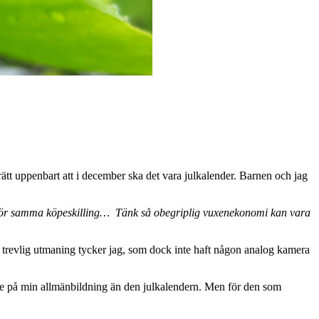
 rätt uppenbart att i december ska det vara julkalender. Barnen och jag
en för samma köpeskilling… Tänk så obegriplig vuxenekonomi kan vara
n trevlig utmaning tycker jag, som dock inte haft någon analog kamera
kare på min allmänbildning än den julkalendern. Men för den som