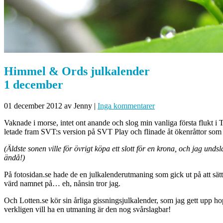
Himmel & Ords julkalender
1 december
01 december 2012
av Jenny
|
Inga kommentarer
Vaknade i morse, intet ont anande och slog min vanliga första flukt i Tw
letade fram SVT:s version på SVT Play och flinade åt ökenråttor som 
(Äldste sonen ville för övrigt köpa ett slott för en krona, och jag
ändå!)
På fotosidan.se hade de en julkalenderutmaning som gick ut på att sät
värd namnet på… eh, nånsin tror jag.
Och Lotten.se kör sin årliga gissningsjulkalender, som jag gett upp h
verkligen vill ha en utmaning är den nog svårslagbar!