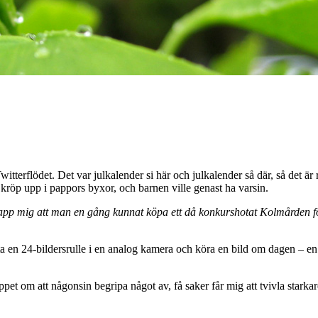
itterflödet. Det var julkalender si här och julkalender så där, så det är
kröp upp i pappors byxor, och barnen ville genast ha varsin.
 undslapp mig att man en gång kunnat köpa ett då konkurshotat Kolmård
ta en 24-bildersrulle i en analog kamera och köra en bild om dagen – e
oppet om att någonsin begripa något av, få saker får mig att tvivla star