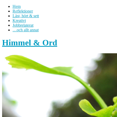
Hem
Reflektioner
Läst, hört & sett
Kreativt
Jobbrelaterat
…och allt annat
Himmel & Ord