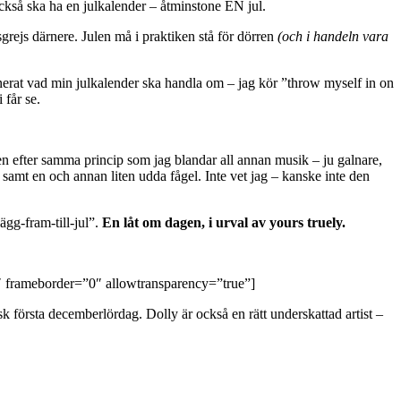
också ska ha en julkalender – åtminstone EN jul.
tsgrejs därnere. Julen må i praktiken stå för dörren
(och i handeln vara
planerat vad min julkalender ska handla om – jag kör ”throw myself in on
får se.
en efter samma princip som jag blandar all annan musik – ju galnare,
 samt en och annan liten udda fågel. Inte vet jag – kanske inte den
ägg-fram-till-jul”.
En låt om dagen, i urval av yours truely.
 frameborder=”0″ allowtransparency=”true”]
k första decemberlördag. Dolly är också en rätt underskattad artist –