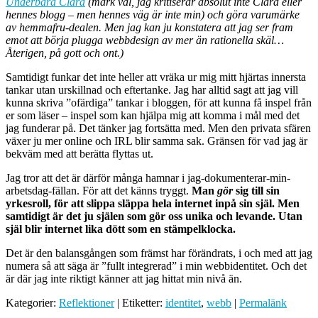
Underbara Clara
(märk väl, jag kritiserar absolut inte Clara eller
hennes blogg – men hennes väg är inte min) och göra varumärke
av hemmafru-dealen. Men jag kan ju konstatera att jag ser fram
emot att börja plugga webbdesign av mer än rationella skäl…
Återigen, på gott och ont.)
Samtidigt funkar det inte heller att vräka ur mig mitt hjärtas innersta
tankar utan urskillnad och eftertanke. Jag har alltid sagt att jag vill
kunna skriva ”ofärdiga” tankar i bloggen, för att kunna få inspel från
er som läser – inspel som kan hjälpa mig att komma i mål med det
jag funderar på. Det tänker jag fortsätta med. Men den privata sfären
växer ju mer online och IRL blir samma sak. Gränsen för vad jag är
bekväm med att berätta flyttas ut.
Jag tror att det är därför många hamnar i jag-dokumenterar-min-
arbetsdag-fällan. För att det känns tryggt.
Man
gör
sig till sin
yrkesroll, för att slippa släppa hela internet inpå sin själ. Men
samtidigt är det ju själen som gör oss unika och levande. Utan
själ blir internet lika dött som en stämpelklocka.
Det är den balansgången som främst har förändrats, i och med att jag
numera så att säga är ”fullt integrerad” i min webbidentitet. Och det
är där jag inte riktigt känner att jag hittat min nivå än.
Kategorier:
Reflektioner
| Etiketter:
identitet
,
webb
|
Permalänk