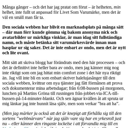
Många gånger – och det har jag pratat om förut – är helheten,
min
helhet, inte fullt ut anpassad för Livet Som Varumärke, men det är
väl en smäll man får ta.
Den sociala webben har blivit en marknadsplats på många sätt
– där man förr kunde gömma sig bakom anonyma nick och
avatarbilder ur märkliga vinklar, är man idag sitt fullständiga
namn, och måste betänka sitt varumärkesvärde innan man
hasplar ur sig saker. Det är inte enbart av ondo, men det är nytt
och lite ovant.
Mitt sätt att skriva blogg har förändrats med den här processen – och
det är definitivt inte heller bara av ondo, men jag känner mig nog
inte riktigt som om jag hittat min comfort zone i det här nya riktigt
än. Jag vill inte bli en som enbart skriver halelujasånger till den
sociala webben, kvittrar om nya tjänster jag fått förmånen att prova
och dokumenterar mina arbetsdagar; från 6:08-bussen på morgonen,
lunchen på Martins Gröna till rusningen från-jobbet-via-ICA-till-
bussen-på-14-minuter-blankt. Och sen ägnar kvällen åt att spruta ur
mig länkar jag inte hunnit läsa själv, men som verkar ”bra att ha”.
(Men jag märker ju också att det är knepigt att förhålla sig till den
sortens ”webbnärvaro” när jag själv vare sig har en yrkesroll just
nu – eller känner den ringaste lockelse i att förvandla mig till en