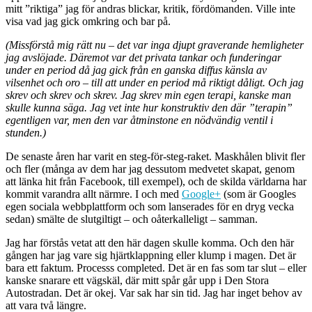
mitt ”riktiga” jag för andras blickar, kritik, fördömanden. Ville inte
visa vad jag gick omkring och bar på.
(Missförstå mig rätt nu – det var inga djupt graverande hemligheter
jag avslöjade. Däremot var det privata tankar och funderingar
under en period då jag gick från en ganska diffus känsla av
vilsenhet och oro – till att under en period må riktigt dåligt. Och jag
skrev och skrev och skrev. Jag skrev min egen terapi, kanske man
skulle kunna säga. Jag vet inte hur konstruktiv den där ”terapin”
egentligen var, men den var åtminstone en nödvändig ventil i
stunden.)
De senaste åren har varit en steg-för-steg-raket. Maskhålen blivit fler
och fler (många av dem har jag dessutom medvetet skapat, genom
att länka hit från Facebook, till exempel), och de skilda världarna har
kommit varandra allt närmre. I och med
Google+
(som är Googles
egen sociala webbplattform och som lanserades för en dryg vecka
sedan) smälte de slutgiltigt – och oåterkalleligt – samman.
Jag har förstås vetat att den här dagen skulle komma. Och den här
gången har jag vare sig hjärtklappning eller klump i magen. Det är
bara ett faktum. Processs completed. Det är en fas som tar slut – eller
kanske snarare ett vägskäl, där mitt spår går upp i Den Stora
Autostradan. Det är okej. Var sak har sin tid. Jag har inget behov av
att vara två längre.