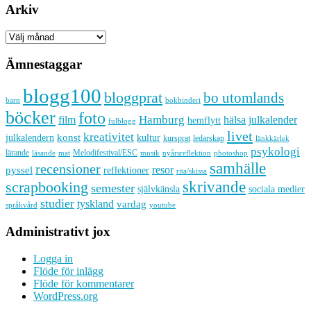
Arkiv
Arkiv
Ämnestaggar
blogg100
bloggprat
bo utomlands
barn
bokbinderi
böcker
foto
Hamburg
hälsa
film
julkalender
hemflytt
fulblogg
livet
kreativitet
konst
kultur
julkalendern
kursprat
ledarskap
länkkärlek
psykologi
lärande
Melodifestival/ESC
läsande
musik
nyårsreflektion
mat
photoshop
samhälle
recensioner
resor
pyssel
reflektioner
rita/skissa
skrivande
scrapbooking
semester
sociala medier
självkänsla
studier
tyskland
vardag
språkvård
youtube
Administrativt jox
Logga in
Flöde för inlägg
Flöde för kommentarer
WordPress.org