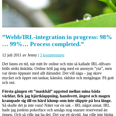
”Webb/IRL-integration in progress: 98%
… 99%… Process completed.”
12 juli 2011
av Jenny
|
3 kommentarer
Det fanns en tid, när mitt liv online och min så kallade IRL-tillvaro
hölls strikt åtskilda. Online höll jag mig med en anonym ”yta”, men
var desto öppnare med allt därunder. Det vill säga – jag skrev
mycket och öppet om tankar, känslor, rädslor och motgångar. På gott
och ont.
Första gången ett ”maskhål” uppstod mellan mina båda
världar, fick jag hjärtklappning, handsvett, ångest och magen
krampade sig till en hård klump som inte släppte på bra länge.
Så skulle det ju inte vara! Nätet var en sak – IRL något annat. IRL
hade jag jordens pokerface och ansågs nog snarare reserverad än
öppen. Och så ville jag ha det. Det var ett skydd. Jag ville inte blotta