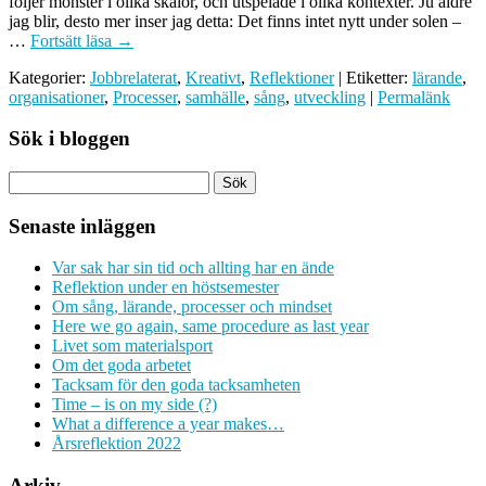
följer mönster i olika skalor, och utspelade i olika kontexter. Ju äldre
jag blir, desto mer inser jag detta: Det finns intet nytt under solen –
…
Fortsätt läsa
→
Kategorier:
Jobbrelaterat
,
Kreativt
,
Reflektioner
| Etiketter:
lärande
,
organisationer
,
Processer
,
samhälle
,
sång
,
utveckling
|
Permalänk
Sök i bloggen
Senaste inläggen
Var sak har sin tid och allting har en ände
Reflektion under en höstsemester
Om sång, lärande, processer och mindset
Here we go again, same procedure as last year
Livet som materialsport
Om det goda arbetet
Tacksam för den goda tacksamheten
Time – is on my side (?)
What a difference a year makes…
Årsreflektion 2022
Arkiv