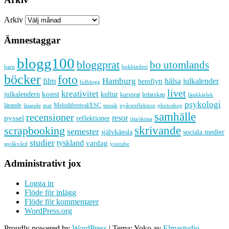
Arkiv
Ämnestaggar
blogg100
bloggprat
bo utomlands
barn
bokbinderi
böcker
foto
Hamburg
hälsa
film
julkalender
hemflytt
fulblogg
livet
kreativitet
konst
kultur
julkalendern
kursprat
ledarskap
länkkärlek
psykologi
lärande
Melodifestival/ESC
läsande
musik
nyårsreflektion
mat
photoshop
samhälle
recensioner
resor
pyssel
reflektioner
rita/skissa
skrivande
scrapbooking
semester
sociala medier
självkänsla
studier
tyskland
vardag
språkvård
youtube
Administrativt jox
Logga in
Flöde för inlägg
Flöde för kommentarer
WordPress.org
Proudly powered by
WordPress
|
Tema: Yoko av
Elmastudio