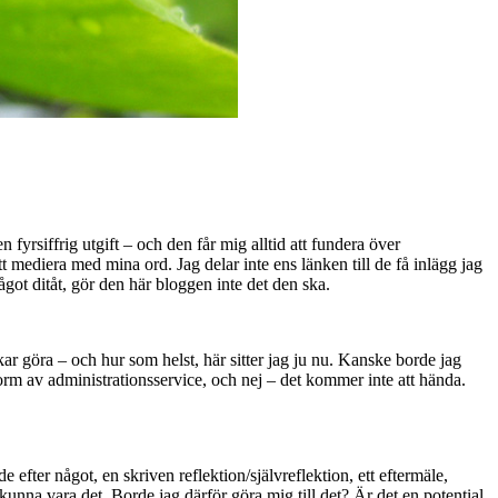
 fyrsiffrig utgift – och den får mig alltid att fundera över
tt mediera med mina ord. Jag delar inte ens länken till de få inlägg jag
något ditåt, gör den här bloggen inte det den ska.
ar göra – och hur som helst, här sitter jag ju nu. Kanske borde jag
orm av administrationsservice, och nej – det kommer inte att hända.
efter något, en skriven reflektion/självreflektion, ett eftermäle,
unna vara det. Borde jag därför göra mig till det? Är det en potential