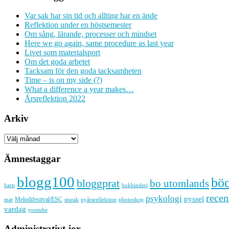
Var sak har sin tid och allting har en ände
Reflektion under en höstsemester
Om sång, lärande, processer och mindset
Here we go again, same procedure as last year
Livet som materialsport
Om det goda arbetet
Tacksam för den goda tacksamheten
Time – is on my side (?)
What a difference a year makes…
Årsreflektion 2022
Arkiv
Arkiv
Ämnestaggar
blogg100
bö
bloggprat
bo utomlands
barn
bokbinderi
recen
psykologi
pyssel
Melodifestival/ESC
musik
nyårsreflektion
mat
photoshop
vardag
youtube
Administrativt jox