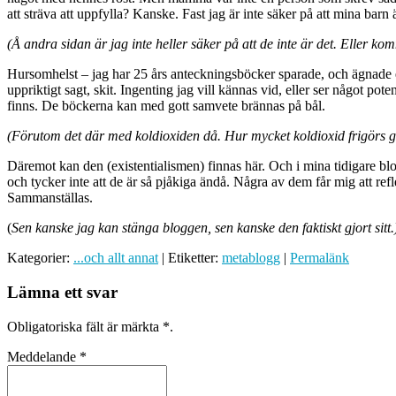
att sträva att uppfylla? Kanske. Fast jag är inte säker på att mina barn 
(Å andra sidan är jag inte heller säker på att de inte är det. Eller komm
Hursomhelst – jag har 25 års anteckningsböcker sparade, och ägnade en 
uppriktigt sagt, skit. Ingenting jag vill kännas vid, eller ser något pot
finns. De böckerna kan med gott samvete brännas på bål.
(Förutom det där med koldioxiden då. Hur mycket koldioxid frigörs 
Däremot kan den (existentialismen) finnas här. Och i mina tidigare blog
och tycker inte att de är så pjåkiga ändå. Några av dem får mig att refl
Sammanställas.
(
Sen kanske jag kan stänga bloggen, sen kanske den faktiskt gjort sitt.
Kategorier:
...och allt annat
| Etiketter:
metablogg
|
Permalänk
Lämna ett svar
Obligatoriska fält är märkta
*
.
Meddelande
*