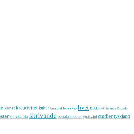
livet
kreativitet
konst
kultur
rn
kursprat
ledarskap
lärande
länkkärlek
läsande
skrivande
ster
studier
tyskland
sociala medier
självkänsla
språkvård