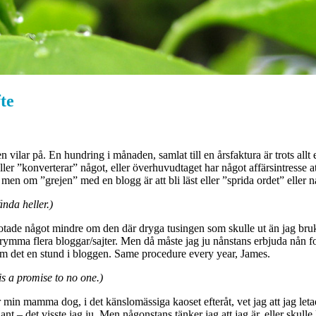
fte
vilar på. En hundring i månaden, samlat till en årsfaktura är trots allt en
ller ”konverterar” något, eller överhuvudtaget har något affärsintresse a
), men om ”grejen” med en blogg är att bli läst eller ”sprida ordet” eller 
ända heller.)
notade något mindre om den där dryga tusingen som skulle ut än jag bruk
rymma flera bloggar/sajter. Men då måste jag ju nånstans erbjuda nån f
om det en stund i bloggen. Same procedure every year, James.
s a promise to no one.)
n mamma dog, i det känslomässiga kaoset efteråt, vet jag att jag letade 
 det visste jag ju. Men någonstans tänker jag att jag är, eller skulle k