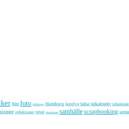
cker
foto
Hamburg
hälsa
film
julkalender
hemflytt
julkalende
fulblogg
samhälle
scrapbooking
sioner
seme
resor
reflektioner
rita/skissa