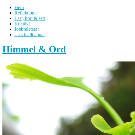
Hem
Reflektioner
Läst, hört & sett
Kreativt
Jobbrelaterat
…och allt annat
Himmel & Ord