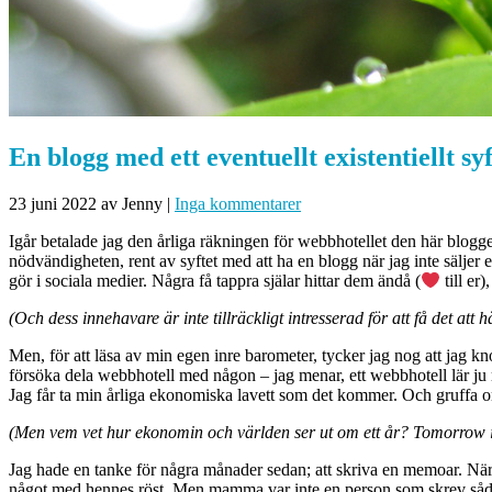
En blogg med ett eventuellt existentiellt sy
23 juni 2022
av Jenny
|
Inga kommentarer
Igår betalade jag den årliga räkningen för webbhotellet den här bloggen 
nödvändigheten, rent av syftet med att ha en blogg när jag inte säljer e
gör i sociala medier. Några få tappra själar hittar dem ändå (
till er
(Och dess innehavare är inte tillräckligt intresserad för att få det att h
Men, för att läsa av min egen inre barometer, tycker jag nog att jag k
försöka dela webbhotell med någon – jag menar, ett webbhotell lär ju 
Jag får ta min årliga ekonomiska lavett som det kommer. Och gruffa 
(Men vem vet hur ekonomin och världen ser ut om ett år? Tomorrow i
Jag hade en tanke för några månader sedan; att skriva en memoar. När mi
något med hennes röst. Men mamma var inte en person som skrev sådant –