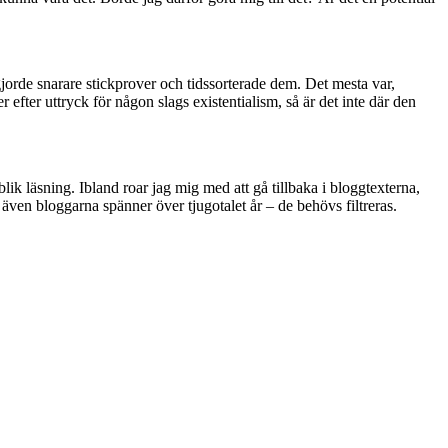
gjorde snarare stickprover och tidssorterade dem. Det mesta var,
r efter uttryck för någon slags existentialism, så är det inte där den
lik läsning. Ibland roar jag mig med att gå tillbaka i bloggtexterna,
n även bloggarna spänner över tjugotalet år – de behövs filtreras.