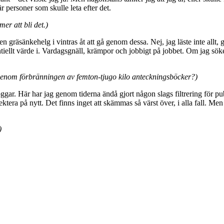
är personer som skulle leta efter det.
er att bli det.)
gräsänkehelg i vintras åt att gå genom dessa. Nej, jag läste inte allt, 
entiellt värde i. Vardagsgnäll, krämpor och jobbigt på jobbet. Om jag söke
genom förbränningen av femton-tjugo kilo anteckningsböcker?)
gar. Här har jag genom tiderna ändå gjort någon slags filtrering för pub
ektera på nytt. Det finns inget att skämmas så värst över, i alla fall. Me
)