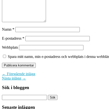
Namn
*
E-postadress
*
Webbplats
Spara mitt namn, min e-postadress och webbplats i denna webbläsa
← Föregående inlägg
Nästa inlägg →
Sök i bloggen
Senaste inläggen