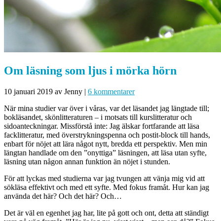
Om läsning som ljus i mörka hörn
10 januari 2019
av Jenny
|
6 kommentarer
När mina studier var över i våras, var det läsandet jag längtade till;
bokläsandet, skönlitteraturen – i motsats till kurslitteratur och
sidoanteckningar. Missförstå inte: Jag älskar fortfarande att läsa
facklitteratur, med överstrykningspenna och postit-block till hands,
enbart för nöjet att lära något nytt, bredda ett perspektiv. Men min
längtan handlade om den ”onyttiga” läsningen, att läsa utan syfte,
läsning utan någon annan funktion än nöjet i stunden.
För att lyckas med studierna var jag tvungen att vänja mig vid att
sökläsa effektivt och med ett syfte. Med fokus framåt. Hur kan jag
använda det här? Och det här? Och…
Det är väl en egenhet jag har, lite på gott och ont, detta att ständigt