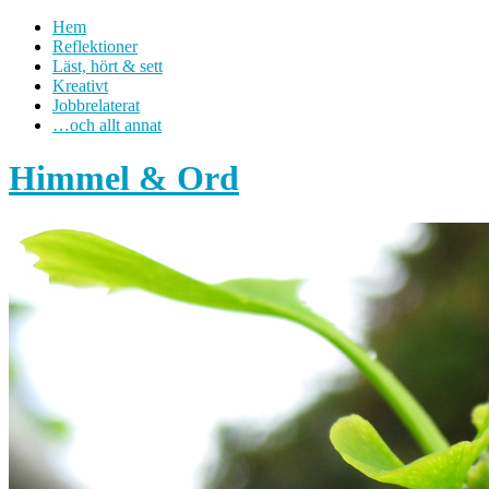
Hem
Reflektioner
Läst, hört & sett
Kreativt
Jobbrelaterat
…och allt annat
Himmel & Ord