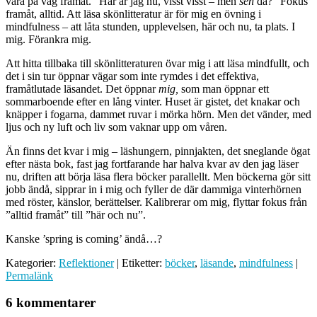
vara på väg framåt. ”Här är jag nu, visst visst – men
sen
då?” Fokus
framåt, alltid. Att läsa skönlitteratur är för mig en övning i
mindfulness – att låta stunden, upplevelsen, här och nu, ta plats. I
mig. Förankra mig.
Att hitta tillbaka till skönlitteraturen övar mig i att läsa mindfullt, och
det i sin tur öppnar vägar som inte rymdes i det effektiva,
framåtlutade läsandet. Det öppnar
mig,
som man öppnar ett
sommarboende efter en lång vinter. Huset är gistet, det knakar och
knäpper i fogarna, dammet ruvar i mörka hörn. Men det vänder, med
ljus och ny luft och liv som vaknar upp om våren.
Än finns det kvar i mig – läshungern, pinnjakten, det sneglande ögat
efter nästa bok, fast jag fortfarande har halva kvar av den jag läser
nu, driften att börja läsa flera böcker parallellt. Men böckerna gör sitt
jobb ändå, sipprar in i mig och fyller de där dammiga vinterhörnen
med röster, känslor, berättelser. Kalibrerar om mig, flyttar fokus från
”alltid framåt” till ”här och nu”.
Kanske ’spring is coming’ ändå…?
Kategorier:
Reflektioner
| Etiketter:
böcker
,
läsande
,
mindfulness
|
Permalänk
6 kommentarer