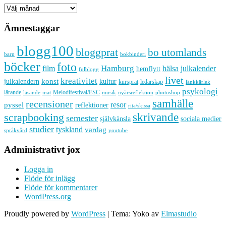
Arkiv
Ämnestaggar
blogg100
bloggprat
bo utomlands
barn
bokbinderi
böcker
foto
Hamburg
hälsa
film
julkalender
hemflytt
fulblogg
livet
kreativitet
konst
kultur
julkalendern
kursprat
ledarskap
länkkärlek
psykologi
lärande
Melodifestival/ESC
läsande
musik
nyårsreflektion
mat
photoshop
samhälle
recensioner
resor
pyssel
reflektioner
rita/skissa
skrivande
scrapbooking
semester
sociala medier
självkänsla
studier
tyskland
vardag
språkvård
youtube
Administrativt jox
Logga in
Flöde för inlägg
Flöde för kommentarer
WordPress.org
Proudly powered by
WordPress
|
Tema: Yoko av
Elmastudio