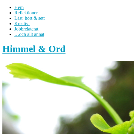
Hem
Reflektioner
Läst, hört & sett
Kreativt
Jobbrelaterat
…och allt annat
Himmel & Ord