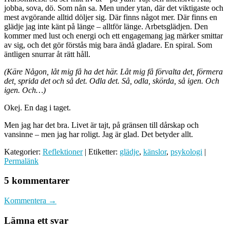
jobba, sova, dö. Som nån sa. Men under ytan, där det viktigaste och
mest avgörande alltid döljer sig. Där finns något mer. Där finns en
glädje jag inte känt på länge – alltför länge. Arbetsglädjen. Den
kommer med lust och energi och ett engagemang jag märker smittar
av sig, och det gör förstås mig bara ändå gladare. En spiral. Som
äntligen snurrar åt rätt håll.
(Käre Någon, låt mig få ha det här. Låt mig få förvalta det, förmera
det, sprida det och så det. Odla det. Så, odla, skörda, så igen. Och
igen. Och…)
Okej. En dag i taget.
Men jag har det bra. Livet är tajt, på gränsen till dårskap och
vansinne – men jag har roligt. Jag är glad. Det betyder allt.
Kategorier:
Reflektioner
| Etiketter:
glädje
,
känslor
,
psykologi
|
Permalänk
5 kommentarer
Kommentera →
Lämna ett svar