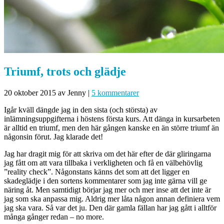
Triumf, trots och glädje
20 oktober 2015
av Jenny
|
5 kommentarer
Igår kväll dängde jag in den sista (och största) av
inlämningsuppgifterna i höstens första kurs. Att dänga in kursarbeten
är alltid en triumf, men den här gången kanske en än större triumf än
någonsin förut. Jag klarade det!
Jag har dragit mig för att skriva om det här efter de där gliringarna
jag fått om att vara tillbaka i verkligheten och få en välbehövlig
”reality check”. Någonstans känns det som att det ligger en
skadeglädje i den sortens kommentarer som jag inte gärna vill ge
näring åt. Men samtidigt börjar jag mer och mer inse att det inte är
jag som ska anpassa mig. Aldrig mer låta någon annan definiera vem
jag ska vara. Så var det ju. Den där gamla fällan har jag gått i alltför
många gånger redan – no more.