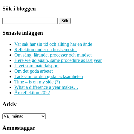
Sök i bloggen
Senaste inläggen
Var sak har sin tid och allting har en ände
Reflektion under en höstsemester
Om sång, lärande, processer och mindset
Here we go again, same procedure as last year
Livet som materialsport
Om det goda arbetet
Tacksam för den goda tacksamheten
Time – is on my side (?)
What a difference a year makes…
Årsreflektion 2022
Arkiv
Arkiv
Ämnestaggar