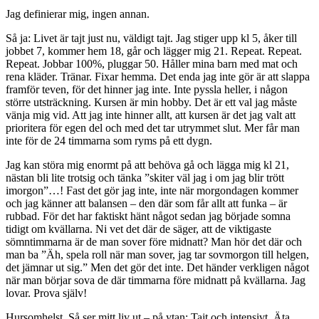
Jag definierar mig, ingen annan.
Så ja: Livet är tajt just nu, väldigt tajt. Jag stiger upp kl 5, åker till
jobbet 7, kommer hem 18, går och lägger mig 21. Repeat. Repeat.
Repeat. Jobbar 100%, pluggar 50. Håller mina barn med mat och
rena kläder. Tränar. Fixar hemma. Det enda jag inte gör är att slappa
framför teven, för det hinner jag inte. Inte pyssla heller, i någon
större utsträckning. Kursen är min hobby. Det är ett val jag måste
vänja mig vid. Att jag inte hinner allt, att kursen är det jag valt att
prioritera för egen del och med det tar utrymmet slut. Mer får man
inte för de 24 timmarna som ryms på ett dygn.
Jag kan störa mig enormt på att behöva gå och lägga mig kl 21,
nästan bli lite trotsig och tänka ”skiter väl jag i om jag blir trött
imorgon”…! Fast det gör jag inte, inte när morgondagen kommer
och jag känner att balansen – den där som får allt att funka – är
rubbad. För det har faktiskt hänt något sedan jag började somna
tidigt om kvällarna. Ni vet det där de säger, att de viktigaste
sömntimmarna är de man sover före midnatt? Man hör det där och
man ba ”Äh, spela roll när man sover, jag tar sovmorgon till helgen,
det jämnar ut sig.” Men det gör det inte. Det händer verkligen något
när man börjar sova de där timmarna före midnatt på kvällarna. Jag
lovar. Prova själv!
Hursomhelst. Så ser mitt liv ut – på ytan: Tajt och intensivt. Äta,