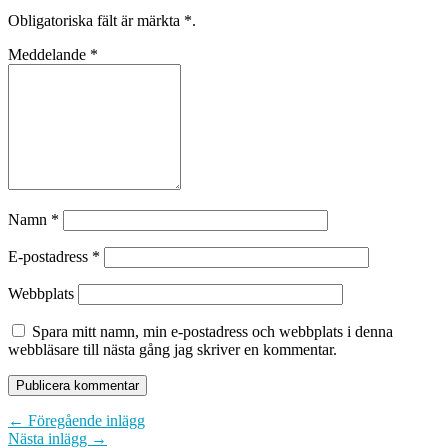
Obligatoriska fält är märkta
*
.
Meddelande
*
Namn
*
E-postadress
*
Webbplats
Spara mitt namn, min e-postadress och webbplats i denna
webbläsare till nästa gång jag skriver en kommentar.
← Föregående inlägg
Nästa inlägg →