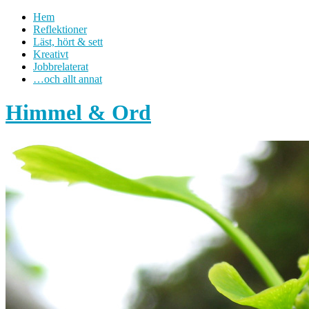
Hem
Reflektioner
Läst, hört & sett
Kreativt
Jobbrelaterat
…och allt annat
Himmel & Ord