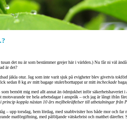
…?
et tusan det nu är som bestämmer grejer här i världen.) Nu får ni väl änd
ad är det?
ad jäkla otur. Jag som inte varit sjuk på evigheter blev givetvis tokförk
fick sedan 8 kg av mitt bagage stulet/borttappat ur mitt
incheckade
bagag
t – som bemött mig med allt annat än ödmjukhet inför säkerhetshaveriet 
inst motsvarande tre hela arbetsdagar i anspråk – och jag är långt ifrån fär
 i princip koppla nästan 10 års mejlbekräftelser till utbetalningar fr
 tåg – upp torsdag, hem lördag, med snabbvisiter hos både mor och far 
nde matförgiftning, med påföljande vätskebrist och matthet därefter. S