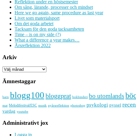
Reflektion under en höstsemester
Om sång, lärande, processer och mindset
Here we go again, same procedure as last year
Livet som materialsport
Om det goda arbetet
Tacksam för den goda tacksamheten
Time – is on my side (?)
What a difference a year makes…
Årsreflektion 2022
Arkiv
Arkiv
Ämnestaggar
blogg100
bö
bloggprat
bo utomlands
barn
bokbinderi
recen
psykologi
pyssel
Melodifestival/ESC
musik
nyårsreflektion
mat
photoshop
vardag
youtube
Administrativt jox
Logga in