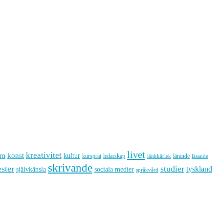
livet
kreativitet
konst
kultur
rn
kursprat
ledarskap
lärande
länkkärlek
läsande
skrivande
ster
studier
tyskland
sociala medier
självkänsla
språkvård