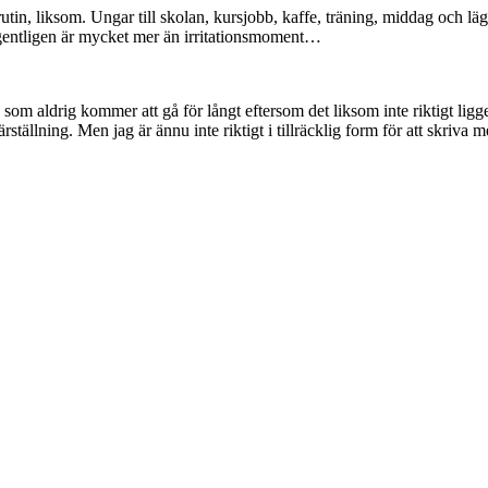
 rutin, liksom. Ungar till skolan, kursjobb, kaffe, träning, middag och 
egentligen är mycket mer än irritationsmoment…
m aldrig kommer att gå för långt eftersom det liksom inte riktigt ligger
ställning. Men jag är ännu inte riktigt i tillräcklig form för att skriva mer 