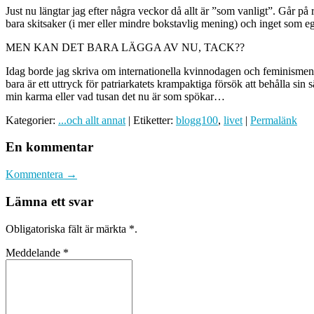
Just nu längtar jag efter några veckor då allt är ”som vanligt”. Går på
bara skitsaker (i mer eller mindre bokstavlig mening) och inget som 
MEN KAN DET BARA LÄGGA AV NU, TACK??
Idag borde jag skriva om internationella kvinnodagen och feminismen so
bara är ett uttryck för patriarkatets krampaktiga försök att behålla sin sär
min karma eller vad tusan det nu är som spökar…
Kategorier:
...och allt annat
| Etiketter:
blogg100
,
livet
|
Permalänk
En kommentar
Kommentera →
Lämna ett svar
Obligatoriska fält är märkta
*
.
Meddelande
*