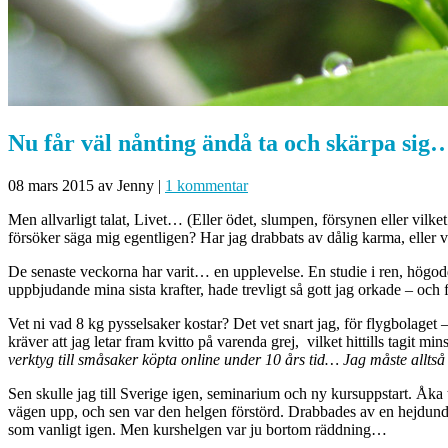
Nu får väl nånting ändå ta och skärpa sig
08 mars 2015
av Jenny
|
1 kommentar
Men allvarligt talat, Livet… (Eller ödet, slumpen, försynen eller vilk
försöker säga mig egentligen? Har jag drabbats av dålig karma, eller v
De senaste veckorna har varit… en upplevelse. En studie i ren, högodds
uppbjudande mina sista krafter, hade trevligt så gott jag orkade – och 
Vet ni vad 8 kg pysselsaker kostar? Det vet snart jag, för flygbolage
kräver att jag letar fram kvitto på varenda grej, vilket hittills tagit m
verktyg till småsaker köpta online under 10 års tid… Jag måste alltså
Sen skulle jag till Sverige igen, seminarium och ny kursuppstart. Åka
vägen upp, och sen var den helgen förstörd. Drabbades av en hejdundra
som vanligt igen. Men kurshelgen var ju bortom räddning…