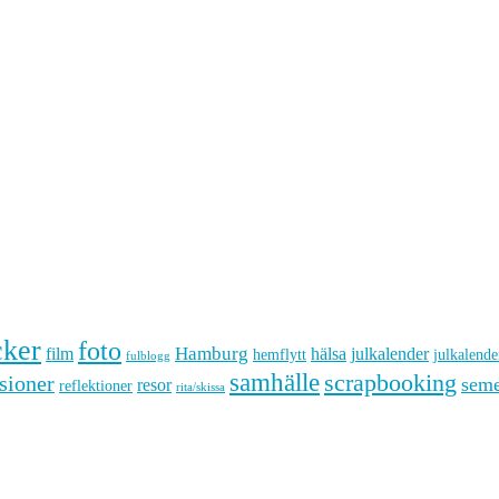
cker
foto
Hamburg
hälsa
film
julkalender
hemflytt
julkalende
fulblogg
samhälle
scrapbooking
sioner
seme
resor
reflektioner
rita/skissa