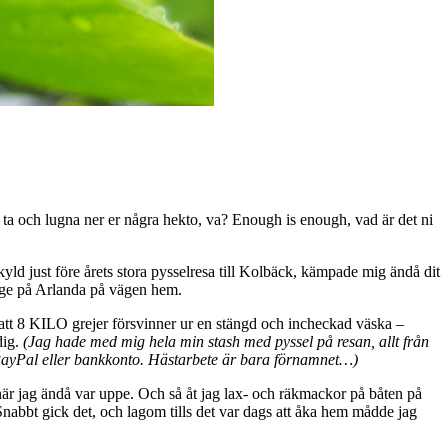
å ta och lugna ner er några hekto, va? Enough is enough, vad är det ni
yld just före årets stora pysselresa till Kolbäck, kämpade mig ändå dit
e på Arlanda på vägen hem.
i att 8 KILO grejer försvinner ur en stängd och incheckad väska –
dig.
(Jag hade med mig hela min stash med pyssel på resan, allt från
ån PayPal eller bankkonto. Hästarbete är bara förnamnet…)
när jag ändå var uppe. Och så åt jag lax- och räkmackor på båten på
nabbt gick det, och lagom tills det var dags att åka hem mådde jag