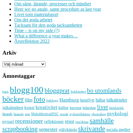
Om sång, lärande, processer och mindset
Here we go again, same procedure as last year
Livet som materialsport
Om det goda arbetet
Tacksam för den goda tacksamheten
Time – is on my side (?)
What a difference a year makes…
Årsreflektion 2022
Arkiv
Arkiv
Ämnestaggar
blogg100
bloggprat
bo utomlands
barn
bokbinderi
böcker
foto
Hamburg
hälsa
film
julkalender
hemflytt
fulblogg
livet
kreativitet
konst
kultur
julkalendern
kursprat
ledarskap
länkkärlek
psykologi
lärande
Melodifestival/ESC
läsande
musik
nyårsreflektion
mat
photoshop
samhälle
recensioner
resor
pyssel
reflektioner
rita/skissa
skrivande
scrapbooking
semester
sociala medier
självkänsla