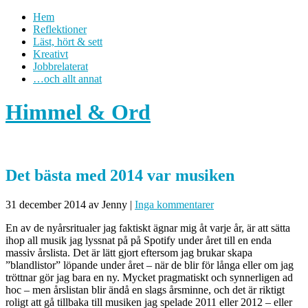
Hem
Reflektioner
Läst, hört & sett
Kreativt
Jobbrelaterat
…och allt annat
Himmel & Ord
Det bästa med 2014 var musiken
31 december 2014
av Jenny
|
Inga kommentarer
En av de nyårsritualer jag faktiskt ägnar mig åt varje år, är att sätta
ihop all musik jag lyssnat på på Spotify under året till en enda
massiv årslista. Det är lätt gjort eftersom jag brukar skapa
”blandlistor” löpande under året – när de blir för långa eller om jag
tröttnar gör jag bara en ny. Mycket pragmatiskt och synnerligen ad
hoc – men årslistan blir ändå en slags årsminne, och det är riktigt
roligt att gå tillbaka till musiken jag spelade 2011 eller 2012 – eller