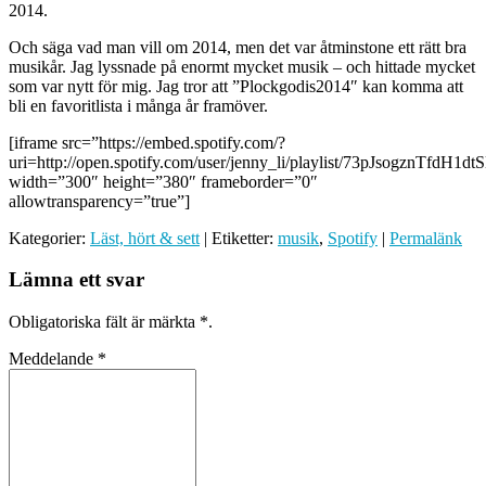
2014.
Och säga vad man vill om 2014, men det var åtminstone ett rätt bra
musikår. Jag lyssnade på enormt mycket musik – och hittade mycket
som var nytt för mig. Jag tror att ”Plockgodis2014″ kan komma att
bli en favoritlista i många år framöver.
[iframe src=”https://embed.spotify.com/?
uri=http://open.spotify.com/user/jenny_li/playlist/73pJsogznTfdH1
width=”300″ height=”380″ frameborder=”0″
allowtransparency=”true”]
Kategorier:
Läst, hört & sett
| Etiketter:
musik
,
Spotify
|
Permalänk
Lämna ett svar
Obligatoriska fält är märkta
*
.
Meddelande
*