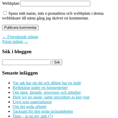
Webbplats
Spara mitt namn, min e-postadress och webbplats i denna
webbläsare till nästa gång jag skriver en kommentar.
← Föregående inlägg
Nästa inlägg →
Sök i bloggen
Senaste inläggen
Var sak har sin tid och allting har en ände
Reflektion under en höstsemester
Om sång, lärande, processer och mindset
Here we go again, same procedure as last year
Livet som materialsport
Om det goda arbetet
Tacksam för den goda tacksamheten
Time – is on my side (?)