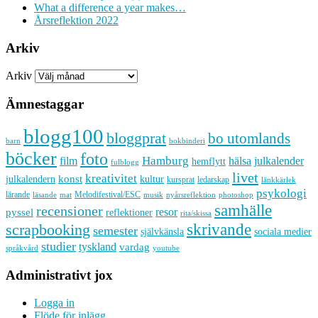
What a difference a year makes…
Årsreflektion 2022
Arkiv
Arkiv
Ämnestaggar
blogg100
bloggprat
bo utomlands
barn
bokbinderi
böcker
foto
Hamburg
hälsa
film
julkalender
hemflytt
fulblogg
livet
kreativitet
konst
kultur
julkalendern
kursprat
ledarskap
länkkärlek
psykologi
lärande
Melodifestival/ESC
läsande
musik
nyårsreflektion
mat
photoshop
samhälle
recensioner
resor
pyssel
reflektioner
rita/skissa
skrivande
scrapbooking
semester
sociala medier
självkänsla
studier
tyskland
vardag
språkvård
youtube
Administrativt jox
Logga in
Flöde för inlägg