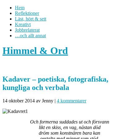
Hem
Reflektioner
Läst, hört & sett
Kreativt
Jobbrelaterat
…och allt annat
Himmel & Ord
Kadaver – poetiska, fotografiska,
kungliga och verbala
14 oktober 2014
av Jenny
|
4 kommentarer
Och formerna suddades ut och försvann
likt en skiss, en vag, nästan död
dröm som konstnären bara kan
gestalta med minnet som stöd.