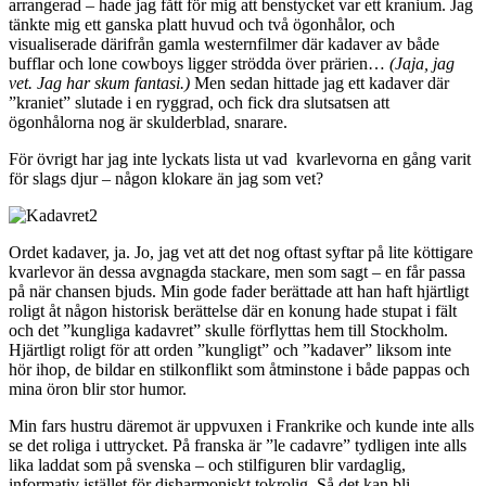
arrangerad – hade jag fått för mig att benstycket var ett kranium. Jag
tänkte mig ett ganska platt huvud och två ögonhålor, och
visualiserade därifrån gamla westernfilmer där kadaver av både
bufflar och lone cowboys ligger strödda över prärien…
(Jaja, jag
vet. Jag har skum fantasi.)
Men sedan hittade jag ett kadaver där
”kraniet” slutade i en ryggrad, och fick dra slutsatsen att
ögonhålorna nog är skulderblad, snarare.
För övrigt har jag inte lyckats lista ut vad kvarlevorna en gång varit
för slags djur – någon klokare än jag som vet?
Ordet kadaver, ja. Jo, jag vet att det nog oftast syftar på lite köttigare
kvarlevor än dessa avgnagda stackare, men som sagt – en får passa
på när chansen bjuds. Min gode fader berättade att han haft hjärtligt
roligt åt någon historisk berättelse där en konung hade stupat i fält
och det ”kungliga kadavret” skulle förflyttas hem till Stockholm.
Hjärtligt roligt för att orden ”kungligt” och ”kadaver” liksom inte
hör ihop, de bildar en stilkonflikt som åtminstone i både pappas och
mina öron blir stor humor.
Min fars hustru däremot är uppvuxen i Frankrike och kunde inte alls
se det roliga i uttrycket. På franska är ”le cadavre” tydligen inte alls
lika laddat som på svenska – och stilfiguren blir vardaglig,
informativ istället för disharmoniskt tokrolig. Så det kan bli.