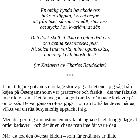
En otålig hynda bevakade oss
bakom klippan, i lystet begär
att från liket, så snart vi gått, slita loss
det stycke hon kvarlämnat där.
Och dock skall ni likna en gång detta as
och denna besmittelses pust
Ni, solen i min värld, mina ögons extas,
min ängel och högsta lust!
(ur Kadavret av Charles Baudelaire)
***
I mitt tidigare gotlandsreportage skrev jag att det enda jag såg från
kajen på Östergarnsholm var grästorvor och fårskit – det var faktiskt
inte riktigt sant. Det fanns ganska gott om kvarlämnade kadaver på
ön också. De var ganska oförargliga – om än förhållandevis många,
vilket var en rätt besynnerlig upptäckt i sig.
Men det ger mig åtminstone en ursäkt att ägna ett helt blogginlägg åt
ordet kadaver – och det är en chans man inte får varje dag!
När jag tog den översta bilden – som får erkännas är liiiite