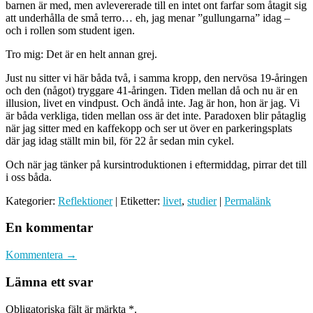
barnen är med, men avlevererade till en intet ont farfar som åtagit sig
att underhålla de små terro… eh, jag menar ”gullungarna” idag –
och i rollen som student igen.
Tro mig: Det är en helt annan grej.
Just nu sitter vi här båda två, i samma kropp, den nervösa 19-åringen
och den (något) tryggare 41-åringen. Tiden mellan då och nu är en
illusion, livet en vindpust. Och ändå inte. Jag är hon, hon är jag. Vi
är båda verkliga, tiden mellan oss är det inte. Paradoxen blir påtaglig
när jag sitter med en kaffekopp och ser ut över en parkeringsplats
där jag idag ställt min bil, för 22 år sedan min cykel.
Och när jag tänker på kursintroduktionen i eftermiddag, pirrar det till
i oss båda.
Kategorier:
Reflektioner
| Etiketter:
livet
,
studier
|
Permalänk
En kommentar
Kommentera →
Lämna ett svar
Obligatoriska fält är märkta
*
.