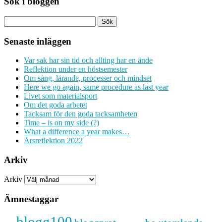
Sök i bloggen
Senaste inläggen
Var sak har sin tid och allting har en ände
Reflektion under en höstsemester
Om sång, lärande, processer och mindset
Here we go again, same procedure as last year
Livet som materialsport
Om det goda arbetet
Tacksam för den goda tacksamheten
Time – is on my side (?)
What a difference a year makes…
Årsreflektion 2022
Arkiv
Arkiv
Ämnestaggar
blogg100