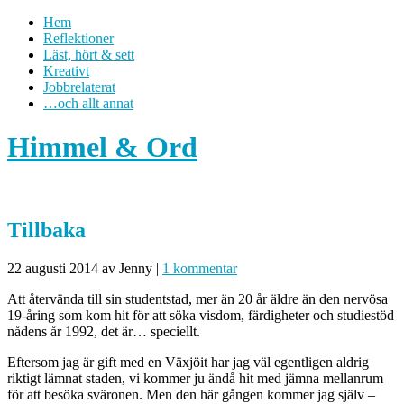
Hem
Reflektioner
Läst, hört & sett
Kreativt
Jobbrelaterat
…och allt annat
Himmel & Ord
Tillbaka
22 augusti 2014
av Jenny
|
1 kommentar
Att återvända till sin studentstad, mer än 20 år äldre än den nervösa
19-åring som kom hit för att söka visdom, färdigheter och studiestöd
nådens år 1992, det är… speciellt.
Eftersom jag är gift med en Växjöit har jag väl egentligen aldrig
riktigt lämnat staden, vi kommer ju ändå hit med jämna mellanrum
för att besöka sväronen. Men den här gången kommer jag själv –