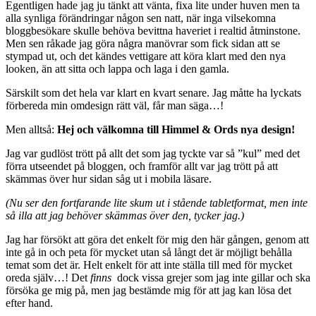
Egentligen hade jag ju tänkt att vänta, fixa lite under huven men ta
alla synliga förändringar någon sen natt, när inga vilsekomna
bloggbesökare skulle behöva bevittna haveriet i realtid åtminstone.
Men sen råkade jag göra några manövrar som fick sidan att se
stympad ut, och det kändes vettigare att köra klart med den nya
looken, än att sitta och lappa och laga i den gamla.
Särskilt som det hela var klart en kvart senare. Jag måtte ha lyckats
förbereda min omdesign rätt väl, får man säga…!
Men alltså:
Hej och välkomna till Himmel & Ords nya design!
Jag var gudlöst trött på allt det som jag tyckte var så ”kul” med det
förra utseendet på bloggen, och framför allt var jag trött på att
skämmas över hur sidan såg ut i mobila läsare.
(Nu ser den fortfarande lite skum ut i stående tabletformat, men inte
så illa att jag behöver skämmas över den, tycker jag.)
Jag har försökt att göra det enkelt för mig den här gången, genom att
inte gå in och peta för mycket utan så långt det är möjligt behålla
temat som det är. Helt enkelt för att inte ställa till med för mycket
oreda själv…! Det
finns
dock vissa grejer som jag inte gillar och ska
försöka ge mig på, men jag bestämde mig för att jag kan lösa det
efter hand.