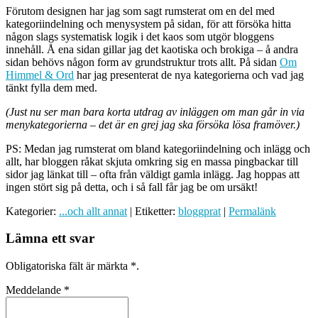
Förutom designen har jag som sagt rumsterat om en del med
kategoriindelning och menysystem på sidan, för att försöka hitta
någon slags systematisk logik i det kaos som utgör bloggens
innehåll. Å ena sidan gillar jag det kaotiska och brokiga – å andra
sidan behövs någon form av grundstruktur trots allt. På sidan
Om
Himmel & Ord
har jag presenterat de nya kategorierna och vad jag
tänkt fylla dem med.
(Just nu ser man bara korta utdrag av inläggen om man går in via
menykategorierna – det är en grej jag ska försöka lösa framöver.)
PS: Medan jag rumsterat om bland kategoriindelning och inlägg och
allt, har bloggen råkat skjuta omkring sig en massa pingbackar till
sidor jag länkat till – ofta från väldigt gamla inlägg. Jag hoppas att
ingen stört sig på detta, och i så fall får jag be om ursäkt!
Kategorier:
...och allt annat
| Etiketter:
bloggprat
|
Permalänk
Lämna ett svar
Obligatoriska fält är märkta
*
.
Meddelande
*