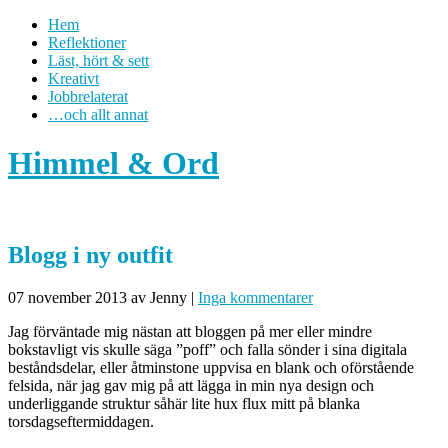
Hem
Reflektioner
Läst, hört & sett
Kreativt
Jobbrelaterat
…och allt annat
Himmel & Ord
Blogg i ny outfit
07 november 2013
av Jenny
|
Inga kommentarer
Jag förväntade mig nästan att bloggen på mer eller mindre
bokstavligt vis skulle säga ”poff” och falla sönder i sina digitala
beståndsdelar, eller åtminstone uppvisa en blank och oförstående
felsida, när jag gav mig på att lägga in min nya design och
underliggande struktur såhär lite hux flux mitt på blanka
torsdagseftermiddagen.