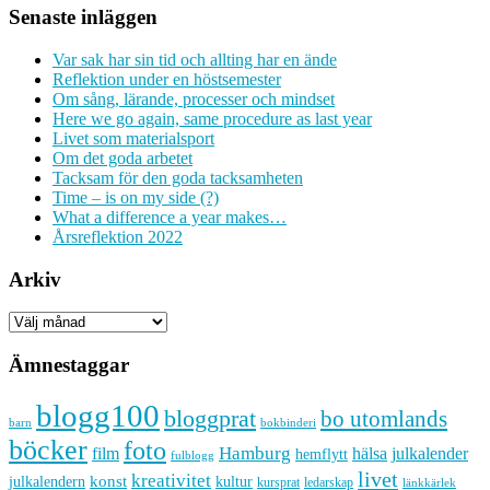
Senaste inläggen
Var sak har sin tid och allting har en ände
Reflektion under en höstsemester
Om sång, lärande, processer och mindset
Here we go again, same procedure as last year
Livet som materialsport
Om det goda arbetet
Tacksam för den goda tacksamheten
Time – is on my side (?)
What a difference a year makes…
Årsreflektion 2022
Arkiv
Arkiv
Ämnestaggar
blogg100
bloggprat
bo utomlands
barn
bokbinderi
böcker
foto
Hamburg
hälsa
film
julkalender
hemflytt
fulblogg
livet
kreativitet
konst
kultur
julkalendern
kursprat
ledarskap
länkkärlek