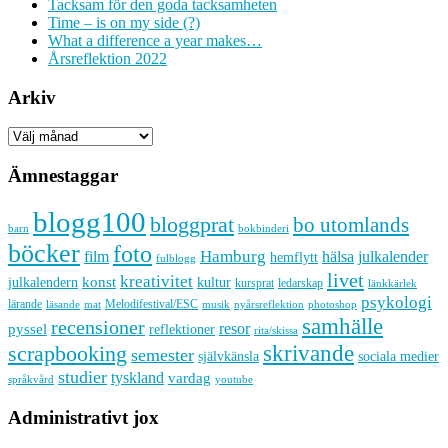
Tacksam för den goda tacksamheten
Time – is on my side (?)
What a difference a year makes…
Årsreflektion 2022
Arkiv
Arkiv
Ämnestaggar
blogg100
bloggprat
bo utomlands
barn
bokbinderi
böcker
foto
Hamburg
hälsa
film
julkalender
hemflytt
fulblogg
livet
kreativitet
konst
kultur
julkalendern
kursprat
ledarskap
länkkärlek
psykologi
lärande
Melodifestival/ESC
läsande
musik
nyårsreflektion
mat
photoshop
samhälle
recensioner
resor
pyssel
reflektioner
rita/skissa
skrivande
scrapbooking
semester
sociala medier
självkänsla
studier
tyskland
vardag
språkvård
youtube
Administrativt jox