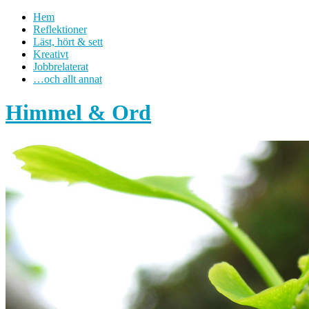
Hem
Reflektioner
Läst, hört & sett
Kreativt
Jobbrelaterat
…och allt annat
Himmel & Ord