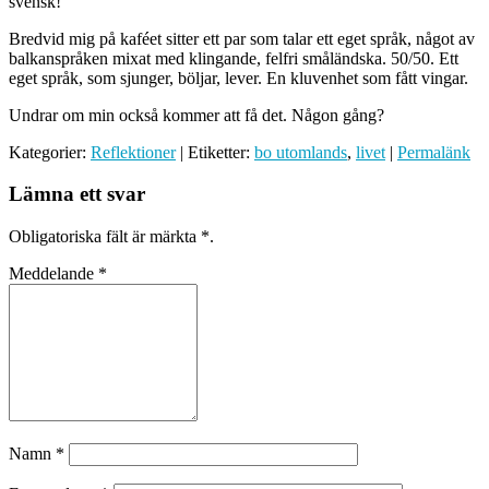
svensk!
Bredvid mig på kaféet sitter ett par som talar ett eget språk, något av
balkanspråken mixat med klingande, felfri småländska. 50/50. Ett
eget språk, som sjunger, böljar, lever. En kluvenhet som fått vingar.
Undrar om min också kommer att få det. Någon gång?
Kategorier:
Reflektioner
| Etiketter:
bo utomlands
,
livet
|
Permalänk
Lämna ett svar
Obligatoriska fält är märkta
*
.
Meddelande
*
Namn
*