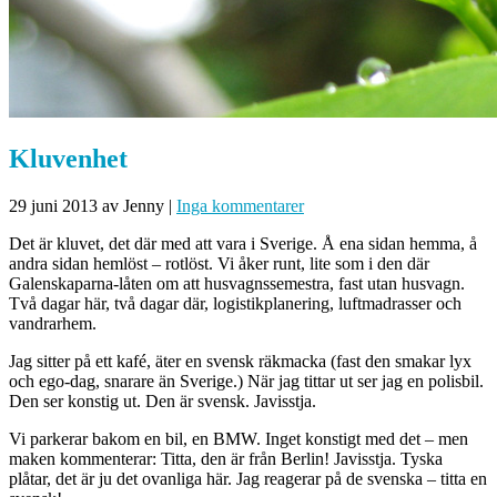
Kluvenhet
29 juni 2013
av Jenny
|
Inga kommentarer
Det är kluvet, det där med att vara i Sverige. Å ena sidan hemma, å
andra sidan hemlöst – rotlöst. Vi åker runt, lite som i den där
Galenskaparna-låten om att husvagnssemestra, fast utan husvagn.
Två dagar här, två dagar där, logistikplanering, luftmadrasser och
vandrarhem.
Jag sitter på ett kafé, äter en svensk räkmacka (fast den smakar lyx
och ego-dag, snarare än Sverige.) När jag tittar ut ser jag en polisbil.
Den ser konstig ut. Den är svensk. Javisstja.
Vi parkerar bakom en bil, en BMW. Inget konstigt med det – men
maken kommenterar: Titta, den är från Berlin! Javisstja. Tyska
plåtar, det är ju det ovanliga här. Jag reagerar på de svenska – titta en