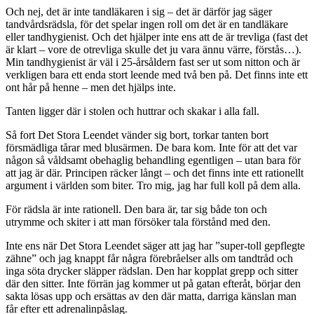
Och nej, det är inte tandläkaren i sig – det är därför jag säger
tandvårdsrädsla, för det spelar ingen roll om det är en tandläkare
eller tandhygienist. Och det hjälper inte ens att de är trevliga (fast det
är klart – vore de otrevliga skulle det ju vara ännu värre, förstås…).
Min tandhygienist är väl i 25-årsåldern fast ser ut som nitton och är
verkligen bara ett enda stort leende med två ben på. Det finns inte ett
ont hår på henne – men det hjälps inte.
Tanten ligger där i stolen och huttrar och skakar i alla fall.
Så fort Det Stora Leendet vänder sig bort, torkar tanten bort
försmädliga tårar med blusärmen. De bara kom. Inte för att det var
någon så våldsamt obehaglig behandling egentligen – utan bara för
att jag är där. Principen räcker långt – och det finns inte ett rationellt
argument i världen som biter. Tro mig, jag har full koll på dem alla.
För rädsla är inte rationell. Den bara är, tar sig både ton och
utrymme och skiter i att man försöker tala förstånd med den.
Inte ens när Det Stora Leendet säger att jag har ”super-toll gepflegte
zähne” och jag knappt får några förebråelser alls om tandtråd och
inga söta drycker släpper rädslan. Den har kopplat grepp och sitter
där den sitter. Inte förrän jag kommer ut på gatan efteråt, börjar den
sakta lösas upp och ersättas av den där matta, darriga känslan man
får efter ett adrenalinpåslag.