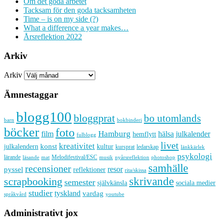
Om det goda arbetet
Tacksam för den goda tacksamheten
Time – is on my side (?)
What a difference a year makes…
Årsreflektion 2022
Arkiv
Arkiv
Ämnestaggar
blogg100
bloggprat
bo utomlands
barn
bokbinderi
böcker
foto
Hamburg
hälsa
film
julkalender
hemflytt
fulblogg
livet
kreativitet
konst
kultur
julkalendern
kursprat
ledarskap
länkkärlek
psykologi
lärande
Melodifestival/ESC
läsande
musik
nyårsreflektion
mat
photoshop
samhälle
recensioner
resor
pyssel
reflektioner
rita/skissa
skrivande
scrapbooking
semester
sociala medier
självkänsla
studier
tyskland
vardag
språkvård
youtube
Administrativt jox