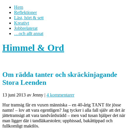
Hem
Reflektioner
Läst, hört & sett
Kreativt
Jobbrelaterat
…och allt annat
Himmel & Ord
Om rädda tanter och skräckinjagande
Stora Leenden
13 juni 2013
av Jenny
|
4 kommentarer
Hur tramsig får en vuxen människa – en 40-årig TANT för jösse
namn! – lov att vara egentligen? Jag tycker i alla fall själv att det är
jättetramsigt att vara tandvårdsrädd – men vad tusan hjälper det när
man ligger där i tandläkarstolen; upphissad, bakåttippad och
fullkomligt maktlös.