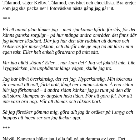
Tålamod, säger Kelby. Tålamod, envishet och checklista. Bra grejer
som jag ska packa ner i fotoväskan nästa gång jag går ut.
***
På ett annat plan tänker jag – med sjunkande hjärta förstås, för det
känns ganska sorgligt – på hur många andra områden det finns där
jag känner likadant. Där jag har den där rädslan att dömas och
kritiseras för imperfektion, och därför inte ge mig tid att lära i min
egen takt. Eller helt enkelt göra/vara på mitt sätt.
Var jag alltid sådan? Eller… när kom det? Jag vet faktiskt inte. Lite
i ryggsäcken, lite upphämtat längs vägen, skulle jag tro.
Jag har blivit överkänslig, det vet jag. Hyperkänslig. Min tolerans
är nednött till noll, förbi noll, långt ner i minusskalan. Å ena sidan
blir jag förbannad – å andra sidan kånkar jag ju runt på den där
allt större klumpen av ängslan hela tiden. För att göra fel. För att
inte vara bra nog. För att dömas och räknas bort.
Så jag försöker gömma mig, göra allt jag är osäker på i smyg och
hoppas att ingen ser om jag fuckar upp.
***
Nåväl. Kameran håller jag i alla fall på att damma av igen. Det