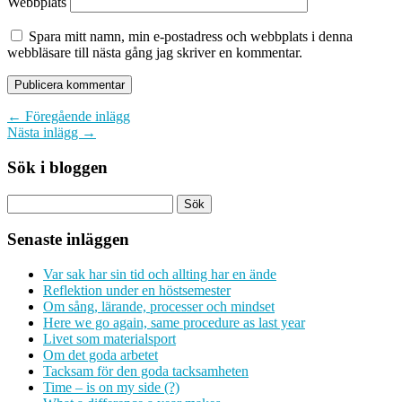
Webbplats
Spara mitt namn, min e-postadress och webbplats i denna
webbläsare till nästa gång jag skriver en kommentar.
← Föregående inlägg
Nästa inlägg →
Sök i bloggen
Senaste inläggen
Var sak har sin tid och allting har en ände
Reflektion under en höstsemester
Om sång, lärande, processer och mindset
Here we go again, same procedure as last year
Livet som materialsport
Om det goda arbetet
Tacksam för den goda tacksamheten
Time – is on my side (?)