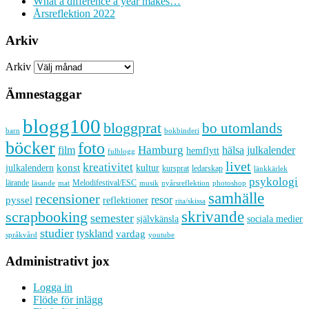
What a difference a year makes…
Årsreflektion 2022
Arkiv
Arkiv
Ämnestaggar
blogg100
bloggprat
bo utomlands
barn
bokbinderi
böcker
foto
Hamburg
hälsa
film
julkalender
hemflytt
fulblogg
livet
kreativitet
konst
kultur
julkalendern
kursprat
ledarskap
länkkärlek
psykologi
lärande
Melodifestival/ESC
läsande
musik
nyårsreflektion
mat
photoshop
samhälle
recensioner
resor
pyssel
reflektioner
rita/skissa
skrivande
scrapbooking
semester
sociala medier
självkänsla
studier
tyskland
vardag
språkvård
youtube
Administrativt jox
Logga in
Flöde för inlägg