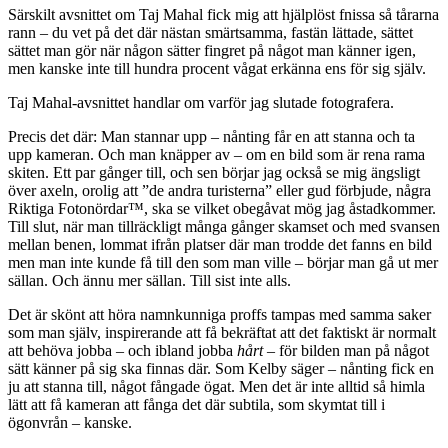
Särskilt avsnittet om Taj Mahal fick mig att hjälplöst fnissa så tårarna
rann – du vet på det där nästan smärtsamma, fastän lättade, sättet
sättet man gör när någon sätter fingret på något man känner igen,
men kanske inte till hundra procent vågat erkänna ens för sig själv.
Taj Mahal-avsnittet handlar om varför jag slutade fotografera.
Precis det där: Man stannar upp – nånting får en att stanna och ta
upp kameran. Och man knäpper av – om en bild som är rena rama
skiten. Ett par gånger till, och sen börjar jag också se mig ängsligt
över axeln, orolig att ”de andra turisterna” eller gud förbjude, några
Riktiga Fotonördar™, ska se vilket obegåvat mög jag åstadkommer.
Till slut, när man tillräckligt många gånger skamset och med svansen
mellan benen, lommat ifrån platser där man trodde det fanns en bild
men man inte kunde få till den som man ville – börjar man gå ut mer
sällan. Och ännu mer sällan. Till sist inte alls.
Det är skönt att höra namnkunniga proffs tampas med samma saker
som man själv, inspirerande att få bekräftat att det faktiskt är normalt
att behöva jobba – och ibland jobba
hårt
– för bilden man på något
sätt känner på sig ska finnas där. Som Kelby säger – nånting fick en
ju att stanna till, något fångade ögat. Men det är inte alltid så himla
lätt att få kameran att fånga det där subtila, som skymtat till i
ögonvrån – kanske.