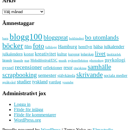
Arkiv
Arkiv
Ämnestaggar
blogg100
bloggprat
bo utomlands
barn
bokbinderi
böcker
foto
Hamburg
hälsa
film
julkalender
hemflytt
fulblogg
livet
kreativitet
konst
kultur
julkalendern
kursprat
ledarskap
länkkärlek
psykologi
lärande
Melodifestival/ESC
läsande
musik
nyårsreflektion
mat
photoshop
samhälle
recensioner
resor
pyssel
reflektioner
rita/skissa
skrivande
scrapbooking
semester
sociala medier
självkänsla
studier
tyskland
vardag
språkvård
youtube
Administrativt jox
Logga in
Flöde för inlägg
Flöde för kommentarer
WordPress.org
Proudly powered by
WordPress
|
Tema: Yoko av
Elmastudio