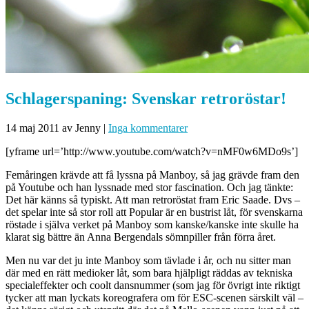
Schlagerspaning: Svenskar retroröstar!
14 maj 2011
av Jenny
|
Inga kommentarer
[yframe url=’http://www.youtube.com/watch?v=nMF0w6MDo9s’]
Femåringen krävde att få lyssna på Manboy, så jag grävde fram den
på Youtube och han lyssnade med stor fascination. Och jag tänkte:
Det här känns så typiskt. Att man retroröstat fram Eric Saade. Dvs –
det spelar inte så stor roll att Popular är en bustrist låt, för svenskarna
röstade i själva verket på Manboy som kanske/kanske inte skulle ha
klarat sig bättre än Anna Bergendals sömnpiller från förra året.
Men nu var det ju inte Manboy som tävlade i år, och nu sitter man
där med en rätt medioker låt, som bara hjälpligt räddas av tekniska
specialeffekter och coolt dansnummer (som jag för övrigt inte riktigt
tycker att man lyckats koreografera om för ESC-scenen särskilt väl –