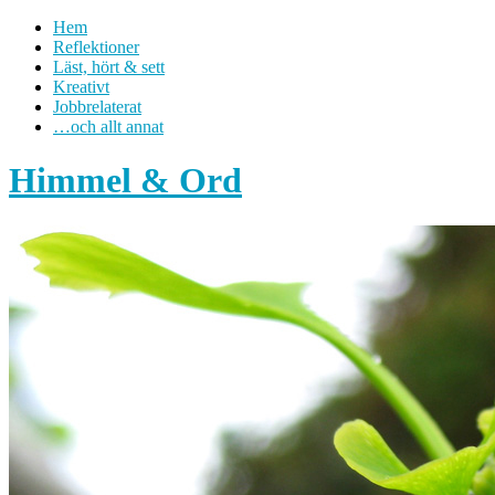
Hem
Reflektioner
Läst, hört & sett
Kreativt
Jobbrelaterat
…och allt annat
Himmel & Ord