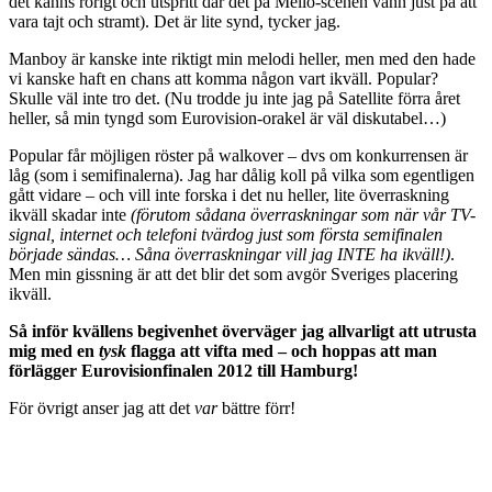
det känns rörigt och utspritt där det på Mello-scenen vann just på att
vara tajt och stramt). Det är lite synd, tycker jag.
Manboy är kanske inte riktigt min melodi heller, men med den hade
vi kanske haft en chans att komma någon vart ikväll. Popular?
Skulle väl inte tro det. (Nu trodde ju inte jag på Satellite förra året
heller, så min tyngd som Eurovision-orakel är väl diskutabel…)
Popular får möjligen röster på walkover – dvs om konkurrensen är
låg (som i semifinalerna). Jag har dålig koll på vilka som egentligen
gått vidare – och vill inte forska i det nu heller, lite överraskning
ikväll skadar inte
(förutom sådana överraskningar som när vår TV-
signal, internet och telefoni tvärdog just som första semifinalen
började sändas… Såna överraskningar vill jag INTE ha ikväll!)
.
Men min gissning är att det blir det som avgör Sveriges placering
ikväll.
Så inför kvällens begivenhet överväger jag allvarligt att utrusta
mig med en
tysk
flagga att vifta med – och hoppas att man
förlägger Eurovisionfinalen 2012 till Hamburg!
För övrigt anser jag att det
var
bättre förr!