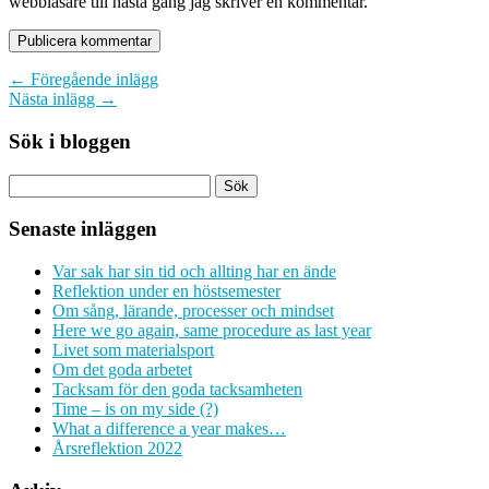
webbläsare till nästa gång jag skriver en kommentar.
← Föregående inlägg
Nästa inlägg →
Sök i bloggen
Senaste inläggen
Var sak har sin tid och allting har en ände
Reflektion under en höstsemester
Om sång, lärande, processer och mindset
Here we go again, same procedure as last year
Livet som materialsport
Om det goda arbetet
Tacksam för den goda tacksamheten
Time – is on my side (?)
What a difference a year makes…
Årsreflektion 2022