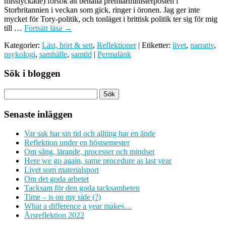
misslyckade) försök att behålla premiärministerposten i
Storbritannien i veckan som gick, ringer i öronen. Jag ger inte
mycket för Tory-politik, och tonläget i brittisk politik ter sig för mig
till …
Fortsätt läsa
→
Kategorier:
Läst, hört & sett
,
Reflektioner
| Etiketter:
livet
,
narrativ
,
psykologi
,
samhälle
,
samtid
|
Permalänk
Sök i bloggen
Senaste inläggen
Var sak har sin tid och allting har en ände
Reflektion under en höstsemester
Om sång, lärande, processer och mindset
Here we go again, same procedure as last year
Livet som materialsport
Om det goda arbetet
Tacksam för den goda tacksamheten
Time – is on my side (?)
What a difference a year makes…
Årsreflektion 2022