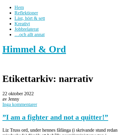
Hem
Reflektioner
Läst, hört & sett
Kreativt
Jobbrelaterat
…och allt annat
Himmel & Ord
Etikettarkiv:
narrativ
22 oktober 2022
av Jenny
Inga kommentarer
”I am a fighter and not a quitter!”
Liz Truss ord, under hennes fåfänga (i skrivande stund redan