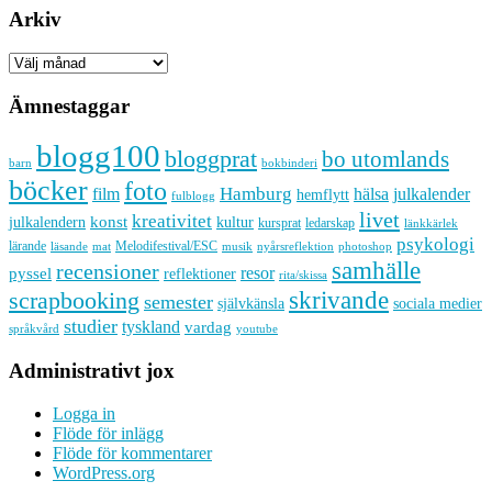
Arkiv
Arkiv
Ämnestaggar
blogg100
bloggprat
bo utomlands
barn
bokbinderi
böcker
foto
Hamburg
hälsa
film
julkalender
hemflytt
fulblogg
livet
kreativitet
konst
kultur
julkalendern
kursprat
ledarskap
länkkärlek
psykologi
lärande
Melodifestival/ESC
läsande
musik
nyårsreflektion
mat
photoshop
samhälle
recensioner
resor
pyssel
reflektioner
rita/skissa
skrivande
scrapbooking
semester
sociala medier
självkänsla
studier
tyskland
vardag
språkvård
youtube
Administrativt jox
Logga in
Flöde för inlägg
Flöde för kommentarer
WordPress.org