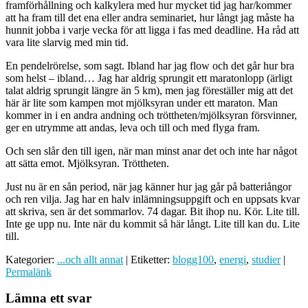
framförhållning och kalkylera med hur mycket tid jag har/kommer
att ha fram till det ena eller andra seminariet, hur långt jag måste ha
hunnit jobba i varje vecka för att ligga i fas med deadline. Ha råd att
vara lite slarvig med min tid.
En pendelrörelse, som sagt. Ibland har jag flow och det går hur bra
som helst – ibland… Jag har aldrig sprungit ett maratonlopp (ärligt
talat aldrig sprungit längre än 5 km), men jag föreställer mig att det
här är lite som kampen mot mjölksyran under ett maraton. Man
kommer in i en andra andning och tröttheten/mjölksyran försvinner,
ger en utrymme att andas, leva och till och med flyga fram.
Och sen slår den till igen, när man minst anar det och inte har något
att sätta emot. Mjölksyran. Tröttheten.
Just nu är en sån period, när jag känner hur jag går på batteriångor
och ren vilja. Jag har en halv inlämningsuppgift och en uppsats kvar
att skriva, sen är det sommarlov. 74 dagar. Bit ihop nu. Kör. Lite till.
Inte ge upp nu. Inte när du kommit så här långt. Lite till kan du. Lite
till.
Kategorier:
...och allt annat
| Etiketter:
blogg100
,
energi
,
studier
|
Permalänk
Lämna ett svar