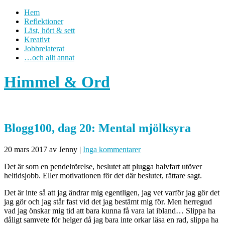
Hem
Reflektioner
Läst, hört & sett
Kreativt
Jobbrelaterat
…och allt annat
Himmel & Ord
Blogg100, dag 20: Mental mjölksyra
20 mars 2017
av Jenny
|
Inga kommentarer
Det är som en pendelrörelse, beslutet att plugga halvfart utöver
heltidsjobb. Eller motivationen för det där beslutet, rättare sagt.
Det är inte så att jag ändrar mig egentligen, jag vet varför jag gör det
jag gör och jag står fast vid det jag bestämt mig för. Men herregud
vad jag önskar mig tid att bara kunna få vara lat ibland… Slippa ha
dåligt samvete för helger då jag bara inte orkar läsa en rad, slippa ha