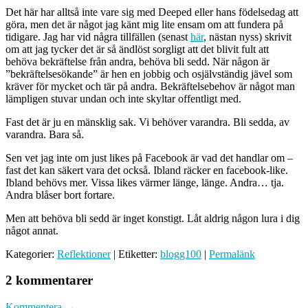
Det här har alltså inte vare sig med Deeped eller hans födelsedag att
göra, men det är något jag känt mig lite ensam om att fundera på
tidigare. Jag har vid några tillfällen (senast
här
, nästan nyss) skrivit
om att jag tycker det är så ändlöst sorgligt att det blivit fult att
behöva bekräftelse från andra, behöva bli sedd. När någon är
”bekräftelsesökande” är hen en jobbig och osjälvständig jävel som
kräver för mycket och tär på andra. Bekräftelsebehov är något man
lämpligen stuvar undan och inte skyltar offentligt med.
Fast det är ju en mänsklig sak. Vi behöver varandra. Bli sedda, av
varandra. Bara så.
Sen vet jag inte om just likes på Facebook är vad det handlar om –
fast det kan säkert vara det också. Ibland räcker en facebook-like.
Ibland behövs mer. Vissa likes värmer länge, länge. Andra… tja.
Andra blåser bort fortare.
Men att behöva bli sedd är inget konstigt. Låt aldrig någon lura i dig
något annat.
Kategorier:
Reflektioner
| Etiketter:
blogg100
|
Permalänk
2 kommentarer
Kommentera →