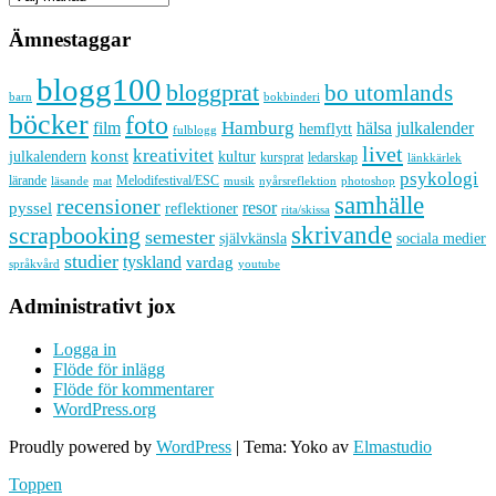
Ämnestaggar
blogg100
bloggprat
bo utomlands
barn
bokbinderi
böcker
foto
Hamburg
hälsa
film
julkalender
hemflytt
fulblogg
livet
kreativitet
konst
kultur
julkalendern
kursprat
ledarskap
länkkärlek
psykologi
lärande
Melodifestival/ESC
läsande
musik
nyårsreflektion
mat
photoshop
samhälle
recensioner
resor
pyssel
reflektioner
rita/skissa
skrivande
scrapbooking
semester
sociala medier
självkänsla
studier
tyskland
vardag
språkvård
youtube
Administrativt jox
Logga in
Flöde för inlägg
Flöde för kommentarer
WordPress.org
Proudly powered by
WordPress
|
Tema: Yoko av
Elmastudio
Toppen