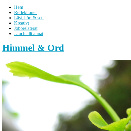
Hem
Reflektioner
Läst, hört & sett
Kreativt
Jobbrelaterat
…och allt annat
Himmel & Ord