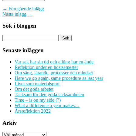
← Föregående inlägg
Nästa inlägg →
Sök i bloggen
Senaste inläggen
Var sak har sin tid och allting har en ände
Reflektion under en höstsemester
Om sång, lärande, processer och mindset
Here we go again, same procedure as last year
Livet som materialsport
Om det goda arbetet
Tacksam för den goda tacksamheten
Time – is on my side (?)
What a difference a year makes…
Årsreflektion 2022
Arkiv
Arkiv