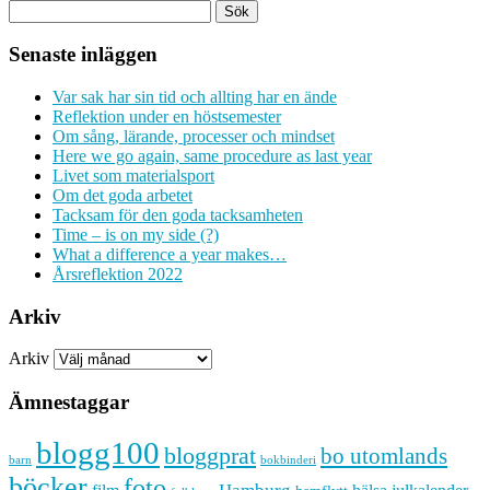
Senaste inläggen
Var sak har sin tid och allting har en ände
Reflektion under en höstsemester
Om sång, lärande, processer och mindset
Here we go again, same procedure as last year
Livet som materialsport
Om det goda arbetet
Tacksam för den goda tacksamheten
Time – is on my side (?)
What a difference a year makes…
Årsreflektion 2022
Arkiv
Arkiv
Ämnestaggar
blogg100
bloggprat
bo utomlands
barn
bokbinderi
böcker
foto