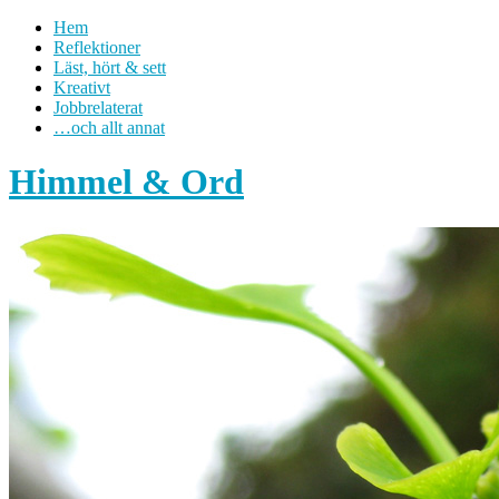
Hem
Reflektioner
Läst, hört & sett
Kreativt
Jobbrelaterat
…och allt annat
Himmel & Ord