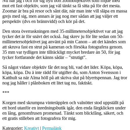
Nu har jag i och för sig bytt bort zoomobjektivet som följde med
mot ett fast objektiv, som jag väl tänkt sa få sitta på för det mesta.
Zoomar är bra på resor och sånt där, när man inte vill släpa en massa
grejs med sig, men annars är jag nog mer sådan att jag väljer ett
perspektiv (dvs en brännvidd) och kör på det.
Den stora överraskningen med 35-millimetersobjektivet var att jag
tycker det är för snävt det också. Jag skrev ju för lite sedan om 50-
millimetersobjektivet jag använt på min Canon – att det kändes som
att skruva fast en strut på kameran och försöka fotografera genom.
35 mm var tydligen inte tillräckligt mycket bredare än 50, för jag
tycker fortfarande det känns sådär – ”strutigt”.
Så något vidare objektiv får det nog bli, vad det lider. Köpa, köpa,
köpa, köpa. Du ä inte rädd för utgifter du, som Anton Svensson i
Katthult sa när Alma höll på att skriva slut på blyertspennan. Jag tror
nog jag håller i plånboken ett litet tag nu, faktiskt.
***
Korgen med skrumpna vinteräpplen och valnötter stod uppställt på
ett bord utanför en inredningsbutik igår, den enda färgklicken under
en lång, genomfrusen promenad. Tänkt som blickfång, säkert, och
ett gratis stilleben att fotografera för mig.
Kategorier:
Kreativt
|
Permalänk