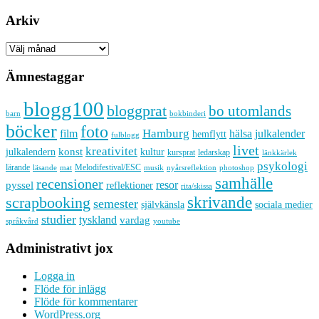
Arkiv
Arkiv
Ämnestaggar
blogg100
bloggprat
bo utomlands
barn
bokbinderi
böcker
foto
Hamburg
hälsa
film
julkalender
hemflytt
fulblogg
livet
kreativitet
konst
kultur
julkalendern
kursprat
ledarskap
länkkärlek
psykologi
lärande
Melodifestival/ESC
läsande
musik
nyårsreflektion
mat
photoshop
samhälle
recensioner
resor
pyssel
reflektioner
rita/skissa
skrivande
scrapbooking
semester
sociala medier
självkänsla
studier
tyskland
vardag
språkvård
youtube
Administrativt jox
Logga in
Flöde för inlägg
Flöde för kommentarer
WordPress.org