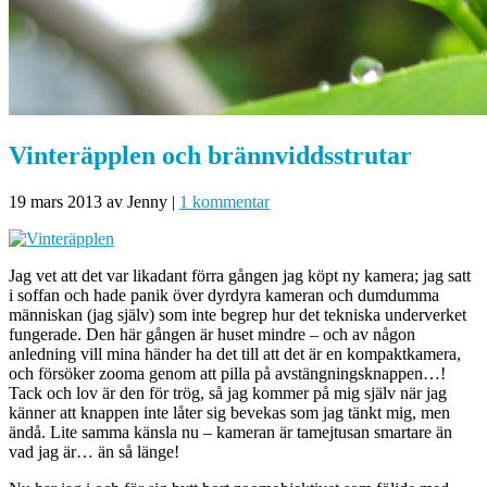
Vinteräpplen och brännviddsstrutar
19 mars 2013
av Jenny
|
1 kommentar
Jag vet att det var likadant förra gången jag köpt ny kamera; jag satt
i soffan och hade panik över dyrdyra kameran och dumdumma
människan (jag själv) som inte begrep hur det tekniska underverket
fungerade. Den här gången är huset mindre – och av någon
anledning vill mina händer ha det till att det är en kompaktkamera,
och försöker zooma genom att pilla på avstängningsknappen…!
Tack och lov är den för trög, så jag kommer på mig själv när jag
känner att knappen inte låter sig bevekas som jag tänkt mig, men
ändå. Lite samma känsla nu – kameran är tamejtusan smartare än
vad jag är… än så länge!