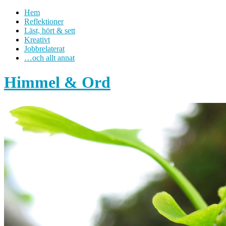
Hem
Reflektioner
Läst, hört & sett
Kreativt
Jobbrelaterat
…och allt annat
Himmel & Ord