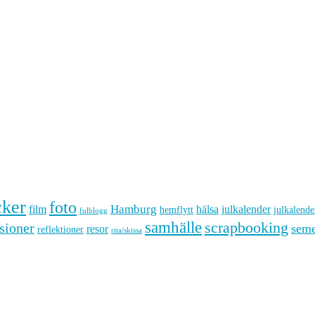
cker
foto
Hamburg
hälsa
film
julkalender
hemflytt
julkalende
fulblogg
samhälle
scrapbooking
sioner
seme
resor
reflektioner
rita/skissa