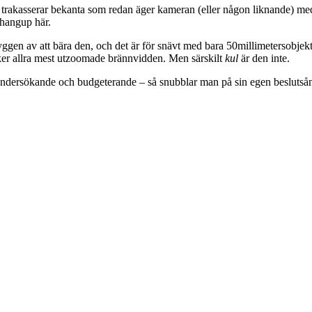
så”, trakasserar bekanta som redan äger kameran (eller någon liknande) me
 hangup här.
ryggen av att bära den, och det är för snävt med bara 50millimetersobje
dviker allra mest utzoomade brännvidden. Men särskilt
kul
är den inte.
förundersökande och budgeterande – så snubblar man på sin egen besluts