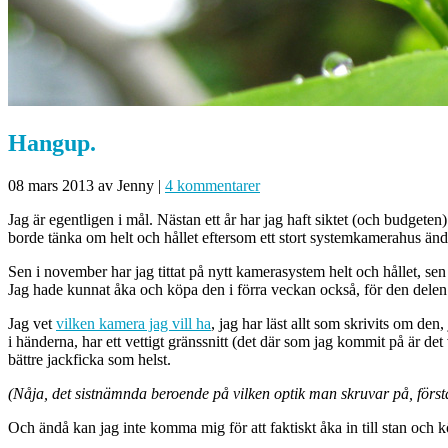
Hangup.
08 mars 2013
av Jenny
|
4 kommentarer
Jag är egentligen i mål. Nästan ett år har jag haft siktet (och budgeten)
borde tänka om helt och hållet eftersom ett stort systemkamerahus änd
Sen i november har jag tittat på nytt kamerasystem helt och hållet, s
Jag hade kunnat åka och köpa den i förra veckan också, för den delen
Jag vet
vilken kamera jag vill ha
, jag har läst allt som skrivits om den
i händerna, har ett vettigt gränssnitt (det där som jag kommit på är det
bättre jackficka som helst.
(Nåja, det sistnämnda beroende på vilken optik man skruvar på, först
Och ändå kan jag inte komma mig för att faktiskt åka in till stan och 