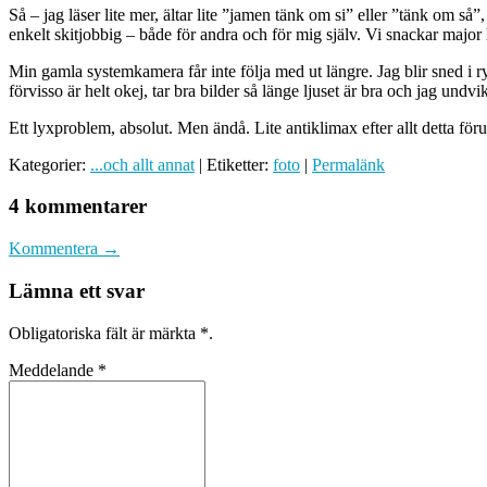
Så – jag läser lite mer, ältar lite ”jamen tänk om si” eller ”tänk om 
enkelt skitjobbig – både för andra och för mig själv. Vi snackar major
Min gamla systemkamera får inte följa med ut längre. Jag blir sned i 
förvisso är helt okej, tar bra bilder så länge ljuset är bra och jag un
Ett lyxproblem, absolut. Men ändå. Lite antiklimax efter allt detta 
Kategorier:
...och allt annat
| Etiketter:
foto
|
Permalänk
4 kommentarer
Kommentera →
Lämna ett svar
Obligatoriska fält är märkta
*
.
Meddelande
*