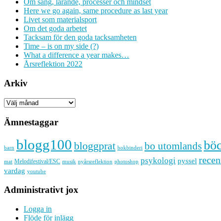
Om sång, lärande, processer och mindset
Here we go again, same procedure as last year
Livet som materialsport
Om det goda arbetet
Tacksam för den goda tacksamheten
Time – is on my side (?)
What a difference a year makes…
Årsreflektion 2022
Arkiv
Arkiv
Ämnestaggar
blogg100
bö
bloggprat
bo utomlands
barn
bokbinderi
recen
psykologi
pyssel
Melodifestival/ESC
musik
nyårsreflektion
mat
photoshop
vardag
youtube
Administrativt jox
Logga in
Flöde för inlägg