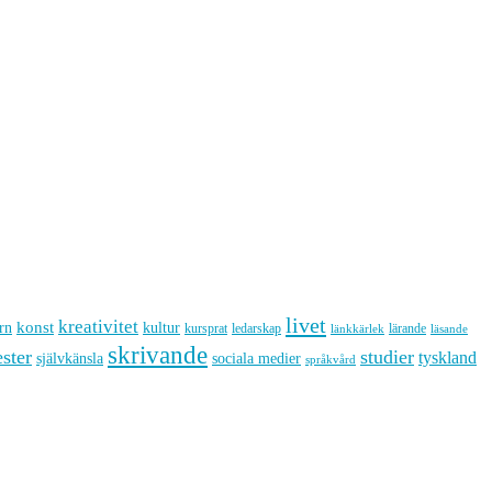
livet
kreativitet
konst
kultur
rn
kursprat
ledarskap
lärande
länkkärlek
läsande
skrivande
ster
studier
tyskland
sociala medier
självkänsla
språkvård