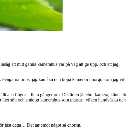
ag insåg att mitt gamla kamerahus var på väg att ge upp, och att jag
ål. Pengarna finns, jag kan åka och köpa kameran imorgon om jag vill.
ällt alla frågor – flera gånger om. Det är en jättebra kamera, känns fin
ett litet sött och smidigt kamerahus som platsar i vilken handväska och
för just detta… Det tar emot något så enormt.