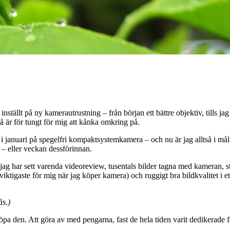
 inställt på ny kamerautrustning – från början ett bättre objektiv, tills j
å är för tungt för mig att kånka omkring på.
en i januari på spegelfri kompaktsystemkamera – och nu är jag alltså i m
 – eller veckan dessförinnan.
, jag har sett varenda videoreview, tusentals bilder tagna med kameran, st
 viktigaste för mig när jag köper kamera) och ruggigt bra bildkvalitet i 
ås.)
köpa den. Att göra av med pengarna, fast de hela tiden varit dedikerade 