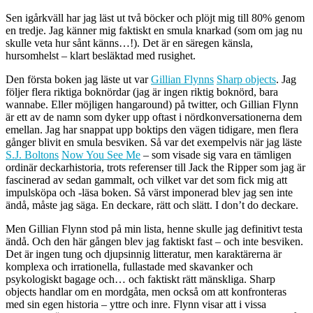
Sen igårkväll har jag läst ut två böcker och plöjt mig till 80% genom
en tredje. Jag känner mig faktiskt en smula knarkad (som om jag nu
skulle veta hur sånt känns…!). Det är en säregen känsla,
hursomhelst – klart besläktad med rusighet.
Den första boken jag läste ut var
Gillian Flynns
Sharp objects
. Jag
följer flera riktiga boknördar (jag är ingen riktig boknörd, bara
wannabe. Eller möjligen hangaround) på twitter, och Gillian Flynn
är ett av de namn som dyker upp oftast i nördkonversationerna dem
emellan. Jag har snappat upp boktips den vägen tidigare, men flera
gånger blivit en smula besviken. Så var det exempelvis när jag läste
S.J. Boltons
Now You See Me
– som visade sig vara en tämligen
ordinär deckarhistoria, trots referenser till Jack the Ripper som jag är
fascinerad av sedan gammalt, och vilket var det som fick mig att
impulsköpa och -läsa boken. Så värst imponerad blev jag sen inte
ändå, måste jag säga. En deckare, rätt och slätt. I don’t do deckare.
Men Gillian Flynn stod på min lista, henne skulle jag definitivt testa
ändå. Och den här gången blev jag faktiskt fast – och inte besviken.
Det är ingen tung och djupsinnig litteratur, men karaktärerna är
komplexa och irrationella, fullastade med skavanker och
psykologiskt bagage och… och faktiskt rätt mänskliga. Sharp
objects handlar om en mordgåta, men också om att konfronteras
med sin egen historia – yttre och inre. Flynn visar att i vissa