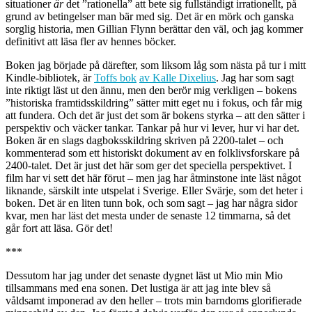
situationer
är
det ”rationella” att bete sig fullständigt irrationellt, på
grund av betingelser man bär med sig. Det är en mörk och ganska
sorglig historia, men Gillian Flynn berättar den väl, och jag kommer
definitivt att läsa fler av hennes böcker.
Boken jag började på därefter, som liksom låg som nästa på tur i mitt
Kindle-bibliotek, är
Toffs bok
av Kalle Dixelius
. Jag har som sagt
inte riktigt läst ut den ännu, men den berör mig verkligen – bokens
”historiska framtidsskildring” sätter mitt eget nu i fokus, och får mig
att fundera. Och det är just det som är bokens styrka – att den sätter i
perspektiv och väcker tankar. Tankar på hur vi lever, hur vi har det.
Boken är en slags dagboksskildring skriven på 2200-talet – och
kommenterad som ett historiskt dokument av en folklivsforskare på
2400-talet. Det är just det här som ger det speciella perspektivet. I
film har vi sett det här förut – men jag har åtminstone inte läst något
liknande, särskilt inte utspelat i Sverige. Eller Svärje, som det heter i
boken. Det är en liten tunn bok, och som sagt – jag har några sidor
kvar, men har läst det mesta under de senaste 12 timmarna, så det
går fort att läsa. Gör det!
***
Dessutom har jag under det senaste dygnet läst ut Mio min Mio
tillsammans med ena sonen. Det lustiga är att jag inte blev så
våldsamt imponerad av den heller – trots min barndoms glorifierade