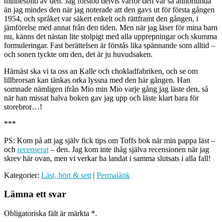
minnesbild av den. Jag förstod delvis varför den var så annorlunda
än jag mindes den när jag noterade att den gavs ut för första gången
1954, och språket var säkert enkelt och rättframt den gången, i
jämförelse med annat från den tiden. Men när jag läser för mina barn
nu, känns det nästan lite stolpigt med alla upprepningar och skumma
formuleringar. Fast berättelsen är förstås lika spännande som alltid –
och sonen tyckte om den, det är ju huvudsaken.
Härnäst ska vi ta oss an Kalle och chokladfabriken, och se om
lillbrorsan kan tänkas orka lyssna med den här gången. Han
somnade nämligen ifrån Mio min Mio varje gång jag läste den, så
när han missat halva boken gav jag upp och läste klart bara för
storebror…!
***
PS: Kom på att jag själv fick tips om Toffs bok när min pappa läst –
och
recenserat
– den. Jag kom inte ihåg själva recensionen när jag
skrev här ovan, men vi verkar ha landat i samma slutsats i alla fall!
Kategorier:
Läst, hört & sett
|
Permalänk
Lämna ett svar
Obligatoriska fält är märkta
*
.