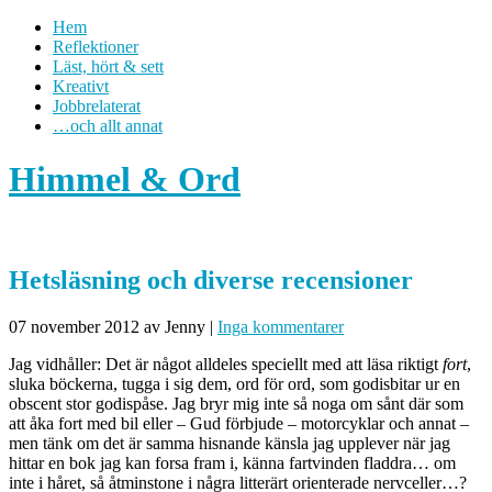
Hem
Reflektioner
Läst, hört & sett
Kreativt
Jobbrelaterat
…och allt annat
Himmel & Ord
Hetsläsning och diverse recensioner
07 november 2012
av Jenny
|
Inga kommentarer
Jag vidhåller: Det är något alldeles speciellt med att läsa riktigt
fort
,
sluka böckerna, tugga i sig dem, ord för ord, som godisbitar ur en
obscent stor godispåse. Jag bryr mig inte så noga om sånt där som
att åka fort med bil eller – Gud förbjude – motorcyklar och annat –
men tänk om det är samma hisnande känsla jag upplever när jag
hittar en bok jag kan forsa fram i, känna fartvinden fladdra… om
inte i håret, så åtminstone i några litterärt orienterade nervceller…?