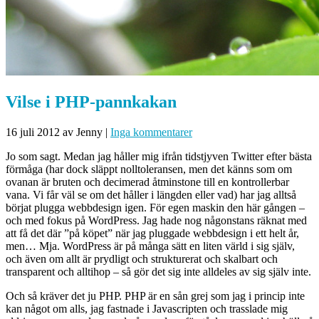
Vilse i PHP-pannkakan
16 juli 2012
av Jenny
|
Inga kommentarer
Jo som sagt. Medan jag håller mig ifrån tidstjyven Twitter efter bästa
förmåga (har dock släppt nolltoleransen, men det känns som om
ovanan är bruten och decimerad åtminstone till en kontrollerbar
vana. Vi får väl se om det håller i längden eller vad) har jag alltså
börjat plugga webbdesign igen. För egen maskin den här gången –
och med fokus på WordPress. Jag hade nog någonstans räknat med
att få det där ”på köpet” när jag pluggade webbdesign i ett helt år,
men… Mja. WordPress är på många sätt en liten värld i sig själv,
och även om allt är prydligt och strukturerat och skalbart och
transparent och alltihop – så gör det sig inte alldeles av sig själv inte.
Och så kräver det ju PHP. PHP är en sån grej som jag i princip inte
kan något om alls, jag fastnade i Javascripten och trasslade mig