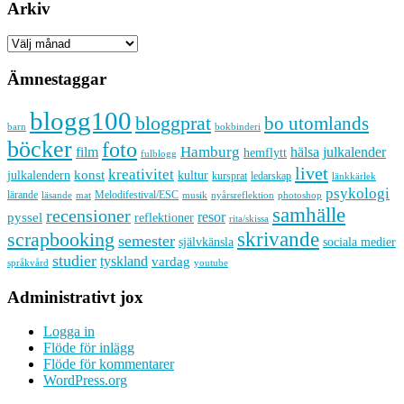
Arkiv
Arkiv
Ämnestaggar
blogg100
bloggprat
bo utomlands
barn
bokbinderi
böcker
foto
Hamburg
hälsa
film
julkalender
hemflytt
fulblogg
livet
kreativitet
konst
kultur
julkalendern
kursprat
ledarskap
länkkärlek
psykologi
lärande
Melodifestival/ESC
läsande
musik
nyårsreflektion
mat
photoshop
samhälle
recensioner
resor
pyssel
reflektioner
rita/skissa
skrivande
scrapbooking
semester
sociala medier
självkänsla
studier
tyskland
vardag
språkvård
youtube
Administrativt jox
Logga in
Flöde för inlägg
Flöde för kommentarer
WordPress.org