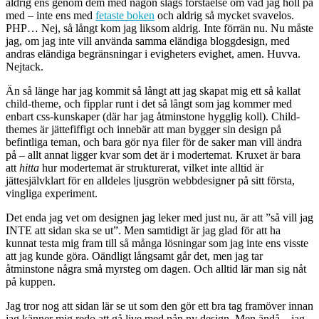
aldrig ens genom dem med någon slags förståelse om vad jag höll på
med – inte ens med
fetaste boken
och aldrig så mycket svavelos.
PHP… Nej, så långt kom jag liksom aldrig. Inte förrän nu. Nu måste
jag, om jag inte vill använda samma eländiga bloggdesign, med
andras eländiga begränsningar i evigheters evighet, amen. Huvva.
Nejtack.
Än så länge har jag kommit så långt att jag skapat mig ett så kallat
child-theme, och fipplar runt i det så långt som jag kommer med
enbart css-kunskaper (där har jag åtminstone hygglig koll). Child-
themes är jättefiffigt och innebär att man bygger sin design på
befintliga teman, och bara gör nya filer för de saker man vill ändra
på – allt annat ligger kvar som det är i modertemat. Kruxet är bara
att
hitta
hur modertemat är strukturerat, vilket inte alltid är
jättesjälvklart för en alldeles ljusgrön webbdesigner på sitt första,
vingliga experiment.
Det enda jag vet om designen jag leker med just nu, är att ”så vill jag
INTE att sidan ska se ut”. Men samtidigt är jag glad för att ha
kunnat testa mig fram till så många lösningar som jag inte ens visste
att jag kunde göra. Oändligt långsamt går det, men jag tar
åtminstone några små myrsteg om dagen. Och alltid lär man sig nåt
på kuppen.
Jag tror nog att sidan lär se ut som den gör ett bra tag framöver innan
jag känner mig redo att gå live med nån ny design. Men ändå – jag