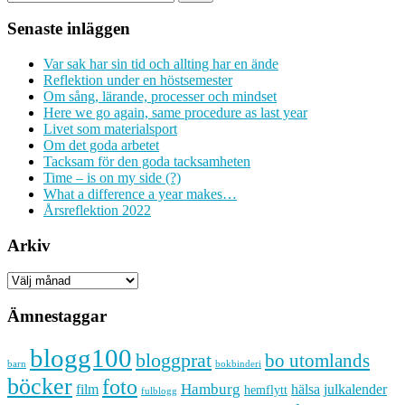
Senaste inläggen
Var sak har sin tid och allting har en ände
Reflektion under en höstsemester
Om sång, lärande, processer och mindset
Here we go again, same procedure as last year
Livet som materialsport
Om det goda arbetet
Tacksam för den goda tacksamheten
Time – is on my side (?)
What a difference a year makes…
Årsreflektion 2022
Arkiv
Arkiv
Ämnestaggar
blogg100
bloggprat
bo utomlands
barn
bokbinderi
böcker
foto
Hamburg
hälsa
film
julkalender
hemflytt
fulblogg