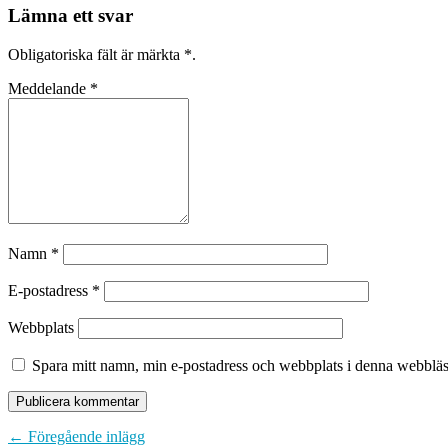
Lämna ett svar
Obligatoriska fält är märkta
*
.
Meddelande
*
Namn
*
E-postadress
*
Webbplats
Spara mitt namn, min e-postadress och webbplats i denna webbläsa
← Föregående inlägg