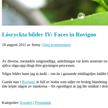
Lösryckta bilder IV: Faces in Rovigno
18 augusti 2011
av Jenny
|
Inga kommentarer
Av diverse, mestadels outgrundliga, anledningar var årets semester en o
själva stiga-upp-långt-före-gryningen-processen.
Några bilder hann jag ta ändå – om än i gassande middagsljus istället f
Gamla stan i
Rovigno
är full av bodar som säljer en brokig blandning 
inte köpte någon av maskerna – för egentligen är jag lite småkär i de
Kategorier:
Kreativt
|
Permalänk