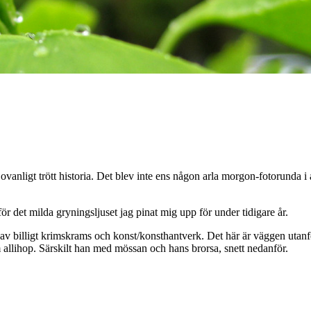
vanligt trött historia. Det blev inte ens någon arla morgon-fotorunda i 
ör det milda gryningsljuset jag pinat mig upp för under tidigare år.
av billigt krimskrams och konst/konsthantverk. Det här är väggen utanför
m allihop. Särskilt han med mössan och hans brorsa, snett nedanför.