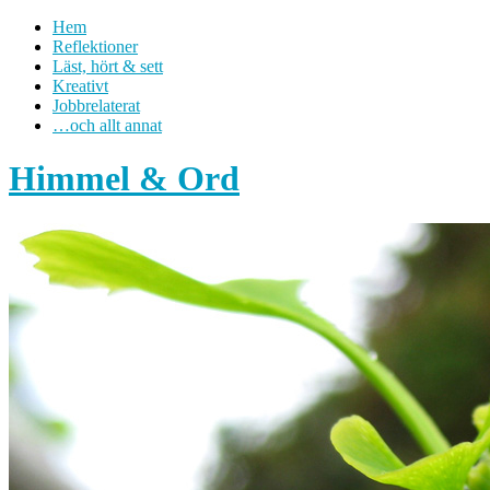
Hem
Reflektioner
Läst, hört & sett
Kreativt
Jobbrelaterat
…och allt annat
Himmel & Ord