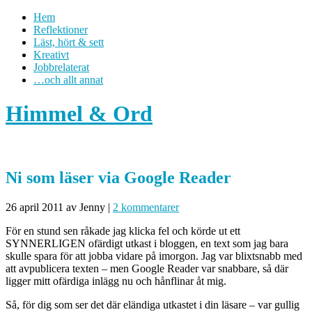
Hem
Reflektioner
Läst, hört & sett
Kreativt
Jobbrelaterat
…och allt annat
Himmel & Ord
Ni som läser via Google Reader
26 april 2011
av Jenny
|
2 kommentarer
För en stund sen råkade jag klicka fel och körde ut ett
SYNNERLIGEN ofärdigt utkast i bloggen, en text som jag bara
skulle spara för att jobba vidare på imorgon. Jag var blixtsnabb med
att avpublicera texten – men Google Reader var snabbare, så där
ligger mitt ofärdiga inlägg nu och hånflinar åt mig.
Så, för dig som ser det där eländiga utkastet i din läsare – var gullig