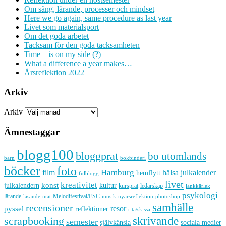
Om sång, lärande, processer och mindset
Here we go again, same procedure as last year
Livet som materialsport
Om det goda arbetet
Tacksam för den goda tacksamheten
Time – is on my side (?)
What a difference a year makes…
Årsreflektion 2022
Arkiv
Arkiv
Ämnestaggar
blogg100
bloggprat
bo utomlands
barn
bokbinderi
böcker
foto
Hamburg
hälsa
film
julkalender
hemflytt
fulblogg
livet
kreativitet
konst
kultur
julkalendern
kursprat
ledarskap
länkkärlek
psykologi
lärande
Melodifestival/ESC
läsande
musik
nyårsreflektion
mat
photoshop
samhälle
recensioner
resor
pyssel
reflektioner
rita/skissa
skrivande
scrapbooking
semester
sociala medier
självkänsla