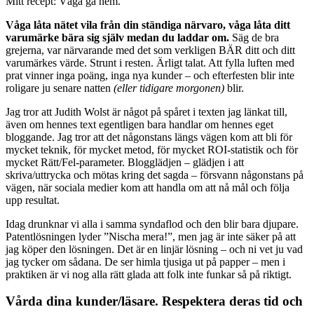
Mitt recept: Våga gå hem.
Våga låta nätet vila från din ständiga närvaro, våga låta ditt
varumärke bära sig själv medan du laddar om.
Säg de bra
grejerna, var närvarande med det som verkligen BÄR ditt och ditt
varumärkes värde. Strunt i resten. Ärligt talat. Att fylla luften med
prat vinner inga poäng, inga nya kunder – och efterfesten blir inte
roligare ju senare natten
(eller tidigare morgonen)
blir.
Jag tror att Judith Wolst är något på spåret i texten jag länkat till,
även om hennes text egentligen bara handlar om hennes eget
bloggande. Jag tror att det någonstans längs vägen kom att bli för
mycket teknik, för mycket metod, för mycket ROI-statistik och för
mycket Rätt/Fel-parameter. Blogglädjen – glädjen i att
skriva/uttrycka och mötas kring det sagda – försvann någonstans på
vägen, när sociala medier kom att handla om att nå mål och följa
upp resultat.
Idag drunknar vi alla i samma syndaflod och den blir bara djupare.
Patentlösningen lyder ”Nischa mera!”, men jag är inte säker på att
jag köper den lösningen. Det är en linjär lösning – och ni vet ju vad
jag tycker om sådana. De ser himla tjusiga ut på papper – men i
praktiken är vi nog alla rätt glada att folk inte funkar så på riktigt.
Vårda dina kunder/läsare. Respektera deras tid och