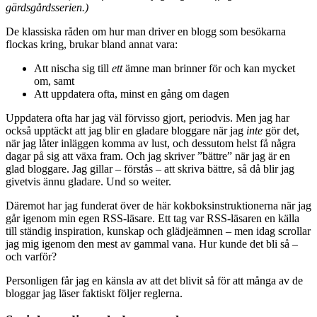
gärdsgårdsserien.)
De klassiska råden om hur man driver en blogg som besökarna
flockas kring, brukar bland annat vara:
Att nischa sig till
ett
ämne man brinner för och kan mycket
om, samt
Att uppdatera ofta, minst en gång om dagen
Uppdatera ofta har jag väl förvisso gjort, periodvis. Men jag har
också upptäckt att jag blir en gladare bloggare när jag
inte
gör det,
när jag låter inläggen komma av lust, och dessutom helst få några
dagar på sig att växa fram. Och jag skriver ”bättre” när jag är en
glad bloggare. Jag gillar – förstås – att skriva bättre, så då blir jag
givetvis ännu gladare. Und so weiter.
Däremot har jag funderat över de här kokboksinstruktionerna när jag
går igenom min egen RSS-läsare. Ett tag var RSS-läsaren en källa
till ständig inspiration, kunskap och glädjeämnen – men idag scrollar
jag mig igenom den mest av gammal vana. Hur kunde det bli så –
och varför?
Personligen får jag en känsla av att det blivit så för att många av de
bloggar jag läser faktiskt följer reglerna.