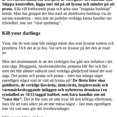
Släppa kontrollen, lägga mer tid på att lyssna och mindre på att
prata.
Alla vill fortfarande prata och göra sina ”magiska budskap”
hörda. Man har greppat det fina med att distribuera budskap via de
sociala kanalerna – men inte att pudelns verkliga kärna handlar om
lyhördhet, inte om ”viral spridning”.
Kill your darlings
Visst, när de som talar blir många måste den som lyssnar sortera och
prioritera. Och det är ju bra. Var och en lyssnar på det den är road
av.
Men det skrämmande är att det verkligen har gått stor inflation i det
som sägs. Bloggarna, facebooksidorna, pratarna blir fler och fler –
men det blir alltmer sällsynt med verkliga glädjefynd bland det som
sägs. Det pratas och pratas och pratas – men hur många säger
egentligen något som är värt att lyssna på?
De flesta låter sina
guldkorn, de verkligt läsvärda, tänkvärda, inspirerande och
varumärkesbyggande inläggen och nyheterna drunkna i en
syndaflod av SEO-taggat babbel, som bara handlar om att
”vara där”.
Det är lite som att sitta kvar till den trôkiga efterfesten,
bara för att vara säker på att inte missa något – fast man egentligen
inte vet vad man gör där överhuvudtaget.