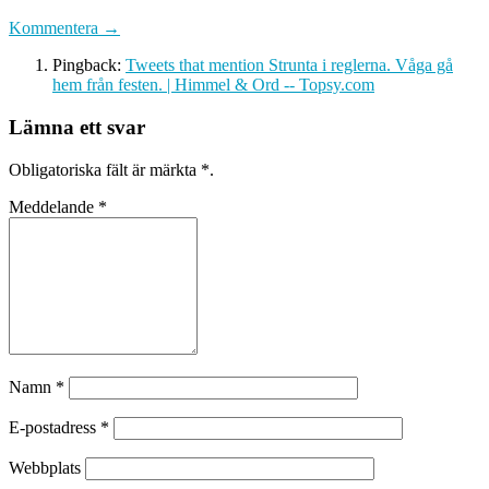
Kommentera →
Pingback:
Tweets that mention Strunta i reglerna. Våga gå
hem från festen. | Himmel & Ord -- Topsy.com
Lämna ett svar
Obligatoriska fält är märkta
*
.
Meddelande
*
Namn
*
E-postadress
*
Webbplats