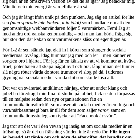
sig bara är en omskriven version av det de sa igår? Jag betackar mig.
Min tid och min energi är värdefullare än så.
Och jag är långt ifrån unik på den punkten. Jag såg en artikel för lite
sen
(men sparade inte länken, min idiot)
som handlade om att den
genomsnittlige webbanvändaren följer 5 varumärken. Fem! Jag är
med andra ord ganska genomsnittlig – och man kan börja fråga sig
hur stor den där kakan som varumärkena slåss om egentligen är.
För 1-2 år sen stämde jag glatt in i kören som sjunger de sociala
mediernas lovsång. Idag hummar jag med och ler – men känner en
sorgsen oro i hjärtat. För jag får en känsla av att vi kommer att kväva
fröet, potentialen att skapa något nytt och bra, långt innan det hinner
slå några rötter värda de stora trummor vi slog på då, i tidernas
gryning när sociala medier var da shit som skulle lösa allt.
Det var en svårartad antiklimax när jag, efter att under klang och
jubel ha föredragit min fina förstudie på jobbet, fick se den förpassas
till en malpåse sedan den nya organisationen fått en
kommunikationsdirektör som anser att sociala medier är en fluga och
varu
märkesstrategi bara är till för dem som säljer
varor
, samt en
kommunikationsstrateg som tycker att ”Facebook är svårt”.
Jag tror att det var i den vevan jag insåg att om sociala medier är en
frälsning, så är det en frälsning världen inte är redo för.
För ingen
är beredd att tänka om och göra de eftergifter det handlar om.