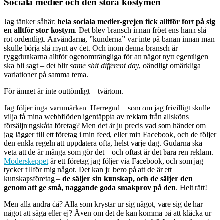
Sociala medier och den stora kostymen
Jag tänker såhär:
hela sociala medier-grejen fick alltför fort på sig
en alltför stor kostym
. Det blev bransch innan fröet ens hann slå
rot ordentligt. Användarna, ”kunderna” var inte på banan innan man
skulle börja slå mynt av det. Och inom denna bransch är
ryggdunkarna alltför ogenomträngliga för att något nytt egentligen
ska bli sagt – det blir
same shit different day
, oändligt omärkliga
variationer på samma tema.
För ämnet är inte outtömligt – tvärtom.
Jag följer inga varumärken. Herregud – som om jag frivilligt skulle
vilja få mina webbflöden igentäppta av reklam från allsköns
försäljningskåta företag? Men det är ju precis vad som händer om
jag lägger till ett företag i min feed, eller min Facebook, och de följer
den enkla regeln att uppdatera ofta, helst varje dag. Gudarna ska
veta att de är många som gör det – och oftast är det bara ren reklam.
Moderskeppet
är ett företag jag följer via Facebook, och som jag
tycker tillför mig något. Det kan ju bero på att de är ett
kunskapsföretag –
de säljer sin kunskap, och de säljer den
genom att ge små, naggande goda smakprov på den
. Helt rätt!
Men alla andra då? Alla som krystar ur sig något, vare sig de har
något att säga eller ej? Även om det de kan komma på att kläcka ur