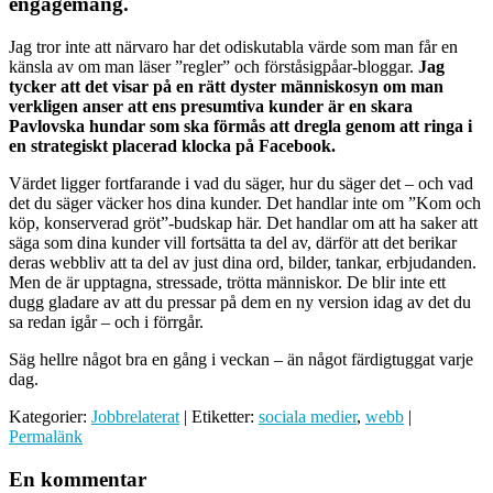
engagemang.
Jag tror inte att närvaro har det odiskutabla värde som man får en
känsla av om man läser ”regler” och förståsigpåar-bloggar.
Jag
tycker att det visar på en rätt dyster människosyn om man
verkligen anser att ens presumtiva kunder är en skara
Pavlovska hundar som ska förmås att dregla genom att ringa i
en strategiskt placerad klocka på Facebook.
Värdet ligger fortfarande i vad du säger, hur du säger det – och vad
det du säger väcker hos dina kunder. Det handlar inte om ”Kom och
köp, konserverad gröt”-budskap här. Det handlar om att ha saker att
säga som dina kunder vill fortsätta ta del av, därför att det berikar
deras webbliv att ta del av just dina ord, bilder, tankar, erbjudanden.
Men de är upptagna, stressade, trötta människor. De blir inte ett
dugg gladare av att du pressar på dem en ny version idag av det du
sa redan igår – och i förrgår.
Säg hellre något bra en gång i veckan – än något färdigtuggat varje
dag.
Kategorier:
Jobbrelaterat
| Etiketter:
sociala medier
,
webb
|
Permalänk
En kommentar