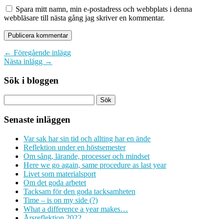
Spara mitt namn, min e-postadress och webbplats i denna
webbläsare till nästa gång jag skriver en kommentar.
← Föregående inlägg
Nästa inlägg →
Sök i bloggen
Senaste inläggen
Var sak har sin tid och allting har en ände
Reflektion under en höstsemester
Om sång, lärande, processer och mindset
Here we go again, same procedure as last year
Livet som materialsport
Om det goda arbetet
Tacksam för den goda tacksamheten
Time – is on my side (?)
What a difference a year makes…
Årsreflektion 2022