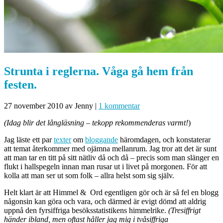
Strunta i reglerna. Våga gå hem från
festen.
27 november 2010
av Jenny
|
1 kommentar
(Idag blir det långläsning – tekopp rekommenderas varmt!
)
Jag läste ett par
texter
om
bloggande
häromdagen, och konstaterar
att temat återkommer med ojämna mellanrum. Jag tror att det är sunt
att man tar en titt på sitt nätliv då och då – precis som man slänger en
flukt i hallspegeln innan man rusar ut i livet på morgonen. För att
kolla att man ser ut som folk – allra helst som sig själv.
Helt klart är att Himmel & Ord egentligen gör och är så fel en blogg
någonsin kan göra och vara, och därmed är evigt dömd att aldrig
uppnå den fyrsiffriga besöksstatistikens himmelrike.
(Tresiffrigt
händer ibland, men oftast håller jag mig i tvåsiffriga