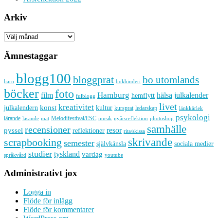
Arkiv
Arkiv
Ämnestaggar
blogg100
bloggprat
bo utomlands
barn
bokbinderi
böcker
foto
Hamburg
hälsa
film
julkalender
hemflytt
fulblogg
livet
kreativitet
konst
kultur
julkalendern
kursprat
ledarskap
länkkärlek
psykologi
lärande
Melodifestival/ESC
läsande
musik
nyårsreflektion
mat
photoshop
samhälle
recensioner
resor
pyssel
reflektioner
rita/skissa
skrivande
scrapbooking
semester
sociala medier
självkänsla
studier
tyskland
vardag
språkvård
youtube
Administrativt jox
Logga in
Flöde för inlägg
Flöde för kommentarer