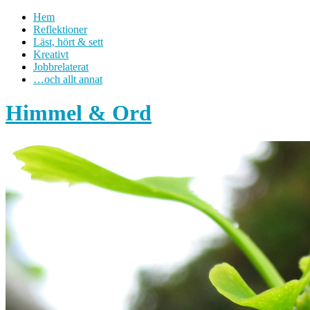
Hem
Reflektioner
Läst, hört & sett
Kreativt
Jobbrelaterat
…och allt annat
Himmel & Ord