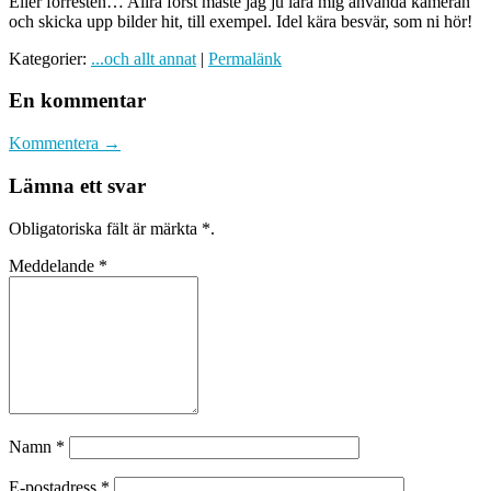
Eller förresten… Allra först måste jag ju lära mig använda kameran
och skicka upp bilder hit, till exempel. Idel kära besvär, som ni hör!
Kategorier:
...och allt annat
|
Permalänk
En kommentar
Kommentera →
Lämna ett svar
Obligatoriska fält är märkta
*
.
Meddelande
*
Namn
*
E-postadress
*