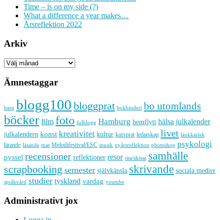
Time – is on my side (?)
What a difference a year makes…
Årsreflektion 2022
Arkiv
Arkiv
Ämnestaggar
blogg100
bloggprat
bo utomlands
barn
bokbinderi
böcker
foto
Hamburg
hälsa
film
julkalender
hemflytt
fulblogg
livet
kreativitet
konst
kultur
julkalendern
kursprat
ledarskap
länkkärlek
psykologi
lärande
Melodifestival/ESC
läsande
musik
nyårsreflektion
mat
photoshop
samhälle
recensioner
resor
pyssel
reflektioner
rita/skissa
skrivande
scrapbooking
semester
sociala medier
självkänsla
studier
tyskland
vardag
språkvård
youtube
Administrativt jox
Logga in