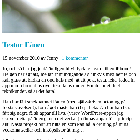
Testar Fånen
15 november 2010
av Jenny
|
1 kommentar
Jo, och så har jag ju då äntligen blivit lycklig ägare till en iPhone!
Helgen har ägnats, mellan inmundigande av hinkvis med hett te och
kall glass att blidka en ond hals med, åt att peta, testa, leka, ladda in
appar och förundras över teknikens under. För det är ett litet
teknikunder, så är det bara!
Han har fått smeknamnet Fånen (med självskriven betoning på
första stavelsen!), för något måste han (!) ju heta. Än har han bara
fått sig några få sk appar till livs, (varav WordPress-appen jag
skriver detta på är en), men det verkar ju finnas appar för i princip
allt. Nästa projekt blir att hitta en som kan hålla ordning på mina
veckomatsedlar och inköpslistor åt mig…