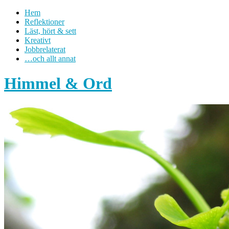
Hem
Reflektioner
Läst, hört & sett
Kreativt
Jobbrelaterat
…och allt annat
Himmel & Ord