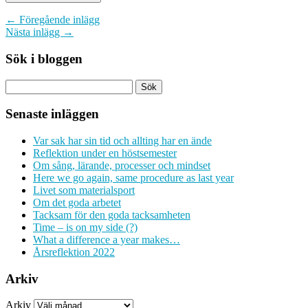
← Föregående inlägg
Nästa inlägg →
Sök i bloggen
Senaste inläggen
Var sak har sin tid och allting har en ände
Reflektion under en höstsemester
Om sång, lärande, processer och mindset
Here we go again, same procedure as last year
Livet som materialsport
Om det goda arbetet
Tacksam för den goda tacksamheten
Time – is on my side (?)
What a difference a year makes…
Årsreflektion 2022
Arkiv
Arkiv