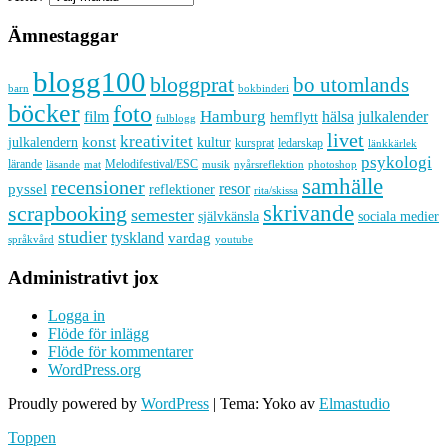
Ämnestaggar
blogg100
bloggprat
bo utomlands
barn
bokbinderi
böcker
foto
Hamburg
hälsa
film
julkalender
hemflytt
fulblogg
livet
kreativitet
konst
kultur
julkalendern
kursprat
ledarskap
länkkärlek
psykologi
lärande
Melodifestival/ESC
läsande
musik
nyårsreflektion
mat
photoshop
samhälle
recensioner
resor
pyssel
reflektioner
rita/skissa
skrivande
scrapbooking
semester
sociala medier
självkänsla
studier
tyskland
vardag
språkvård
youtube
Administrativt jox
Logga in
Flöde för inlägg
Flöde för kommentarer
WordPress.org
Proudly powered by
WordPress
|
Tema: Yoko av
Elmastudio
Toppen