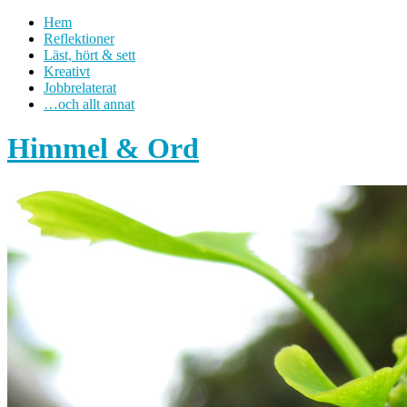
Hem
Reflektioner
Läst, hört & sett
Kreativt
Jobbrelaterat
…och allt annat
Himmel & Ord