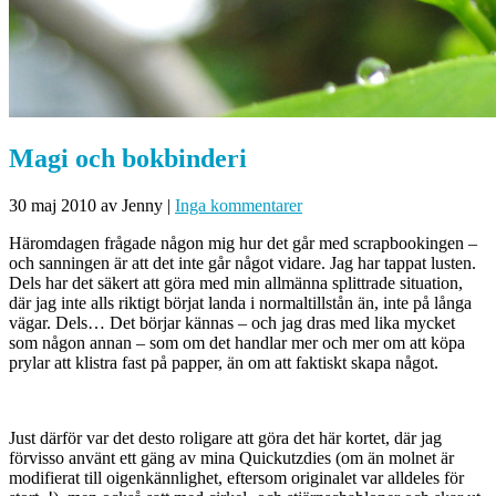
Magi och bokbinderi
30 maj 2010
av Jenny
|
Inga kommentarer
Häromdagen frågade någon mig hur det går med scrapbookingen –
och sanningen är att det inte går något vidare. Jag har tappat lusten.
Dels har det säkert att göra med min allmänna splittrade situation,
där jag inte alls riktigt börjat landa i normaltillstån än, inte på långa
vägar. Dels… Det börjar kännas – och jag dras med lika mycket
som någon annan – som om det handlar mer och mer om att köpa
prylar att klistra fast på papper, än om att faktiskt skapa något.
Just därför var det desto roligare att göra det här kortet, där jag
förvisso använt ett gäng av mina Quickutzdies (om än molnet är
modifierat till oigenkännlighet, eftersom originalet var alldeles för