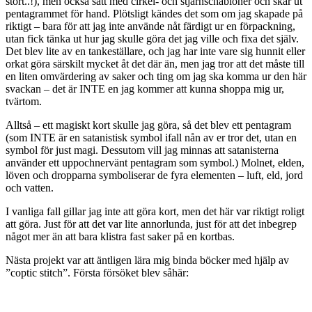
stort..!), men också satt med cirkel- och stjärnschabloner och skar ut
pentagrammet för hand. Plötsligt kändes det som om jag skapade på
riktigt – bara för att jag inte använde nåt färdigt ur en förpackning,
utan fick tänka ut hur jag skulle göra det jag ville och fixa det själv.
Det blev lite av en tankeställare, och jag har inte vare sig hunnit eller
orkat göra särskilt mycket åt det där än, men jag tror att det måste till
en liten omvärdering av saker och ting om jag ska komma ur den här
svackan – det är INTE en jag kommer att kunna shoppa mig ur,
tvärtom.
Alltså – ett magiskt kort skulle jag göra, så det blev ett pentagram
(som INTE är en satanistisk symbol ifall nån av er tror det, utan en
symbol för just magi. Dessutom vill jag minnas att satanisterna
använder ett uppochnervänt pentagram som symbol.) Molnet, elden,
löven och dropparna symboliserar de fyra elementen – luft, eld, jord
och vatten.
I vanliga fall gillar jag inte att göra kort, men det här var riktigt roligt
att göra. Just för att det var lite annorlunda, just för att det inbegrep
något mer än att bara klistra fast saker på en kortbas.
Nästa projekt var att äntligen lära mig binda böcker med hjälp av
”coptic stitch”. Första försöket blev såhär: