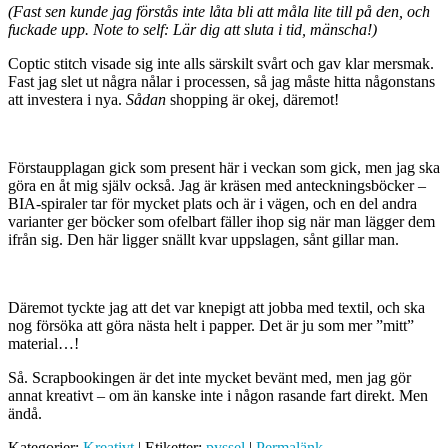
(Fast sen kunde jag förstås inte låta bli att måla lite till på den, och
fuckade upp. Note to self: Lär dig att sluta i tid, mänscha!)
Coptic stitch visade sig inte alls särskilt svårt och gav klar mersmak.
Fast jag slet ut några nålar i processen, så jag måste hitta någonstans
att investera i nya.
Sådan
shopping är okej, däremot!
Förstaupplagan gick som present här i veckan som gick, men jag ska
göra en åt mig själv också. Jag är kräsen med anteckningsböcker –
BIA-spiraler tar för mycket plats och är i vägen, och en del andra
varianter ger böcker som ofelbart fäller ihop sig när man lägger dem
ifrån sig. Den här ligger snällt kvar uppslagen, sånt gillar man.
Däremot tyckte jag att det var knepigt att jobba med textil, och ska
nog försöka att göra nästa helt i papper. Det är ju som mer ”mitt”
material…!
Så. Scrapbookingen är det inte mycket bevänt med, men jag gör
annat kreativt – om än kanske inte i någon rasande fart direkt. Men
ändå.
Kategorier:
Kreativt
| Etiketter:
pyssel
|
Permalänk