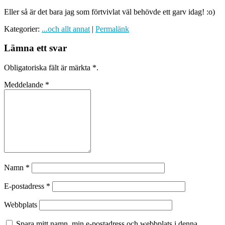
Eller så är det bara jag som förtvivlat väl behövde ett garv idag! :o)
Kategorier:
...och allt annat
|
Permalänk
Lämna ett svar
Obligatoriska fält är märkta
*
.
Meddelande
*
Namn
*
E-postadress
*
Webbplats
Spara mitt namn, min e-postadress och webbplats i denna