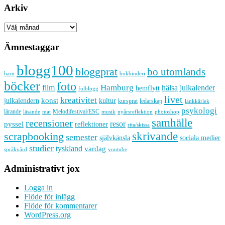
Arkiv
Arkiv
Ämnestaggar
blogg100
bloggprat
bo utomlands
barn
bokbinderi
böcker
foto
Hamburg
hälsa
film
julkalender
hemflytt
fulblogg
livet
kreativitet
konst
kultur
julkalendern
kursprat
ledarskap
länkkärlek
psykologi
lärande
Melodifestival/ESC
läsande
musik
nyårsreflektion
mat
photoshop
samhälle
recensioner
resor
pyssel
reflektioner
rita/skissa
skrivande
scrapbooking
semester
sociala medier
självkänsla
studier
tyskland
vardag
språkvård
youtube
Administrativt jox
Logga in
Flöde för inlägg
Flöde för kommentarer
WordPress.org