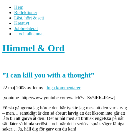
Hem
Reflektioner
Läst, hört & sett
Kreativt
Jobbrelaterat
…och allt annat
Himmel & Ord
”I can kill you with a thought”
22 maj 2008
av Jenny
|
Inga kommentarer
[youtube=http://www.youtube.com/watch?v=Sv5iEK-IEzw]
Första gångerna jag hörde den här tyckte jag mest att den var larvig
– men… samtidigt är den så absurt larvig att det liksom inte går att
låta bli att garva åt den! Det är nåt med att brittisk engelska på nåt
sätt låter så himla seriöst – och när detta seriösa språk säger fåniga
saker… Ja, håll dig för garv om du kan!