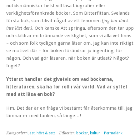
nutidsmänniskor helst vill läsa biografier eller
verklighetsförankrade böcker. Som Bitterfittan, Svelands
första bok, som blivit något av ett fenomen
(jag har dock
. Och kanske Att springa, eftersom den tar upp
inte läst den)
och skildrar en brännande verklighet, som vi alla vet finns
– och som folk tydligen gärna läser om. Jag kan inte riktigt
se motivet där – för boken förändrar ju ingenting, för
någon. Och vad gör läsaren, när boken är utläst? Något?
Inget?
Ytterst handlar det givetvis om vad böckerna,
litteraturen, ska ha för roll i vår värld. Vad är syftet
med att läsa en bok?
Hm. Det där är en fråga vi bestämt får återkomma till. Jag
lämnar er med tanken, så länge…!
Kategorier:
Läst, hört & sett
| Etiketter:
böcker
,
kultur
|
Permalänk