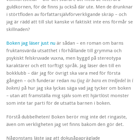
guldkornen, för de finns ju också där ute. Men de drunknar
i störtfloden av författarsjälvförverkligande skräp – och
jag är rädd att till slut kanske vi faktiskt inte ens förmår se
skillnaden?
Boken jag läser just nu
är sådan – en roman om barns
fruktansvärda utsatthet i förhållande till grymma och
psykiskt felskruvade vuxna, men byggd på stereotypa
karaktärer och ett torftigt språk. Jag läser den till en
bokklubb – där jag för övrigt ska vara med för första
gången – och funderar redan nu
(jag är bara en tredjedel in i
på hur jag ska lyckas säga vad jag tycker om boken
boken)
– utan att framställa mig själv som ett hjärtlöst monster
som inte tar parti för de utsatta barnen i boken.
Förstå dubbelheten! Boken berör mig inte det ringaste,
även om verkligheten jag
finns bakom den gör det.
vet
Någonstans läste jag att dokusåpapräglade