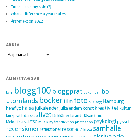
Time – is on my side (?)
What a difference a year makes…
Årsreflektion 2022
ARKIV
Arkiv
ÄMNESTAGGAR
blogg100
bloggprat
bo
barn
bokbinderi
böcker
foto
utomlands
Hamburg
film
fulblogg
kreativitet
hälsa
julkalender
konst
hemflytt
julkalendern
kultur
livet
kursprat
ledarskap
länkkärlek
lärande
läsande
mat
psykologi
pyssel
Melodifestival/ESC
musik
nyårsreflektion
photoshop
samhälle
recensioner
resor
reflektioner
rita/skissa
skrivande
scrapbooking