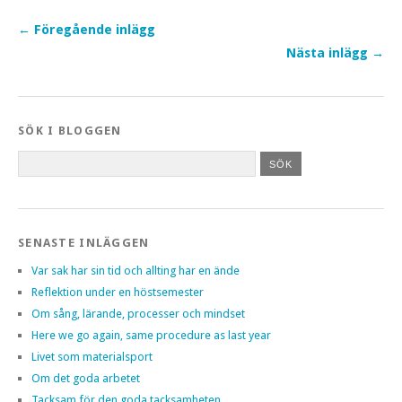
← Föregående inlägg
Nästa inlägg →
SÖK I BLOGGEN
SENASTE INLÄGGEN
Var sak har sin tid och allting har en ände
Reflektion under en höstsemester
Om sång, lärande, processer och mindset
Here we go again, same procedure as last year
Livet som materialsport
Om det goda arbetet
Tacksam för den goda tacksamheten