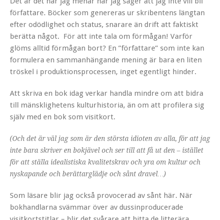
Det är det här jag menar när jag säger att jag inte vill bli
författare. Böcker som genereras ur skribentens längtan
efter odödlighet och status, snarare än drift att faktiskt
berätta något. För att inte tala om förmågan! Varför
glöms alltid förmågan bort? En ”författare” som inte kan
formulera en sammanhängande mening är bara en liten
tröskel i produktionsprocessen, inget egentligt hinder.
Att skriva en bok idag verkar handla mindre om att bidra
till mänsklighetens kulturhistoria, än om att profilera sig
själv med en bok som visitkort.
(Och det är väl jag som är den största idioten av alla, för att jag
inte bara skriver en bokjävel och ser till att få ut den – istället
för att ställa idealistiska kvalitetskrav och yra om kultur och
nyskapande och berättarglädje och sånt dravel…)
Som läsare blir jag också provocerad av sånt här. När
bokhandlarna svämmar över av dussinproducerade
visitkortstitlar – blir det svårare att hitta de litterära