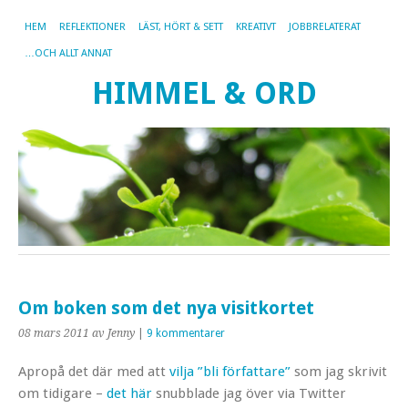
HEM
REFLEKTIONER
LÄST, HÖRT & SETT
KREATIVT
JOBBRELATERAT
…OCH ALLT ANNAT
HIMMEL & ORD
Om boken som det nya visitkortet
08 mars 2011
av Jenny
|
9 kommentarer
Apropå det där med att
vilja ”bli författare”
som jag skrivit
om tidigare –
det här
snubblade jag över via Twitter