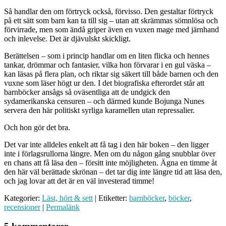
Så handlar den om förtryck också, förvisso. Den gestaltar förtryck
på ett sätt som barn kan ta till sig – utan att skrämmas sömnlösa och
förvirrade, men som ändå griper även en vuxen mage med järnhand
och inlevelse. Det är djävulskt skickligt.
Berättelsen – som i princip handlar om en liten flicka och hennes
tankar, drömmar och fantasier, vilka hon förvarar i en gul väska –
kan läsas på flera plan, och riktar sig säkert till både barnen och den
vuxne som läser högt ur den. I det biografiska efterordet står att
barnböcker ansågs så oväsentliga att de undgick den
sydamerikanska censuren – och därmed kunde Bojunga Nunes
servera den här politiskt syrliga karamellen utan repressalier.
Och hon gör det bra.
Det var inte alldeles enkelt att få tag i den här boken – den ligger
inte i förlagsrullorna längre. Men om du någon gång snubblar över
en chans att få läsa den – försitt inte möjligheten. Ägna en timme åt
den här väl berättade skrönan – det tar dig inte längre tid att läsa den,
och jag lovar att det är en väl investerad timme!
Kategorier:
Läst, hört & sett
| Etiketter:
barnböcker
,
böcker
,
recensioner
|
Permalänk