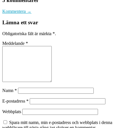
5 kommentarer
Kommentera →
Lämna ett svar
Obligatoriska fält är märkta
*
.
Meddelande
*
Namn
*
E-postadress
*
Webbplats
Spara mitt namn, min e-postadress och webbplats i denna
webbläsare till nästa gång jag skriver en kommentar.