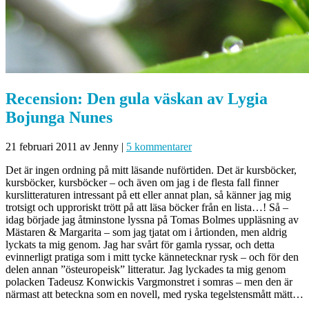
Recension: Den gula väskan av Lygia
Bojunga Nunes
21 februari 2011
av Jenny
|
5 kommentarer
Det är ingen ordning på mitt läsande nuförtiden. Det är kursböcker,
kursböcker, kursböcker – och även om jag i de flesta fall finner
kurslitteraturen intressant på ett eller annat plan, så känner jag mig
trotsigt och upproriskt trött på att läsa böcker från en lista…! Så –
idag började jag åtminstone lyssna på Tomas Bolmes uppläsning av
Mästaren & Margarita – som jag tjatat om i årtionden, men aldrig
lyckats ta mig genom. Jag har svårt för gamla ryssar, och detta
evinnerligt pratiga som i mitt tycke kännetecknar rysk – och för den
delen annan ”östeuropeisk” litteratur. Jag lyckades ta mig genom
polacken Tadeusz Konwickis Vargmonstret i somras – men den är
närmast att beteckna som en novell, med ryska tegelstensmått mätt…