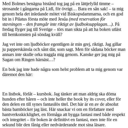
Med Bolmes benägna bistånd tog jag på en lättjefylld timme –
strosande i gångarna på Lidl, för övrigt… Bara en sån sak! – ta mig
genom hela det inledande mötet vid Biskopsdammarna, och en god
bit in i Pilatus första möte med Jesúa
(med reservation för
stavningen – den framgår inte riktigt av ljudboksupplagan…)
. På
fredag flyger jag till Sverige – törs man sikta på att ha boken utläst
till hemkomsten på söndag kväll?
Jag vet inte om ljudböcker egentligen är min grej, riktigt. Jag gillar
ju papperskänsla och sånt där, som sagt. Men för sådana böcker man
annars inte skulle orka traggla mig genom. Kanske ger jag mig på
Sagan om Ringen härnäst…?
En bok jag inte hade några som helst problem att ta mig genom var
däremot den här:
En listbok, förlåt – kursbok. Jag tänker att man aldrig ska döma
hunden efter håren – och inte heller the book by its cover, eller för
den delen en till synes fantasilös titel. Det här är en av de absolut
bästa barnböcker jag läst. Här snackar vi om en författare med
hantverksskicklighet, en förmåga att bygga fantasi med både respekt
och integritet – för boken är definitivt en fantasi, men inte för en
sekund blir den fånig eller nedvärderande mot sina läsare.