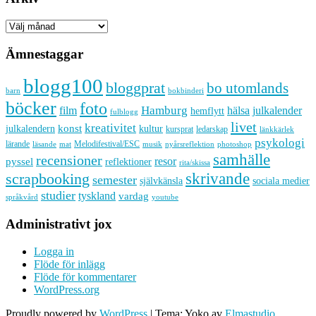
Arkiv
Ämnestaggar
blogg100
bloggprat
bo utomlands
barn
bokbinderi
böcker
foto
Hamburg
hälsa
film
julkalender
hemflytt
fulblogg
livet
kreativitet
konst
kultur
julkalendern
kursprat
ledarskap
länkkärlek
psykologi
lärande
Melodifestival/ESC
läsande
musik
nyårsreflektion
mat
photoshop
samhälle
recensioner
resor
pyssel
reflektioner
rita/skissa
skrivande
scrapbooking
semester
sociala medier
självkänsla
studier
tyskland
vardag
språkvård
youtube
Administrativt jox
Logga in
Flöde för inlägg
Flöde för kommentarer
WordPress.org
Proudly powered by
WordPress
|
Tema: Yoko av
Elmastudio