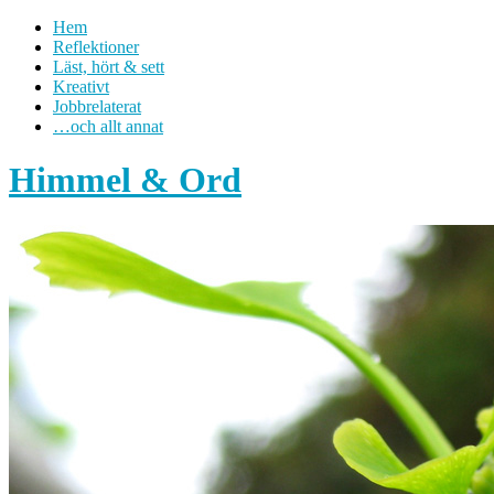
Hem
Reflektioner
Läst, hört & sett
Kreativt
Jobbrelaterat
…och allt annat
Himmel & Ord